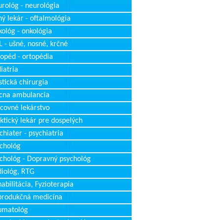
rológ - neurológia
ý lekár - oftalmológia
ológ - onkológia
 - ušné, nosné, krčné
opéd - ortopédia
iatria
stická chirurgia
cna ambulancia
covné lekárstvo
ktický lekár pre dospelých
chiater - psychiatria
chológ
chológ - Dopravný psychológ
iológ, RTG
abilitácia, Fyzioterapia
produkčná medicína
umatológ