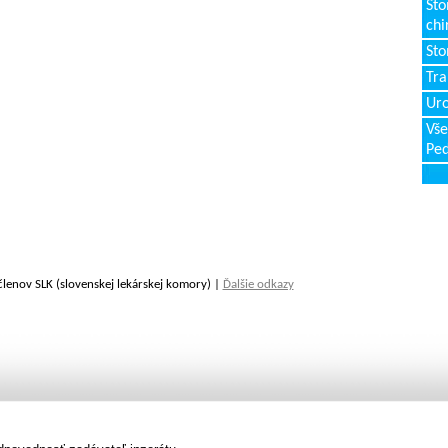
Sto
chi
Sto
Tr
Uro
Vše
Ped
členov SLK (slovenskej lekárskej komory) |
Ďalšie odkazy