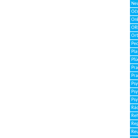
Neu
Očn
Onk
ORL
Ort
Ped
Pla
Pľú
Pra
Pra
Psy
Psy
Psy
Rád
Reh
Re
Re