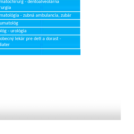
matochirurg - dentoalveolárna
rurgia
matológia - zubná ambulancia, zubár
aumatológ
lóg - urológia
obecný lekár pre deti a dorast -
iater