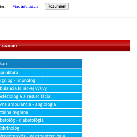
ies.
Viac informácií
vateľ
 záznam
kári
upunktúra
rgológ - imunológ
ulancia klinickej výživy
stéziológia a resuscitácia
vna ambulancia - angiológia
tálna hygiena
betológ - diabetológia
okrinológ
troenterológ - gastroenterológia