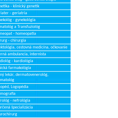
etika - klinický genetik
iater - geriatria
ekológ - gynekológia
atológ a Transfuziológ
meopat - homeopatia
rurg - chirurgia
ektológia, cestovná medicína, očkovanie
erná ambulancia, internista
diológ - kardiológia
nická farmakológia
ný lekár, dermatovenerológ,
rmatológ
opéd, Logopédia
mografia
rológ - nefrológia
rčená špecializácia
rochirurg