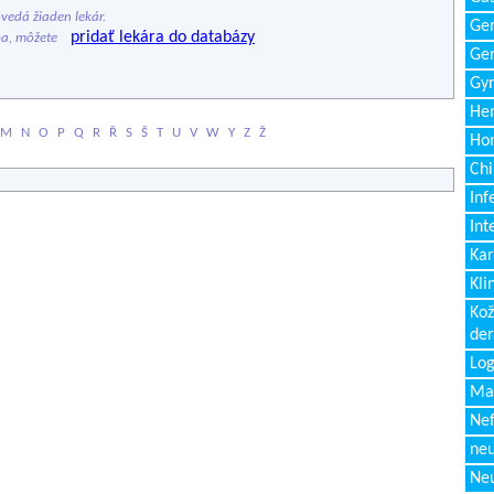
edá žiaden lekár.
Gen
pridať lekára do databázy
ba, môžete
Ger
Gyn
Hem
M
N
O
P
Q
R
Ř
S
Š
T
U
V
W
Y
Z
Ž
Ho
Chi
Inf
Int
Kar
Kli
Kož
de
Log
Ma
Nef
neu
Neu