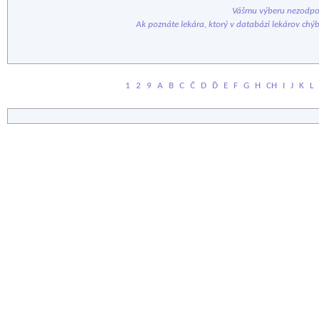
Vášmu výberu nezodpov
Ak poznáte lekára, ktorý v databázi lekárov chý
1
2
9
A
B
C
Č
D
Ď
E
F
G
H
CH
I
J
K
L