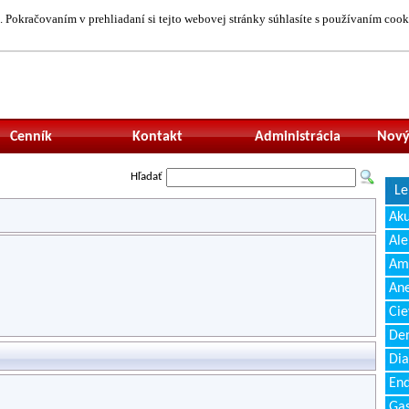
 Pokračovaním v prehliadaní si tejto webovej stránky súhlasíte s používaním cook
Neprihlásený uží
Cenník
Kontakt
Administrácia
Nový
Hľadať
Le
Ak
Ale
Amb
Ane
Cie
Den
Dia
End
Gas