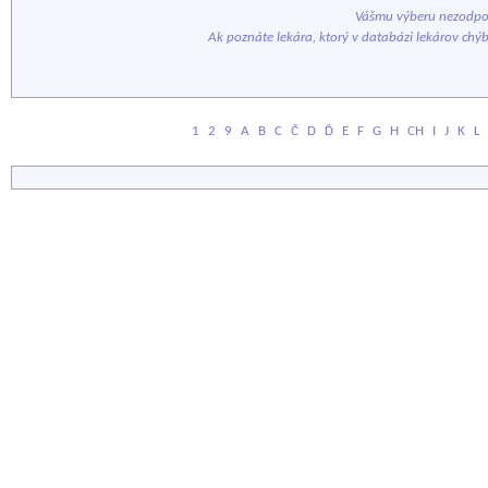
Vášmu výberu nezodpov
Ak poznáte lekára, ktorý v databázi lekárov chý
1
2
9
A
B
C
Č
D
Ď
E
F
G
H
CH
I
J
K
L