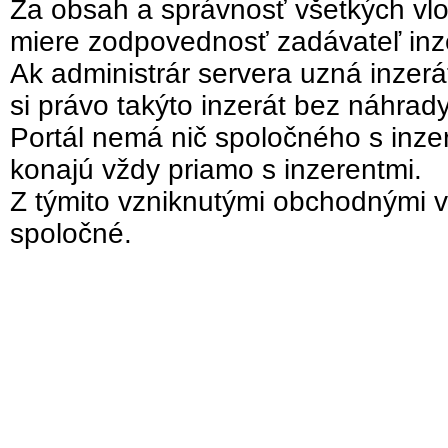
Za obsah a správnosť všetkých vlo
miere zodpovednosť zadávateľ inz
Ak administrár servera uzná inzer
si právo takýto inzerát bez náhrad
Portál nemá nič spoločného s inzer
konajú vždy priamo s inzerentmi.
Z týmito vzniknutými obchodnými v
spoločné.