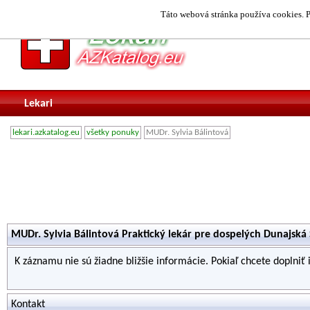
Táto webová stránka používa cookies. P
Lekari
lekari.azkatalog.eu
všetky ponuky
MUDr. Sylvia Bálintová
MUDr. Sylvia Bálintová Praktický lekár pre dospelých Dunajská
K záznamu nie sú žiadne bližšie informácie. Pokiaľ chcete doplniť
Kontakt