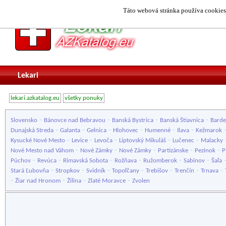
Táto webová stránka používa cookies.
Lekari
lekari.azkatalog.eu
všetky ponuky
-
-
-
-
Slovensko
Bánovce nad Bebravou
Banská Bystrica
Banská Štiavnica
Barde
-
-
-
-
-
-
Dunajská Streda
Galanta
Gelnica
Hlohovec
Humenné
Ilava
Kežmarok
-
-
-
-
-
Kysucké Nové Mesto
Levice
Levoča
Liptovský Mikuláš
Lučenec
Malacky
-
-
-
-
-
Nové Mesto nad Váhom
Nové Zámky
Nové Zámky
Partizánske
Pezinok
P
-
-
-
-
-
-
Púchov
Revúca
Rimavská Sobota
Rožňava
Ružomberok
Sabinov
Šaľa
-
-
-
-
-
-
-
Stará Ľubovňa
Stropkov
Svidník
Topoľčany
Trebišov
Trenčín
Trnava
-
-
-
-
Žiar nad Hronom
Žilina
Zlaté Moravce
Zvolen