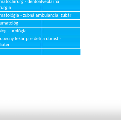
matochirurg - dentoalveolárna
rurgia
matológia - zubná ambulancia, zubár
aumatológ
lóg - urológia
obecný lekár pre deti a dorast -
iater