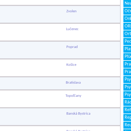
Neu
Očn
Zvolen
Onk
ORL
Lučenec
Ort
Ped
Poprad
Pla
Pľú
Pra
Košice
Pra
Psy
Bratislava
Psy
Psy
Topoľčany
Rád
Reh
Banská Bystrica
Re
Re