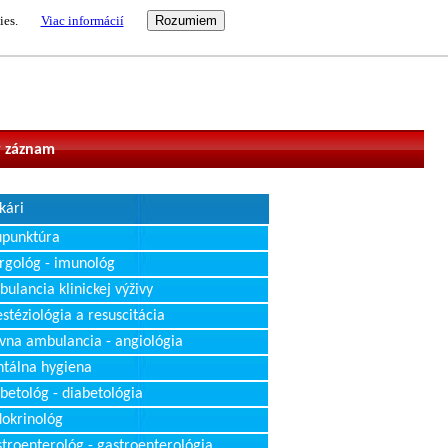
ies.
Viac informácií
vateľ
 záznam
kári
upunktúra
rgológ - imunológ
ulancia klinickej výživy
stéziológia a resuscitácia
vna ambulancia - angiológia
tálna hygiena
betológ - diabetológia
okrinológ
troenterológ - gastroenterológia