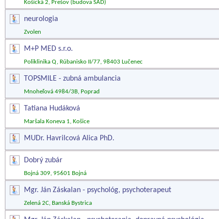
Košická 2, Prešov (budova SAD)
neurologia
Zvolen
M+P MED s.r.o.
Poliklinika Q, Rúbanisko II/77, 98403 Lučenec
TOPSMILE - zubná ambulancia
Mnoheľová 4984/3B, Poprad
Tatiana Hudáková
Maršala Koneva 1, Košice
MUDr. Havrilcová Alica PhD.
Dobrý zubár
Bojná 309, 95601 Bojná
Mgr. Ján Záskalan - psychológ, psychoterapeut
Zelená 2C, Banská Bystrica