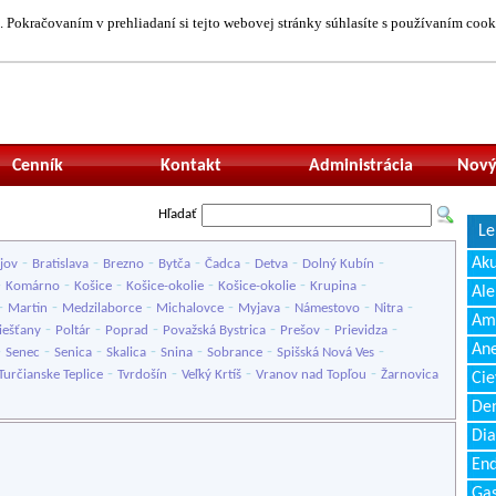
 Pokračovaním v prehliadaní si tejto webovej stránky súhlasíte s používaním cook
Neprihlásený uží
Cenník
Kontakt
Administrácia
Nový
Hľadať
Le
-
-
-
-
-
-
-
Ak
jov
Bratislava
Brezno
Bytča
Čadca
Detva
Dolný Kubín
-
-
-
-
-
-
Komárno
Košice
Košice-okolie
Košice-okolie
Krupina
Ale
-
-
-
-
-
-
-
Martin
Medzilaborce
Michalovce
Myjava
Námestovo
Nitra
Amb
-
-
-
-
-
-
iešťany
Poltár
Poprad
Považská Bystrica
Prešov
Prievidza
Ane
-
-
-
-
-
-
-
Senec
Senica
Skalica
Snina
Sobrance
Spišská Nová Ves
-
-
-
-
Turčianske Teplice
Tvrdošín
Veľký Krtíš
Vranov nad Topľou
Žarnovica
Cie
Den
Dia
End
Gas