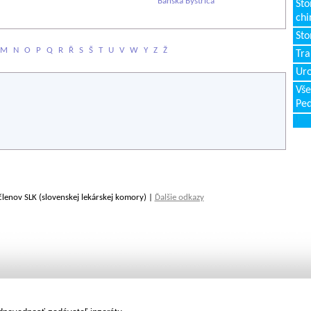
Banská Bystrica
Sto
chi
Sto
M
N
O
P
Q
R
Ř
S
Š
T
U
V
W
Y
Z
Ž
Tr
Uro
Vše
Ped
členov SLK (slovenskej lekárskej komory) |
Ďalšie odkazy