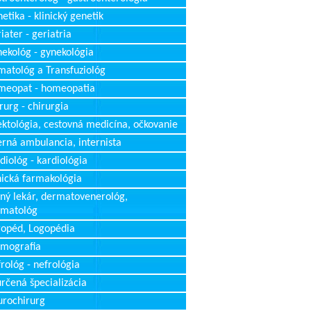
etika - klinický genetik
iater - geriatria
ekológ - gynekológia
atológ a Transfuziológ
meopat - homeopatia
rurg - chirurgia
ektológia, cestovná medicína, očkovanie
erná ambulancia, internista
diológ - kardiológia
nická farmakológia
ný lekár, dermatovenerológ,
rmatológ
opéd, Logopédia
mografia
rológ - nefrológia
rčená špecializácia
rochirurg