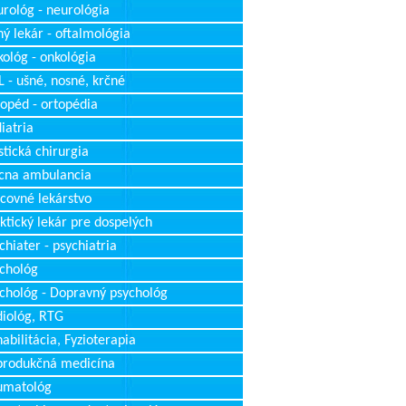
rológ - neurológia
ý lekár - oftalmológia
ológ - onkológia
 - ušné, nosné, krčné
opéd - ortopédia
iatria
stická chirurgia
cna ambulancia
covné lekárstvo
ktický lekár pre dospelých
chiater - psychiatria
chológ
chológ - Dopravný psychológ
iológ, RTG
abilitácia, Fyzioterapia
produkčná medicína
umatológ