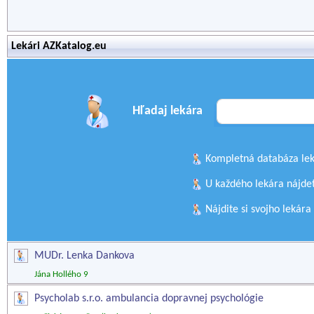
Lekári AZKatalog.eu
Hľadaj lekára
Kompletná databáza lek
U každého lekára nájdet
Nájdite si svojho lekára
MUDr. Lenka Dankova
Jána Hollého 9
Psycholab s.r.o. ambulancia dopravnej psychológie