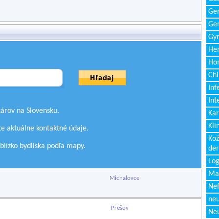
Gen
Ger
Gyn
Hem
Ho
Chi
Inf
Int
árov na Slovensku.
Kar
Kli
e aktuálne kontaktné údaje.
Kož
 blízko bydliska podľa mapy.
de
Log
Ma
Michalovce
Nef
neu
Prešov
Neu