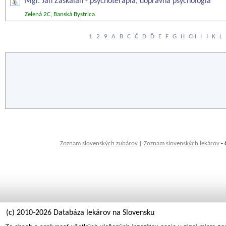
Mgr. Ján Záskalan - psychoterapia, dopravná psychológia
Zelená 2C, Banská Bystrica
1
2
9
A
B
C
Č
D
Ď
E
F
G
H
CH
I
J
K
L
Zoznam slovenských zubárov
|
Zoznam slovenských lekárov
- 
(c) 2010-2026 Databáza lekárov na Slovensku