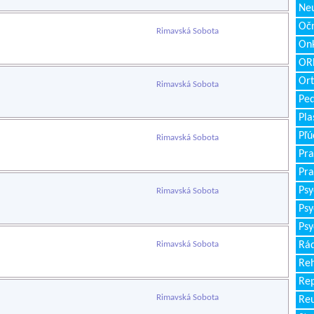
Neu
Očn
Rimavská Sobota
Onk
ORL
Ort
Rimavská Sobota
Ped
Pla
Pľú
Rimavská Sobota
Pra
Pra
Psy
Rimavská Sobota
Psy
Psy
Rimavská Sobota
Rád
Reh
Re
Rimavská Sobota
Re