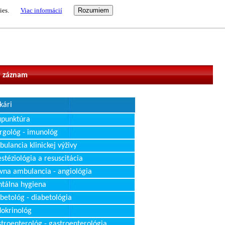
ies.
Viac informácií
vateľ
 záznam
kári
upunktúra
rgológ - imunológ
ulancia klinickej výživy
stéziológia a resuscitácia
vna ambulancia - angiológia
tálna hygiena
betológ - diabetológia
okrinológ
troenterológ - gastroenterológia