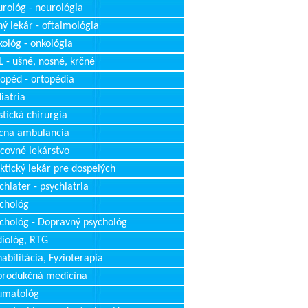
rológ - neurológia
ý lekár - oftalmológia
ológ - onkológia
 - ušné, nosné, krčné
opéd - ortopédia
iatria
stická chirurgia
cna ambulancia
covné lekárstvo
ktický lekár pre dospelých
chiater - psychiatria
chológ
chológ - Dopravný psychológ
iológ, RTG
abilitácia, Fyzioterapia
produkčná medicína
umatológ