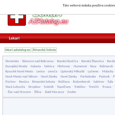
Táto webová stránka používa cookies.
Lekari
lekari.azkatalog.eu
Rimavská Sobota
-
-
-
-
Slovensko
Bánovce nad Bebravou
Banská Bystrica
Banská Štiavnica
Barde
-
-
-
-
-
-
Dunajská Streda
Galanta
Gelnica
Hlohovec
Humenné
Ilava
Kežmarok
-
-
-
-
-
Kysucké Nové Mesto
Levice
Levoča
Liptovský Mikuláš
Lučenec
Malacky
-
-
-
-
-
Nové Mesto nad Váhom
Nové Zámky
Nové Zámky
Partizánske
Pezinok
P
-
-
-
-
-
-
Púchov
Revúca
Rimavská Sobota
Rožňava
Ružomberok
Sabinov
Šaľa
-
-
-
-
-
-
-
Stará Ľubovňa
Stropkov
Svidník
Topoľčany
Trebišov
Trenčín
Trnava
-
-
-
-
Žiar nad Hronom
Žilina
Zlaté Moravce
Zvolen