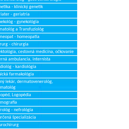
etika - klinický genetik
iater - geriatria
ekológ - gynekológia
atológ a Transfuziológ
meopat - homeopatia
rurg - chirurgia
ektológia, cestovná medicína, očkovanie
erná ambulancia, internista
diológ - kardiológia
nická farmakológia
ný lekár, dermatovenerológ,
rmatológ
opéd, Logopédia
mografia
rológ - nefrológia
rčená špecializácia
rochirurg