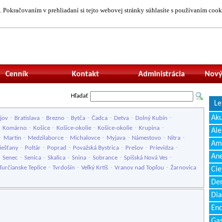
 Pokračovaním v prehliadaní si tejto webovej stránky súhlasíte s používaním cook
Neprihlásený uží
Cenník
Kontakt
Administrácia
Nový
Hľadať
Le
-
-
-
-
-
-
-
Ak
jov
Bratislava
Brezno
Bytča
Čadca
Detva
Dolný Kubín
-
-
-
-
-
-
Komárno
Košice
Košice-okolie
Košice-okolie
Krupina
Ale
-
-
-
-
-
-
-
Martin
Medzilaborce
Michalovce
Myjava
Námestovo
Nitra
Amb
-
-
-
-
-
-
iešťany
Poltár
Poprad
Považská Bystrica
Prešov
Prievidza
Ane
-
-
-
-
-
-
-
Senec
Senica
Skalica
Snina
Sobrance
Spišská Nová Ves
-
-
-
-
Turčianske Teplice
Tvrdošín
Veľký Krtíš
Vranov nad Topľou
Žarnovica
Cie
Den
Dia
End
Gas