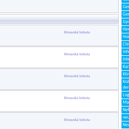
Gen
Ger
Gyn
Hem
Rimavská Sobota
Ho
Chi
Inf
Rimavská Sobota
Int
Kar
Kli
Rimavská Sobota
Kož
de
Log
Rimavská Sobota
Ma
Nef
neu
Rimavská Sobota
Neu