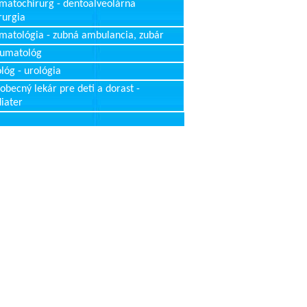
matochirurg - dentoalveolárna
rurgia
matológia - zubná ambulancia, zubár
aumatológ
lóg - urológia
obecný lekár pre deti a dorast -
iater