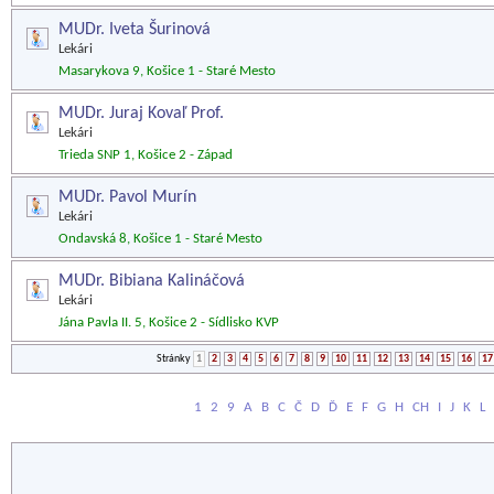
MUDr. Iveta Šurinová
Lekári
Masarykova 9, Košice 1 - Staré Mesto
MUDr. Juraj Kovaľ Prof.
Lekári
Trieda SNP 1, Košice 2 - Západ
MUDr. Pavol Murín
Lekári
Ondavská 8, Košice 1 - Staré Mesto
MUDr. Bibiana Kalináčová
Lekári
Jána Pavla II. 5, Košice 2 - Sídlisko KVP
Stránky
1
2
3
4
5
6
7
8
9
10
11
12
13
14
15
16
17
1
2
9
A
B
C
Č
D
Ď
E
F
G
H
CH
I
J
K
L