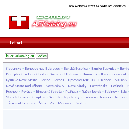
Táto webová stránka používa cookies. P
Lekari
lekari.azkatalog.eu
Košice
-
-
-
-
Slovensko
Bánovce nad Bebravou
Banská Bystrica
Banská Štiavnica
Barde
-
-
-
-
-
-
Dunajská Streda
Galanta
Gelnica
Hlohovec
Humenné
Ilava
Kežmarok
-
-
-
-
-
Kysucké Nové Mesto
Levice
Levoča
Liptovský Mikuláš
Lučenec
Malacky
-
-
-
-
-
Nové Mesto nad Váhom
Nové Zámky
Nové Zámky
Partizánske
Pezinok
P
-
-
-
-
-
-
Púchov
Revúca
Rimavská Sobota
Rožňava
Ružomberok
Sabinov
Šaľa
-
-
-
-
-
-
-
Stará Ľubovňa
Stropkov
Svidník
Topoľčany
Trebišov
Trenčín
Trnava
-
-
-
-
Žiar nad Hronom
Žilina
Zlaté Moravce
Zvolen