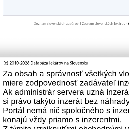
Zoznam slovenských zubárov
|
Zoznam slovenských lekárov
- 
(c) 2010-2026 Databáza lekárov na Slovensku
Za obsah a správnosť všetkých vlo
miere zodpovednosť zadávateľ inz
Ak administrár servera uzná inzer
si právo takýto inzerát bez náhrad
Portál nemá nič spoločného s inzer
konajú vždy priamo s inzerentmi.
Z týmito vzniknutými obchodnými v