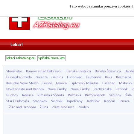
Táto webová stránka používa cookies. P
Lekari
lekari.azkatalog.eu
Spišská Nová Ves
-
-
-
-
Slovensko
Bánovce nad Bebravou
Banská Bystrica
Banská Štiavnica
Barde
-
-
-
-
-
-
Dunajská Streda
Galanta
Gelnica
Hlohovec
Humenné
Ilava
Kežmarok
-
-
-
-
-
Kysucké Nové Mesto
Levice
Levoča
Liptovský Mikuláš
Lučenec
Malacky
-
-
-
-
-
Nové Mesto nad Váhom
Nové Zámky
Nové Zámky
Partizánske
Pezinok
P
-
-
-
-
-
-
Púchov
Revúca
Rimavská Sobota
Rožňava
Ružomberok
Sabinov
Šaľa
-
-
-
-
-
-
-
Stará Ľubovňa
Stropkov
Svidník
Topoľčany
Trebišov
Trenčín
Trnava
-
-
-
-
Žiar nad Hronom
Žilina
Zlaté Moravce
Zvolen