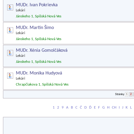
MUDr. Ivan Pokrievka
Lekári
Jánskeho 1, Spišská Nová Ves
MUDr. Martin Šimo
Lekári
Jánskeho 1, Spišská Nová Ves
MUDr. Xénia Gomolčáková
Lekári
Jánskeho 1, Spišská Nová Ves
MUDr. Monika Hudyová
Lekári
Chrapčiakova 1, Spišská Nová Ves
Stránky
1
2
1
2
9
A
B
C
Č
D
Ď
E
F
G
H
CH
I
J
K
L