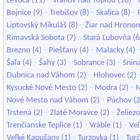
Levoča
(11)
Vranov nad Topľou
(10)
-
-
-
Bojnice
(9)
Trebišov
(8)
Skalica
(8)
-
Liptovský Mikuláš
(8)
Žiar nad Hrono
-
Rimavská Sobota
(7)
Stará Ľubovňa
(6
-
-
Brezno
(4)
Piešťany
(4)
Malacky
(4)
-
-
-
Šaľa
(4)
Šahy
(3)
Sobrance
(3)
Snin
-
Dubnica nad Váhom
(2)
Hlohovec
(2)
-
-
Kysucké Nové Mesto
(2)
Modra
(2)
M
-
Nové Mesto nad Váhom
(2)
Púchov
(
-
-
Trstená
(2)
Zlaté Moravce
(2)
Želiez
-
-
Trenčianske Teplice
(1)
Vráble
(1)
Ve
-
-
Veľké Kapušany
(1)
Turzovka
(1)
Turč