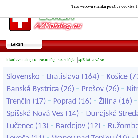
Táto webová stránka používa cookies. P
Lekari
lekari.azkatalog.eu
Neurológ - neurológia
Spišská Nová Ves
-
-
Slovensko
Bratislava
(164)
Košice
(7
-
-
Banská Bystrica
(26)
Prešov
(26)
Nit
-
-
Trenčín
(17)
Poprad
(16)
Žilina
(16)
-
Spišská Nová Ves
(14)
Dunajská Stred
-
-
Lučenec
(13)
Bardejov
(12)
Ružombe
-
-