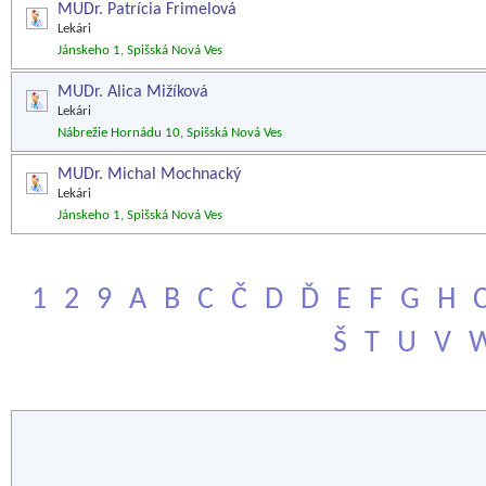
MUDr. Patrícia Frimelová
Lekári
Jánskeho 1, Spišská Nová Ves
MUDr. Alica Mižíková
Lekári
Nábrežie Hornádu 10, Spišská Nová Ves
MUDr. Michal Mochnacký
Lekári
Jánskeho 1, Spišská Nová Ves
1
2
9
A
B
C
Č
D
Ď
E
F
G
H
Š
T
U
V