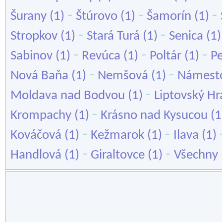
-
-
-
Šurany
(1)
Štúrovo
(1)
Šamorín
(1)
-
-
Stropkov
(1)
Stará Turá
(1)
Senica
(1
-
-
-
Sabinov
(1)
Revúca
(1)
Poltár
(1)
P
-
-
Nová Baňa
(1)
Nemšová
(1)
Námest
-
Moldava nad Bodvou
(1)
Liptovský H
-
Krompachy
(1)
Krásno nad Kysucou
(1
-
-
Kováčová
(1)
Kežmarok
(1)
Ilava
(1)
-
-
Handlová
(1)
Giraltovce
(1)
Všechny 