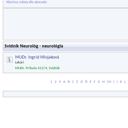
Všechny města dle abecedy
Svidník Neurológ - neurológia
MUDr. Ingrid Hlivjaková
Lekári
MUDr. Pribulu 412/4, Svidník
1
2
9
A
B
C
Č
D
Ď
E
F
G
H
CH
I
J
K
L