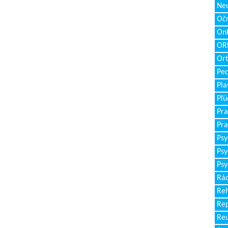
Neu
Očn
Onk
ORL
Ort
Ped
Pla
Pľú
Pra
Pra
Psy
Psy
Psy
Rád
Reh
Re
Re