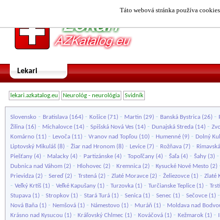
Táto webová stránka používa cookies.
Lekari
lekari.azkatalog.eu
Neurológ - neurológia
Svidník
-
-
-
-
-
Slovensko
Bratislava
(164)
Košice
(71)
Martin
(29)
Banská Bystrica
(26)
-
-
-
-
Žilina
(16)
Michalovce
(14)
Spišská Nová Ves
(14)
Dunajská Streda
(14)
Zv
-
-
-
-
Komárno
(11)
Levoča
(11)
Vranov nad Topľou
(10)
Humenné
(9)
Dolný Ku
-
-
-
-
Liptovský Mikuláš
(8)
Žiar nad Hronom
(8)
Levice
(7)
Rožňava
(7)
Rimavská
-
-
-
-
-
Piešťany
(4)
Malacky
(4)
Partizánske
(4)
Topoľčany
(4)
Šaľa
(4)
Šahy
(3)
-
-
-
Dubnica nad Váhom
(2)
Hlohovec
(2)
Kremnica
(2)
Kysucké Nové Mesto
(2)
-
-
-
-
-
Prievidza
(2)
Sereď
(2)
Trstená
(2)
Zlaté Moravce
(2)
Želiezovce
(1)
Zlaté 
-
-
-
-
-
Veľký Krtíš
(1)
Veľké Kapušany
(1)
Turzovka
(1)
Turčianske Teplice
(1)
Trst
-
-
-
-
-
Stupava
(1)
Stropkov
(1)
Stará Turá
(1)
Senica
(1)
Senec
(1)
Sečovce
(1)
-
-
-
-
Nová Baňa
(1)
Nemšová
(1)
Námestovo
(1)
Muráň
(1)
Moldava nad Bodvo
-
-
-
-
Krásno nad Kysucou
(1)
Kráľovský Chlmec
(1)
Kováčová
(1)
Kežmarok
(1)