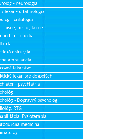
rológ - neurológia
ý lekár - oftalmológia
ológ - onkológia
 - ušné, nosné, krčné
opéd - ortopédia
iatria
stická chirurgia
cna ambulancia
covné lekárstvo
ktický lekár pre dospelých
chiater - psychiatria
chológ
chológ - Dopravný psychológ
iológ, RTG
abilitácia, Fyzioterapia
produkčná medicína
umatológ