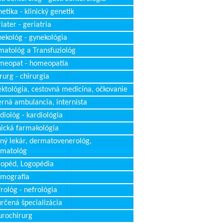
etika - klinický genetik
iater - geriatria
ekológ - gynekológia
atológ a Transfuziológ
meopat - homeopatia
rurg - chirurgia
ektológia, cestovná medicína, očkovanie
erná ambulancia, internista
diológ - kardiológia
nická farmakológia
ný lekár, dermatovenerológ,
rmatológ
opéd, Logopédia
mografia
rológ - nefrológia
rčená špecializácia
rochirurg