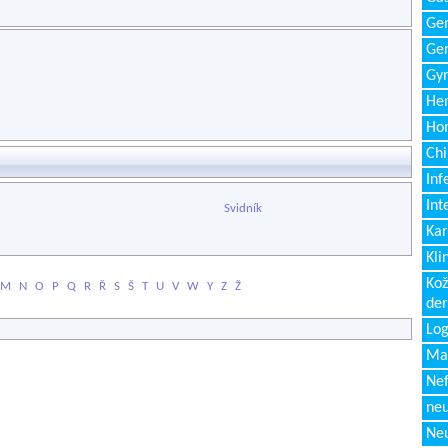
Gen
Ger
Gyn
Hem
Ho
Chi
Inf
Int
Svidník
Kar
Kli
Kož
M
N
O
P
Q
R
Ř
S
Š
T
U
V
W
Y
Z
Ž
de
Log
Ma
Nef
neu
Neu