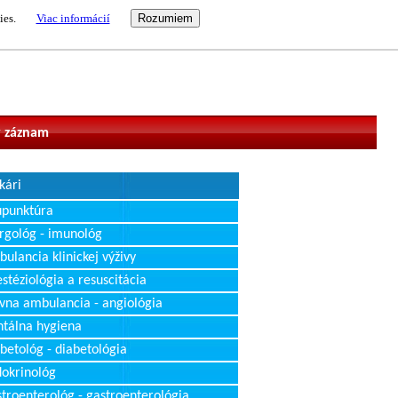
ies.
Viac informácií
vateľ
 záznam
kári
upunktúra
rgológ - imunológ
ulancia klinickej výživy
stéziológia a resuscitácia
vna ambulancia - angiológia
tálna hygiena
betológ - diabetológia
okrinológ
troenterológ - gastroenterológia