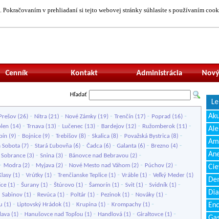
 Pokračovaním v prehliadaní si tejto webovej stránky súhlasíte s používaním cook
Neprihlásený uží
Cenník
Kontakt
Administrácia
Nový
Hľadať
Le
-
-
-
-
-
Ak
Prešov
(26)
Nitra
(21)
Nové Zámky
(19)
Trenčín
(17)
Poprad
(16)
-
-
-
-
-
olen
(14)
Trnava
(13)
Lučenec
(13)
Bardejov
(12)
Ružomberok
(11)
Ale
-
-
-
-
-
bín
(9)
Bojnice
(9)
Trebišov
(8)
Skalica
(8)
Považská Bystrica
(8)
Amb
-
-
-
-
-
 Sobota
(7)
Stará Ľubovňa
(6)
Čadca
(6)
Galanta
(6)
Brezno
(4)
Ane
-
-
-
-
Sobrance
(3)
Snina
(3)
Bánovce nad Bebravou
(2)
-
-
-
-
-
Modra
(2)
Myjava
(2)
Nové Mesto nad Váhom
(2)
Púchov
(2)
Cie
-
-
-
-
Klasy
(1)
Vrútky
(1)
Trenčianske Teplice
(1)
Vráble
(1)
Veľký Meder
(1)
Den
-
-
-
-
-
-
ice
(1)
Šurany
(1)
Štúrovo
(1)
Šamorín
(1)
Svit
(1)
Svidník
(1)
Dia
-
-
-
-
-
-
Sabinov
(1)
Revúca
(1)
Poltár
(1)
Pezinok
(1)
Nováky
(1)
-
-
-
-
u
(1)
Liptovský Hrádok
(1)
Krupina
(1)
Krompachy
(1)
End
-
-
-
-
Ilava
(1)
Hanušovce nad Topľou
(1)
Handlová
(1)
Giraltovce
(1)
Gas