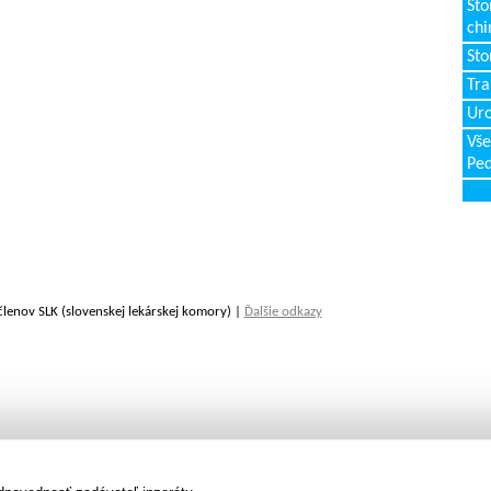
Sto
chi
Sto
Tr
Uro
Vše
Ped
členov SLK (slovenskej lekárskej komory) |
Ďalšie odkazy