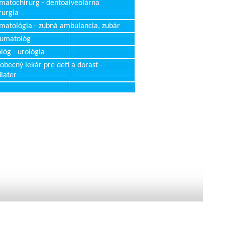
matochirurg - dentoalveolárna
rurgia
matológia - zubná ambulancia, zubár
aumatológ
lóg - urológia
obecný lekár pre deti a dorast -
iater