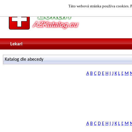
Táto webová stránka používa cookies. P
Lekari
Katalog dle abecedy
A
B
C
D
E
H
I
J
K
L
Ľ
M
A
B
C
D
E
H
I
J
K
L
Ľ
M