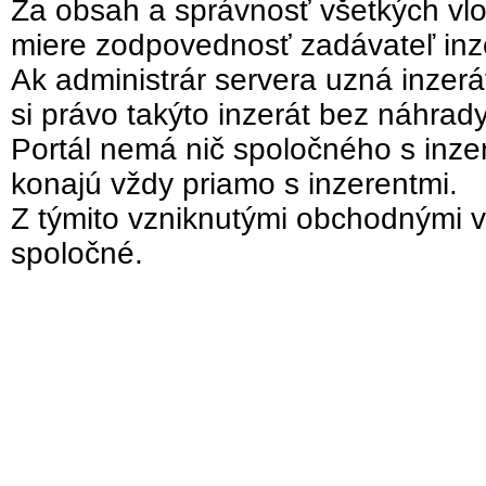
Za obsah a správnosť všetkých vlo
miere zodpovednosť zadávateľ inz
Ak administrár servera uzná inzer
si právo takýto inzerát bez náhrad
Portál nemá nič spoločného s inzer
konajú vždy priamo s inzerentmi.
Z týmito vzniknutými obchodnými v
spoločné.