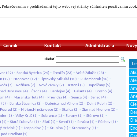
 Pokračovaním v prehliadaní si tejto webovej stránky súhlasíte s používaním cook
Neprihlásený uží
Cenník
Kontakt
Administrácia
Nový
Hľadať
Le
-
-
-
-
Ak
vce
(29)
Banská Bystrica
(24)
Trenčín
(23)
Veľké Zálužie
(23)
-
-
-
-
en
(12)
Hronovce
(12)
Liptovský Mikuláš
(10)
Ružomberok
(10)
Ale
-
-
-
-
-
voča
(7)
Rožňava
(7)
Nové Zámky
(7)
Trstená
(5)
Topoľčany
(5)
Amb
-
-
-
-
-
nad Bebravou
(4)
Čadca
(4)
Bardejov
(4)
Galanta
(4)
Brezno
(4)
Ane
-
-
-
-
-
hom
(4)
Muránska Huta
(4)
Prievidza
(4)
Senica
(4)
Senec
(4)
-
-
-
-
ň
(3)
Banská Štiavnica
(2)
Dubnica nad Váhom
(2)
Dolný Kubín
(2)
Cie
-
-
-
-
Poprad
(2)
Nitrian.Hrnčiarovce
(2)
Skalica
(2)
Žiar nad Hronom
(2)
Den
-
-
-
-
-
eder
(1)
Veľký Krtíš
(1)
Sobrance
(1)
Šurany
(1)
Štúrovo
(1)
Dia
-
-
-
-
-
-
á
(1)
Stará Ľubovňa
(1)
Sliač
(1)
Sereď
(1)
Revúca
(1)
Púchov
(1)
-
-
-
-
ký Hrádok
(1)
Leopoldov
(1)
Krupina
(1)
Krompachy
(1)
End
 pod Bradlom
(1)
Gas