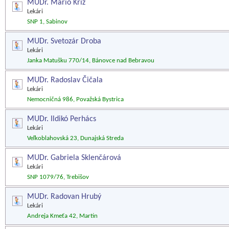
MUDr. Mário Kríž
Lekári
SNP 1, Sabinov
MUDr. Svetozár Droba
Lekári
Janka Matušku 770/14, Bánovce nad Bebravou
MUDr. Radoslav Čičala
Lekári
Nemocničná 986, Považská Bystrica
MUDr. Ildikó Perhács
Lekári
Veľkoblahovská 23, Dunajská Streda
MUDr. Gabriela Sklenčárová
Lekári
SNP 1079/76, Trebišov
MUDr. Radovan Hrubý
Lekári
Andreja Kmeťa 42, Martin