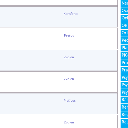
Neu
Očn
Komárno
Onk
ORL
Ort
Prešov
Ped
Pla
Pľú
Zvolen
Pra
Pra
Psy
Zvolen
Psy
Psy
Rád
Plešivec
Reh
Re
Re
Zvolen