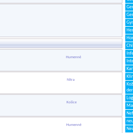
Gen
Ger
Gyn
Hem
Ho
Chi
Inf
Humenné
Int
Kar
Kli
Nitra
Kož
de
Log
Košice
Ma
Nef
neu
Humenné
Neu