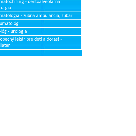
matochirurg - dentoalveolárna
rurgia
matológia - zubná ambulancia, zubár
aumatológ
lóg - urológia
obecný lekár pre deti a dorast -
iater