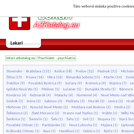
Táto webová stránka používa cookies.
Lekari
lekari.azkatalog.eu
Psychiater - psychiatria
-
-
-
-
-
Slovensko
Bratislava
(131)
Košice
(58)
Prešov
(32)
Pezinok
(31)
Michalo
-
-
-
-
-
Žilina
(19)
Trnava
(16)
Nitra
(16)
Rimavská Sobota
(15)
Martin
(14)
Zvol
-
-
-
-
-
Trebišov
(9)
Považská Bystrica
(9)
Sučany
(9)
Kremnica
(9)
Bojnice
(7)
Le
-
-
-
-
Spišská Nová Ves
(5)
Plešivec
(5)
Lučenec
(5)
Dunajská Streda
(5)
Bánovce 
-
-
-
-
Komárno
(4)
Kežmarok
(4)
Malacky
(4)
Humenné
(4)
Nové Mesto nad Vá
-
-
-
-
-
-
Svidník
(3)
Snina
(3)
Sabinov
(3)
Piešťany
(3)
Muráň
(3)
Levice
(3)
Hra
-
-
-
-
Hlohovec
(2)
Kysucké Nové Mesto
(2)
Moldava nad Bodvou
(2)
Modra
(2)
-
-
-
-
Želiezovce
(2)
Zlaté Moravce
(2)
Vranov nad Topľou
(1)
Vráble
(1)
Veľký M
-
-
-
-
-
-
Šenkvice
(1)
Šamorín
(1)
Šaľa
(1)
Šahy
(1)
Svit
(1)
Stupava
(1)
Stará Tur
-
-
-
-
Považský Chlmec
(1)
Partizánske
(1)
Nová Ľubovňa
(1)
Myjava
(1)
Liptovs
-
-
-
-
-
Kráľovský Chlmec
(1)
Ilava
(1)
Handlová
(1)
Gelnica
(1)
Bytča
(1)
Brezová