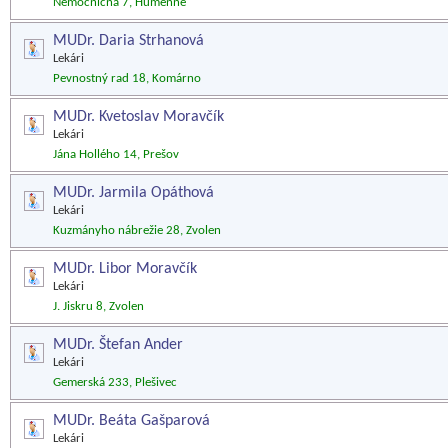
Nemocničná 7, Humenné
MUDr. Daria Strhanová
Lekári
Pevnostný rad 18, Komárno
MUDr. Kvetoslav Moravčík
Lekári
Jána Hollého 14, Prešov
MUDr. Jarmila Opáthová
Lekári
Kuzmányho nábrežie 28, Zvolen
MUDr. Libor Moravčík
Lekári
J. Jiskru 8, Zvolen
MUDr. Štefan Ander
Lekári
Gemerská 233, Plešivec
MUDr. Beáta Gašparová
Lekári