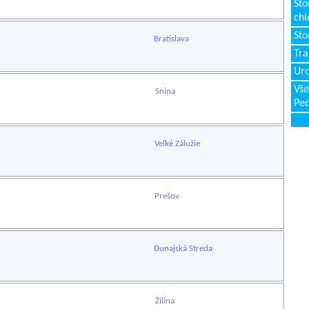
Sto
chi
Sto
Bratislava
Tr
Uro
Vše
Snina
Ped
Veľké Zálužie
Prešov
Dunajská Streda
Žilina