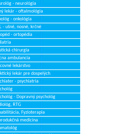
rológ - neurológia
ý lekár - oftalmológia
ológ - onkológia
 - ušné, nosné, krčné
opéd - ortopédia
iatria
stická chirurgia
cna ambulancia
covné lekárstvo
ktický lekár pre dospelých
chiater - psychiatria
chológ
chológ - Dopravný psychológ
iológ, RTG
abilitácia, Fyzioterapia
produkčná medicína
umatológ