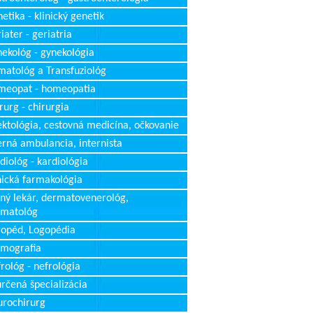
etika - klinický genetik
iater - geriatria
ekológ - gynekológia
atológ a Transfuziológ
meopat - homeopatia
rurg - chirurgia
ektológia, cestovná medicína, očkovanie
erná ambulancia, internista
diológ - kardiológia
nická farmakológia
ný lekár, dermatovenerológ,
rmatológ
opéd, Logopédia
mografia
rológ - nefrológia
rčená špecializácia
rochirurg