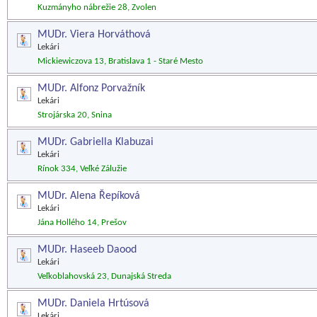
Kuzmányho nábrežie 28, Zvolen
MUDr. Viera Horváthová
Lekári
Mickiewiczova 13, Bratislava 1 - Staré Mesto
MUDr. Alfonz Porvažník
Lekári
Strojárska 20, Snina
MUDr. Gabriella Klabuzai
Lekári
Rínok 334, Veľké Zálužie
MUDr. Alena Řepíková
Lekári
Jána Hollého 14, Prešov
MUDr. Haseeb Daood
Lekári
Veľkoblahovská 23, Dunajská Streda
MUDr. Daniela Hrtúsová
Lekári