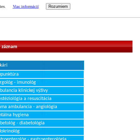
ies.
Viac informácií
vateľ
 záznam
kári
upunktúra
rgológ - imunológ
ulancia klinickej výživy
stéziológia a resuscitácia
vna ambulancia - angiológia
tálna hygiena
betológ - diabetológia
okrinológ
troenterológ - gastroenterológia