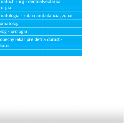
matochirurg - dentoalveolárna
rurgia
matológia - zubná ambulancia, zubár
aumatológ
lóg - urológia
obecný lekár pre deti a dorast -
iater