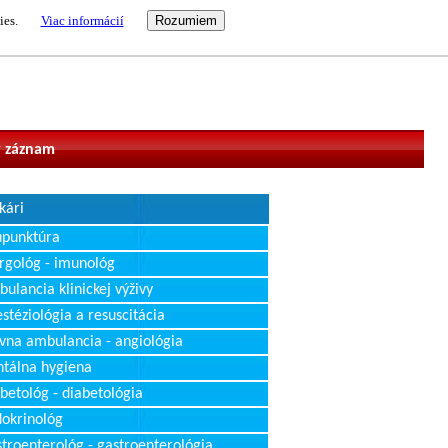
ies.
Viac informácií
vateľ
 záznam
kári
upunktúra
rgológ - imunológ
ulancia klinickej výživy
stéziológia a resuscitácia
vna ambulancia - angiológia
tálna hygiena
betológ - diabetológia
okrinológ
troenterológ - gastroenterológia