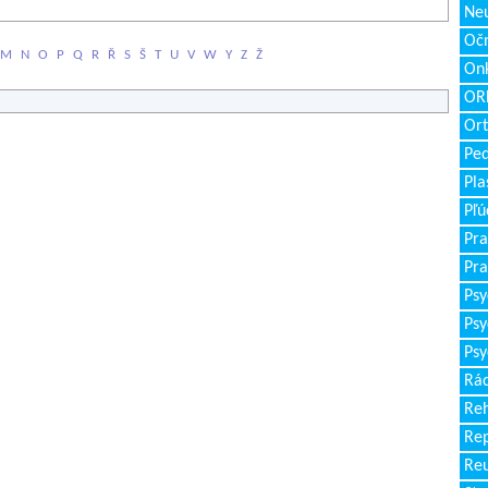
Neu
Očn
M
N
O
P
Q
R
Ř
S
Š
T
U
V
W
Y
Z
Ž
Onk
ORL
Ort
Ped
Pla
Pľú
Pra
Pra
Psy
Psy
Psy
Rád
Reh
Re
Re