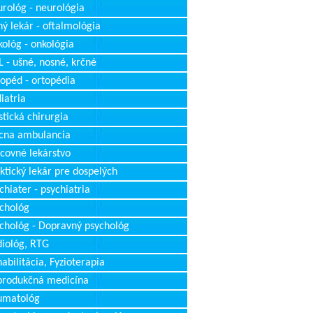
rológ - neurológia
ý lekár - oftalmológia
ológ - onkológia
 - ušné, nosné, krčné
opéd - ortopédia
iatria
stická chirurgia
cna ambulancia
covné lekárstvo
ktický lekár pre dospelých
chiater - psychiatria
chológ
chológ - Dopravný psychológ
iológ, RTG
abilitácia, Fyzioterapia
produkčná medicína
umatológ