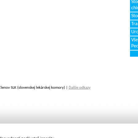
Sto
chi
Sto
Tr
Uro
Vše
Ped
členov SLK (slovenskej lekárskej komory) |
Ďalšie odkazy