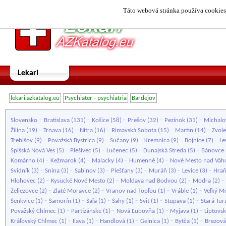
Táto webová stránka používa cookies.
Lekari
lekari.azkatalog.eu
Psychiater - psychiatria
Bardejov
-
-
-
-
-
Slovensko
Bratislava
(131)
Košice
(58)
Prešov
(32)
Pezinok
(31)
Michalo
-
-
-
-
-
Žilina
(19)
Trnava
(16)
Nitra
(16)
Rimavská Sobota
(15)
Martin
(14)
Zvol
-
-
-
-
-
Trebišov
(9)
Považská Bystrica
(9)
Sučany
(9)
Kremnica
(9)
Bojnice
(7)
Le
-
-
-
-
Spišská Nová Ves
(5)
Plešivec
(5)
Lučenec
(5)
Dunajská Streda
(5)
Bánovce 
-
-
-
-
Komárno
(4)
Kežmarok
(4)
Malacky
(4)
Humenné
(4)
Nové Mesto nad Vá
-
-
-
-
-
-
Svidník
(3)
Snina
(3)
Sabinov
(3)
Piešťany
(3)
Muráň
(3)
Levice
(3)
Hra
-
-
-
-
Hlohovec
(2)
Kysucké Nové Mesto
(2)
Moldava nad Bodvou
(2)
Modra
(2)
-
-
-
-
Želiezovce
(2)
Zlaté Moravce
(2)
Vranov nad Topľou
(1)
Vráble
(1)
Veľký M
-
-
-
-
-
-
Šenkvice
(1)
Šamorín
(1)
Šaľa
(1)
Šahy
(1)
Svit
(1)
Stupava
(1)
Stará Tur
-
-
-
-
Považský Chlmec
(1)
Partizánske
(1)
Nová Ľubovňa
(1)
Myjava
(1)
Liptovs
-
-
-
-
-
Kráľovský Chlmec
(1)
Ilava
(1)
Handlová
(1)
Gelnica
(1)
Bytča
(1)
Brezová