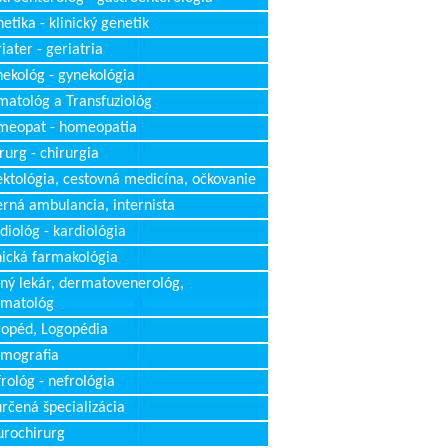
etika - klinický genetik
iater - geriatria
ekológ - gynekológia
atológ a Transfuziológ
meopat - homeopatia
rurg - chirurgia
ektológia, cestovná medicína, očkovanie
erná ambulancia, internista
diológ - kardiológia
nická farmakológia
ný lekár, dermatovenerológ,
rmatológ
opéd, Logopédia
mografia
rológ - nefrológia
rčená špecializácia
rochirurg