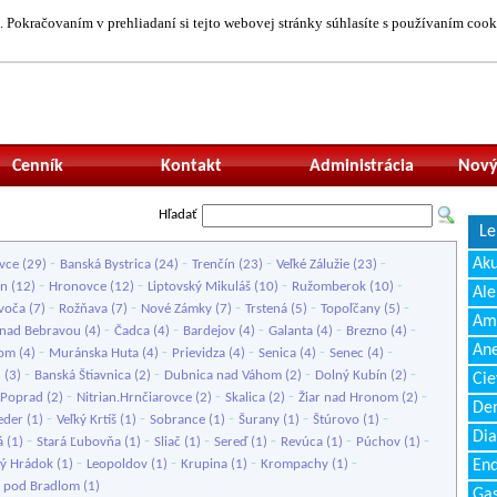
 Pokračovaním v prehliadaní si tejto webovej stránky súhlasíte s používaním cook
Neprihlásený uží
Cenník
Kontakt
Administrácia
Nový
Hľadať
Le
-
-
-
-
Ak
vce
(29)
Banská Bystrica
(24)
Trenčín
(23)
Veľké Zálužie
(23)
-
-
-
-
en
(12)
Hronovce
(12)
Liptovský Mikuláš
(10)
Ružomberok
(10)
Ale
-
-
-
-
-
voča
(7)
Rožňava
(7)
Nové Zámky
(7)
Trstená
(5)
Topoľčany
(5)
Amb
-
-
-
-
-
nad Bebravou
(4)
Čadca
(4)
Bardejov
(4)
Galanta
(4)
Brezno
(4)
Ane
-
-
-
-
-
hom
(4)
Muránska Huta
(4)
Prievidza
(4)
Senica
(4)
Senec
(4)
-
-
-
-
ň
(3)
Banská Štiavnica
(2)
Dubnica nad Váhom
(2)
Dolný Kubín
(2)
Cie
-
-
-
-
Poprad
(2)
Nitrian.Hrnčiarovce
(2)
Skalica
(2)
Žiar nad Hronom
(2)
Den
-
-
-
-
-
eder
(1)
Veľký Krtíš
(1)
Sobrance
(1)
Šurany
(1)
Štúrovo
(1)
Dia
-
-
-
-
-
-
á
(1)
Stará Ľubovňa
(1)
Sliač
(1)
Sereď
(1)
Revúca
(1)
Púchov
(1)
-
-
-
-
ký Hrádok
(1)
Leopoldov
(1)
Krupina
(1)
Krompachy
(1)
End
 pod Bradlom
(1)
Gas