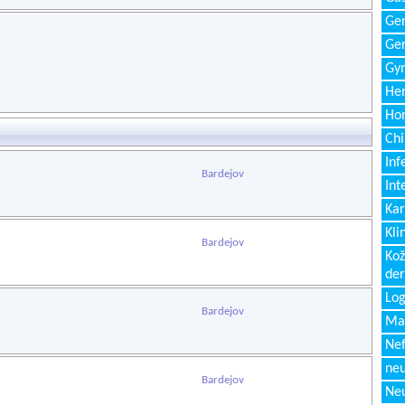
Gen
Ger
Gyn
Hem
Ho
Chi
Inf
Bardejov
Int
Kar
Kli
Bardejov
Kož
de
Log
Bardejov
Ma
Nef
neu
Bardejov
Neu