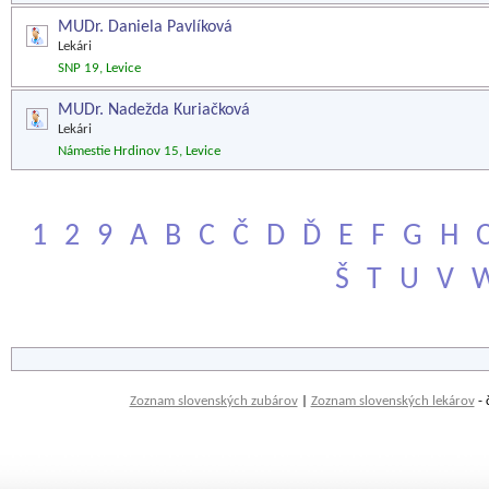
MUDr. Daniela Pavlíková
Lekári
SNP 19, Levice
MUDr. Nadežda Kuriačková
Lekári
Námestie Hrdinov 15, Levice
1
2
9
A
B
C
Č
D
Ď
E
F
G
H
Š
T
U
V
Zoznam slovenských zubárov
|
Zoznam slovenských lekárov
- 