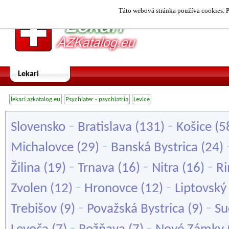
Táto webová stránka používa cookies. P
Lekari
lekari.azkatalog.eu
Psychiater - psychiatria
Levice
-
-
Slovensko
Bratislava
(131)
Košice
(5
-
Michalovce
(29)
Banská Bystrica
(24)
-
-
-
Žilina
(19)
Trnava
(16)
Nitra
(16)
Ri
-
-
Zvolen
(12)
Hronovce
(12)
Liptovský
-
-
Trebišov
(9)
Považská Bystrica
(9)
Su
-
-