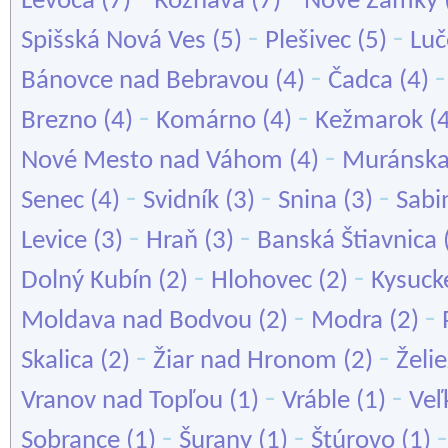
Levoča
(7)
Rožňava
(7)
Nové Zámky
-
-
Spišská Nová Ves
(5)
Plešivec
(5)
Luč
-
Bánovce nad Bebravou
(4)
Čadca
(4)
-
-
Brezno
(4)
Komárno
(4)
Kežmarok
(
-
Nové Mesto nad Váhom
(4)
Muránska
-
-
-
Senec
(4)
Svidník
(3)
Snina
(3)
Sabi
-
-
Levice
(3)
Hraň
(3)
Banská Štiavnica
-
-
Dolný Kubín
(2)
Hlohovec
(2)
Kysuck
-
-
Moldava nad Bodvou
(2)
Modra
(2)
-
-
Skalica
(2)
Žiar nad Hronom
(2)
Želi
-
-
Vranov nad Topľou
(1)
Vráble
(1)
Veľ
-
-
Sobrance
(1)
Šurany
(1)
Štúrovo
(1)