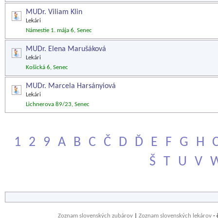
MUDr. Viliam Klin
Lekári
Námestie 1. mája 6, Senec
MUDr. Elena Marušáková
Lekári
Košická 6, Senec
MUDr. Marcela Harsányiová
Lekári
Lichnerova 89/23, Senec
1
2
9
A
B
C
Č
D
Ď
E
F
G
H
Š
T
U
V
Zoznam slovenských zubárov
|
Zoznam slovenských lekárov
- 