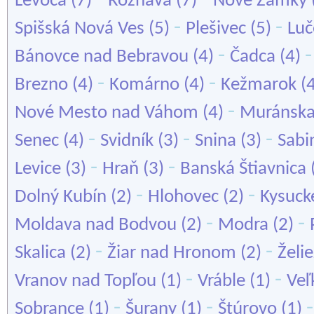
Levoča
(7)
Rožňava
(7)
Nové Zámky
-
-
Spišská Nová Ves
(5)
Plešivec
(5)
Luč
-
Bánovce nad Bebravou
(4)
Čadca
(4)
-
-
Brezno
(4)
Komárno
(4)
Kežmarok
(
-
Nové Mesto nad Váhom
(4)
Muránska
-
-
-
Senec
(4)
Svidník
(3)
Snina
(3)
Sabi
-
-
Levice
(3)
Hraň
(3)
Banská Štiavnica
-
-
Dolný Kubín
(2)
Hlohovec
(2)
Kysuck
-
-
Moldava nad Bodvou
(2)
Modra
(2)
-
-
Skalica
(2)
Žiar nad Hronom
(2)
Želi
-
-
Vranov nad Topľou
(1)
Vráble
(1)
Veľ
-
-
Sobrance
(1)
Šurany
(1)
Štúrovo
(1)