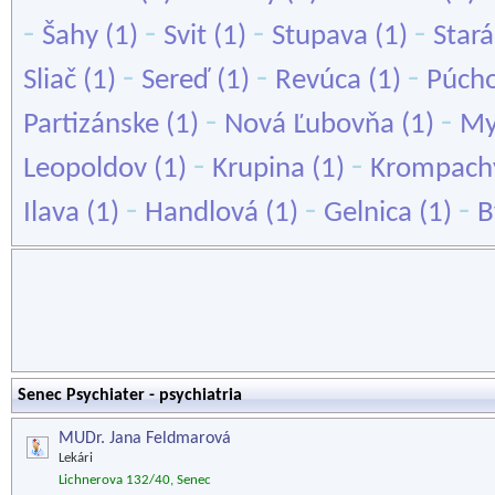
-
-
-
-
Šahy
(1)
Svit
(1)
Stupava
(1)
Stará
-
-
-
Sliač
(1)
Sereď
(1)
Revúca
(1)
Púch
-
-
Partizánske
(1)
Nová Ľubovňa
(1)
My
-
-
Leopoldov
(1)
Krupina
(1)
Krompach
-
-
-
Ilava
(1)
Handlová
(1)
Gelnica
(1)
B
Senec Psychiater - psychiatria
MUDr. Jana Feldmarová
Lekári
Lichnerova 132/40, Senec