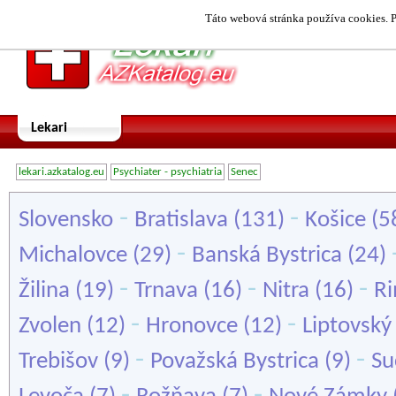
Táto webová stránka používa cookies. P
Lekari
lekari.azkatalog.eu
Psychiater - psychiatria
Senec
-
-
Slovensko
Bratislava
(131)
Košice
(5
-
Michalovce
(29)
Banská Bystrica
(24)
-
-
-
Žilina
(19)
Trnava
(16)
Nitra
(16)
Ri
-
-
Zvolen
(12)
Hronovce
(12)
Liptovský
-
-
Trebišov
(9)
Považská Bystrica
(9)
Su
-
-