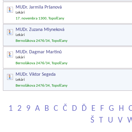
MUDr. Jarmila Pršanová
Lekári
17. novembra 1300, Topoľčany
MUDr. Zuzana Mlyneková
Lekári
Bernolákova 2476/34, Topoľčany
MUDr. Dagmar Martinů
Lekári
Bernolákova 2476/34, Topoľčany
MUDr. Viktor Segeda
Lekári
Bernolákova 2476/34, Topoľčany
1
2
9
A
B
C
Č
D
Ď
E
F
G
H
Š
T
U
V