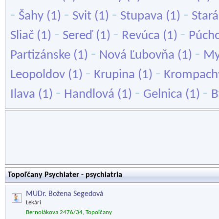
-
-
-
-
Šahy
(1)
Svit
(1)
Stupava
(1)
Stará
-
-
-
Sliač
(1)
Sereď
(1)
Revúca
(1)
Púch
-
-
Partizánske
(1)
Nová Ľubovňa
(1)
My
-
-
Leopoldov
(1)
Krupina
(1)
Krompach
-
-
-
Ilava
(1)
Handlová
(1)
Gelnica
(1)
B
Topoľčany Psychiater - psychiatria
MUDr. Božena Segedová
Lekári
Bernolákova 2476/34, Topoľčany