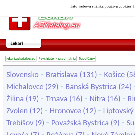
Táto webová stránka používa cookies. P
Lekari
lekari.azkatalog.eu
Psychiater - psychiatria
Topoľčany
-
-
Slovensko
Bratislava
(131)
Košice
(5
-
Michalovce
(29)
Banská Bystrica
(24)
-
-
-
Žilina
(19)
Trnava
(16)
Nitra
(16)
Ri
-
-
Zvolen
(12)
Hronovce
(12)
Liptovský
-
-
Trebišov
(9)
Považská Bystrica
(9)
Su
-
-