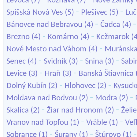
Levoča
(7)
Rožňava
(7)
Nové Zámky
-
-
Spišská Nová Ves
(5)
Plešivec
(5)
Luč
-
Bánovce nad Bebravou
(4)
Čadca
(4)
-
-
Brezno
(4)
Komárno
(4)
Kežmarok
(
-
Nové Mesto nad Váhom
(4)
Muránska
-
-
-
Senec
(4)
Svidník
(3)
Snina
(3)
Sabi
-
-
Levice
(3)
Hraň
(3)
Banská Štiavnica
-
-
Dolný Kubín
(2)
Hlohovec
(2)
Kysuck
-
-
Moldava nad Bodvou
(2)
Modra
(2)
-
-
Skalica
(2)
Žiar nad Hronom
(2)
Želi
-
-
Vranov nad Topľou
(1)
Vráble
(1)
Veľ
-
-
Sobrance
(1)
Šurany
(1)
Štúrovo
(1)