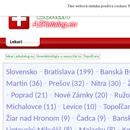
Táto webová stránka používa cookies. P
Lekari
lekari.azkatalog.eu
Anestéziológia a resuscitácia
Topoľčany
-
-
Slovensko
Bratislava
(199)
Banská By
-
-
-
Martin
(36)
Prešov
(32)
Nitra
(30)
-
-
-
Poprad
(21)
Nové Zámky
(20)
Ruž
-
-
Michalovce
(11)
Levice
(10)
Topoľča
-
-
Žiar nad Hronom
(9)
Čadca
(9)
Bansk
-
-