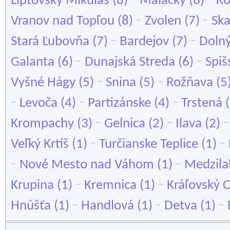
Liptovský Mikuláš
(8)
Malacky
(8)
K
-
-
Vranov nad Topľou
(8)
Zvolen
(7)
Ska
-
-
Stará Ľubovňa
(7)
Bardejov
(7)
Dolný
-
-
Galanta
(6)
Dunajská Streda
(6)
Spiš
-
-
Vyšné Hágy
(5)
Snina
(5)
Rožňava
(5
-
-
-
Levoča
(4)
Partizánske
(4)
Trstená
(
-
-
Krompachy
(3)
Gelnica
(2)
Ilava
(2)
-
-
Veľký Krtíš
(1)
Turčianske Teplice
(1)
-
-
Nové Mesto nad Váhom
(1)
Medzila
-
-
Krupina
(1)
Kremnica
(1)
Kráľovský 
-
-
-
Hnúšťa
(1)
Handlová
(1)
Detva
(1)