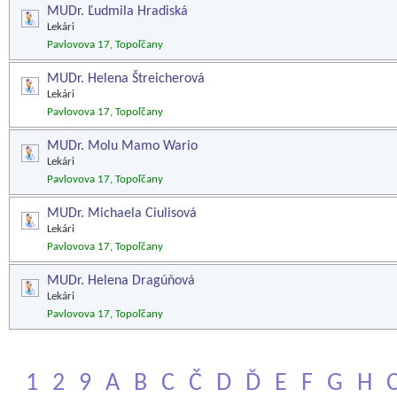
MUDr. Ľudmila Hradiská
Lekári
Pavlovova 17, Topoľčany
MUDr. Helena Štreicherová
Lekári
Pavlovova 17, Topoľčany
MUDr. Molu Mamo Wario
Lekári
Pavlovova 17, Topoľčany
MUDr. Michaela Ciulisová
Lekári
Pavlovova 17, Topoľčany
MUDr. Helena Dragúňová
Lekári
Pavlovova 17, Topoľčany
1
2
9
A
B
C
Č
D
Ď
E
F
G
H