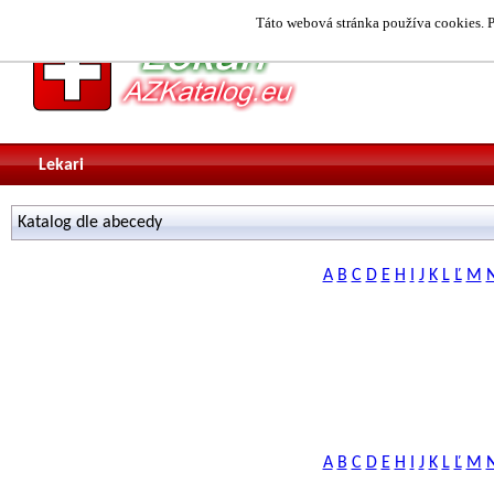
Táto webová stránka používa cookies. P
Lekari
Katalog dle abecedy
A
B
C
D
E
H
I
J
K
L
Ľ
M
A
B
C
D
E
H
I
J
K
L
Ľ
M