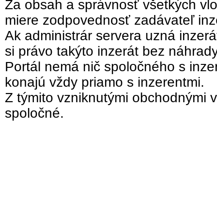
Za obsah a správnosť všetkých vlo
miere zodpovednosť zadávateľ inz
Ak administrár servera uzná inzer
si právo takýto inzerát bez náhrad
Portál nemá nič spoločného s inzer
konajú vždy priamo s inzerentmi.
Z týmito vzniknutými obchodnými v
spoločné.