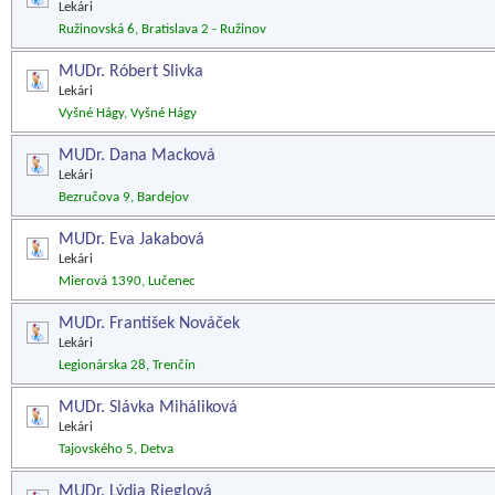
Lekári
Ružinovská 6, Bratislava 2 - Ružinov
MUDr. Róbert Slivka
Lekári
Vyšné Hágy, Vyšné Hágy
MUDr. Dana Macková
Lekári
Bezručova 9, Bardejov
MUDr. Eva Jakabová
Lekári
Mierová 1390, Lučenec
MUDr. František Nováček
Lekári
Legionárska 28, Trenčín
MUDr. Slávka Miháliková
Lekári
Tajovského 5, Detva
MUDr. Lýdia Rieglová