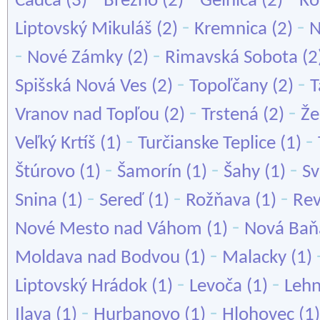
Čadca
(3)
Brezno
(2)
Gelnica
(2)
Ko
-
-
Liptovský Mikuláš
(2)
Kremnica
(2)
N
-
-
Nové Zámky
(2)
Rimavská Sobota
(2
-
-
Spišská Nová Ves
(2)
Topoľčany
(2)
T
-
-
Vranov nad Topľou
(2)
Trstená
(2)
Že
-
-
Veľký Krtíš
(1)
Turčianske Teplice
(1)
-
-
-
Štúrovo
(1)
Šamorín
(1)
Šahy
(1)
Sv
-
-
-
Snina
(1)
Sereď
(1)
Rožňava
(1)
Re
-
Nové Mesto nad Váhom
(1)
Nová Baň
-
Moldava nad Bodvou
(1)
Malacky
(1)
-
-
Liptovský Hrádok
(1)
Levoča
(1)
Lehn
-
-
Ilava
(1)
Hurbanovo
(1)
Hlohovec
(1