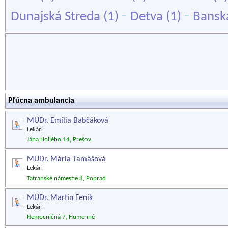
-
-
Dunajská Streda
(1)
Detva
(1)
Banská
Pľúcna ambulancia
MUDr. Emília Babčáková
Lekári
Jána Hollého 14, Prešov
MUDr. Mária Tamášová
Lekári
Tatranské námestie 8, Poprad
MUDr. Martin Feník
Lekári
Nemocničná 7, Humenné