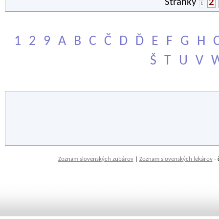
Stránky
2
1
1
2
9
A
B
C
Č
D
Ď
E
F
G
H
Š
T
U
V
Zoznam slovenských zubárov
|
Zoznam slovenských lekárov
- 