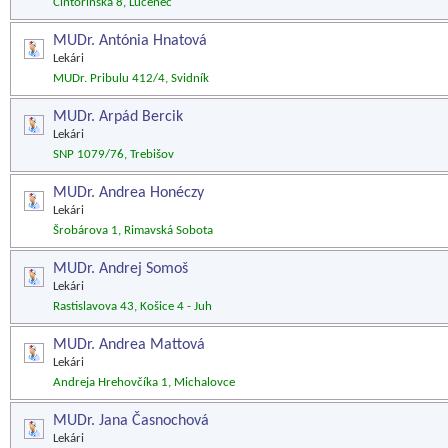
Cintorínska 8, Lučenec
MUDr. Antónia Hnatová
Lekári
MUDr. Pribulu 412/4, Svidník
MUDr. Arpád Bercik
Lekári
SNP 1079/76, Trebišov
MUDr. Andrea Honéczy
Lekári
Šrobárova 1, Rimavská Sobota
MUDr. Andrej Somoš
Lekári
Rastislavova 43, Košice 4 - Juh
MUDr. Andrea Mattová
Lekári
Andreja Hrehovčíka 1, Michalovce
MUDr. Jana Časnochová
Lekári