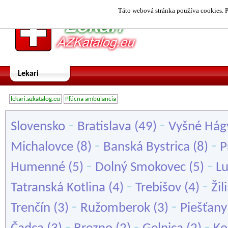
Táto webová stránka používa cookies. P
Lekari
lekari.azkatalog.eu
Pľúcna ambulancia
-
-
Slovensko
Bratislava
(49)
Vyšné Hág
-
-
Michalovce
(8)
Banská Bystrica
(8)
P
-
-
Humenné
(5)
Dolný Smokovec
(5)
L
-
-
Tatranská Kotlina
(4)
Trebišov
(4)
Žil
-
-
Trenčín
(3)
Ružomberok
(3)
Piešťany
-
-
-