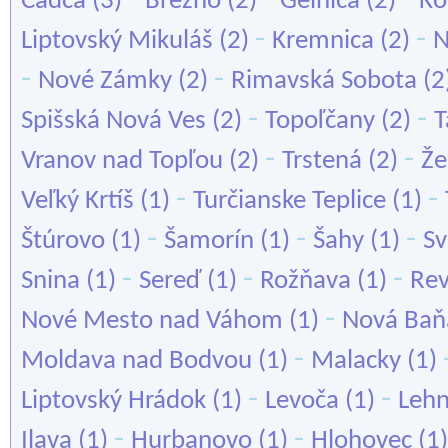
Čadca
(3)
Brezno
(2)
Gelnica
(2)
Ko
-
-
Liptovský Mikuláš
(2)
Kremnica
(2)
N
-
-
Nové Zámky
(2)
Rimavská Sobota
(2
-
-
Spišská Nová Ves
(2)
Topoľčany
(2)
T
-
-
Vranov nad Topľou
(2)
Trstená
(2)
Že
-
-
Veľký Krtíš
(1)
Turčianske Teplice
(1)
-
-
-
Štúrovo
(1)
Šamorín
(1)
Šahy
(1)
Sv
-
-
-
Snina
(1)
Sereď
(1)
Rožňava
(1)
Re
-
Nové Mesto nad Váhom
(1)
Nová Baň
-
Moldava nad Bodvou
(1)
Malacky
(1)
-
-
Liptovský Hrádok
(1)
Levoča
(1)
Lehn
-
-
Ilava
(1)
Hurbanovo
(1)
Hlohovec
(1