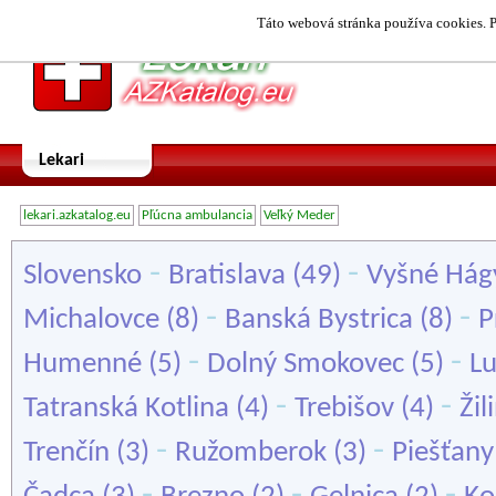
Táto webová stránka používa cookies. P
Lekari
lekari.azkatalog.eu
Pľúcna ambulancia
Veľký Meder
-
-
Slovensko
Bratislava
(49)
Vyšné Hág
-
-
Michalovce
(8)
Banská Bystrica
(8)
P
-
-
Humenné
(5)
Dolný Smokovec
(5)
L
-
-
Tatranská Kotlina
(4)
Trebišov
(4)
Žil
-
-
Trenčín
(3)
Ružomberok
(3)
Piešťany
-
-
-