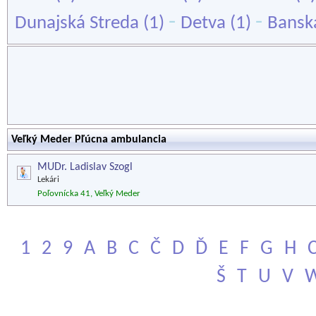
-
-
Dunajská Streda
(1)
Detva
(1)
Banská
Veľký Meder Pľúcna ambulancia
MUDr. Ladislav Szogl
Lekári
Poľovnícka 41, Veľký Meder
1
2
9
A
B
C
Č
D
Ď
E
F
G
H
Š
T
U
V