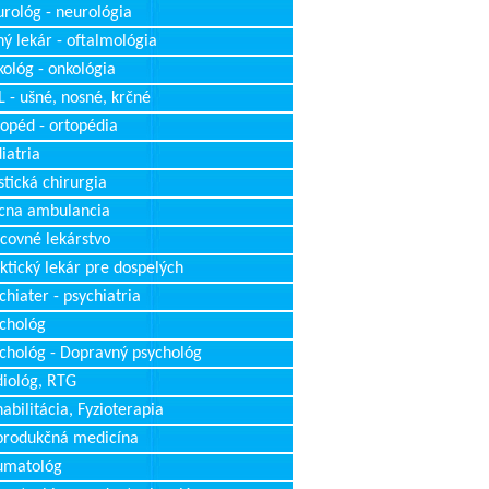
rológ - neurológia
ý lekár - oftalmológia
ológ - onkológia
 - ušné, nosné, krčné
opéd - ortopédia
iatria
stická chirurgia
cna ambulancia
covné lekárstvo
ktický lekár pre dospelých
chiater - psychiatria
chológ
chológ - Dopravný psychológ
iológ, RTG
abilitácia, Fyzioterapia
produkčná medicína
umatológ