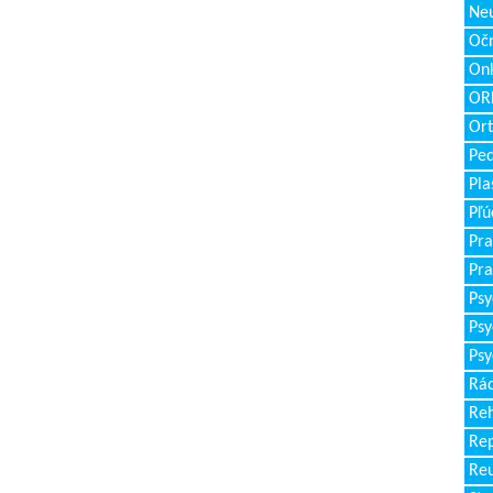
Neu
Očn
Onk
ORL
Ort
Ped
Pla
Pľú
Pra
Pra
Psy
Psy
Psy
Rád
Reh
Re
Re