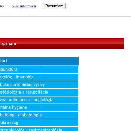
ies.
Viac informácií
vateľ
 záznam
kári
upunktúra
rgológ - imunológ
ulancia klinickej výživy
stéziológia a resuscitácia
vna ambulancia - angiológia
tálna hygiena
betológ - diabetológia
okrinológ
troenterológ - gastroenterológia