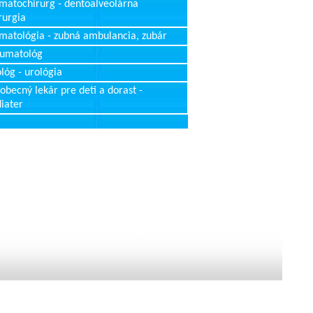
matochirurg - dentoalveolárna
rurgia
matológia - zubná ambulancia, zubár
aumatológ
lóg - urológia
obecný lekár pre deti a dorast -
iater