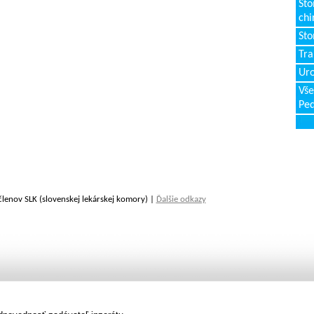
Sto
chi
Sto
Tr
Uro
Vše
Ped
členov SLK (slovenskej lekárskej komory) |
Ďalšie odkazy