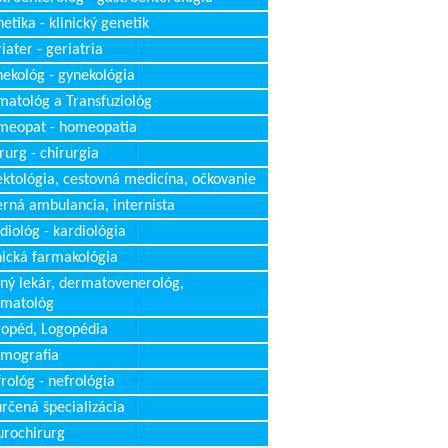
etika - klinický genetik
iater - geriatria
ekológ - gynekológia
atológ a Transfuziológ
meopat - homeopatia
rurg - chirurgia
ektológia, cestovná medicína, očkovanie
erná ambulancia, internista
diológ - kardiológia
nická farmakológia
ný lekár, dermatovenerológ,
rmatológ
opéd, Logopédia
mografia
rológ - nefrológia
rčená špecializácia
rochirurg