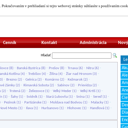
 Pokračovaním v prehliadaní si tejto webovej stránky súhlasíte s používaním cook
Neprihlásený uží
Cenník
Kontakt
Administrácia
Nový
Hľadať
Le
-
-
-
-
-
Ak
lovce
(8)
Banská Bystrica
(8)
Prešov
(8)
Trnava
(6)
Nitra
(6)
-
-
-
-
ranská Kotlina
(4)
Trebišov
(4)
Žilina
(4)
Žiar nad Hronom
(3)
Ale
-
-
-
-
-
3)
Brezno
(2)
Gelnica
(2)
Komárno
(2)
Kežmarok
(2)
Amb
-
-
-
-
ové Zámky
(2)
Rimavská Sobota
(2)
Sabinov
(2)
Prievidza
(2)
Ane
-
-
-
-
-
u
(2)
Trstená
(2)
Želiezovce
(1)
Veľký Meder
(1)
Veľký Krtíš
(1)
-
-
-
-
-
-
ín
(1)
Šahy
(1)
Svidník
(1)
Stará Ľubovňa
(1)
Snina
(1)
Sereď
(1)
Cie
-
-
-
-
-
)
Pezinok
(1)
Partizánske
(1)
Moldava nad Bodvou
(1)
Malacky
(1)
Den
-
-
-
-
-
 Nové Mesto
(1)
Ilava
(1)
Hurbanovo
(1)
Hlohovec
(1)
Handlová
(1)
Dia
End
Gas