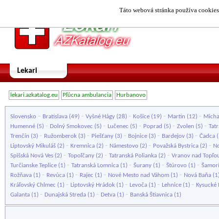
Táto webová stránka používa cookies.
Lekari
lekari.azkatalog.eu
Pľúcna ambulancia
Hurbanovo
-
-
-
-
-
Slovensko
Bratislava
(49)
Vyšné Hágy
(28)
Košice
(19)
Martin
(12)
Micha
-
-
-
-
-
Humenné
(5)
Dolný Smokovec
(5)
Lučenec
(5)
Poprad
(5)
Zvolen
(5)
Tat
-
-
-
-
-
Trenčín
(3)
Ružomberok
(3)
Piešťany
(3)
Bojnice
(3)
Bardejov
(3)
Čadca
(
-
-
-
-
Liptovský Mikuláš
(2)
Kremnica
(2)
Námestovo
(2)
Považská Bystrica
(2)
N
-
-
-
Spišská Nová Ves
(2)
Topoľčany
(2)
Tatranská Polianka
(2)
Vranov nad Topľo
-
-
-
-
Turčianske Teplice
(1)
Tatranská Lomnica
(1)
Šurany
(1)
Štúrovo
(1)
Šamor
-
-
-
-
Rožňava
(1)
Revúca
(1)
Rajec
(1)
Nové Mesto nad Váhom
(1)
Nová Baňa
(1
-
-
-
-
Kráľovský Chlmec
(1)
Liptovský Hrádok
(1)
Levoča
(1)
Lehnice
(1)
Kysucké
-
-
-
Galanta
(1)
Dunajská Streda
(1)
Detva
(1)
Banská Štiavnica
(1)