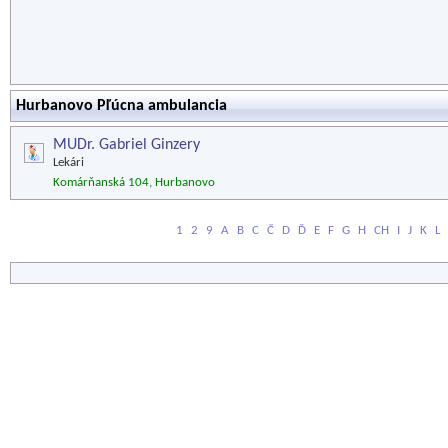
Hurbanovo Pľúcna ambulancia
MUDr. Gabriel Ginzery
Lekári
Komárňanská 104, Hurbanovo
1
2
9
A
B
C
Č
D
Ď
E
F
G
H
CH
I
J
K
L