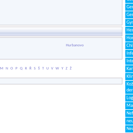
Gen
Ger
Gyn
Hem
Ho
Hurbanovo
Chi
Inf
Int
M
N
O
P
Q
R
Ř
S
Š
T
U
V
W
Y
Z
Ž
Kar
Kli
Kož
de
Log
Ma
Nef
neu
Neu