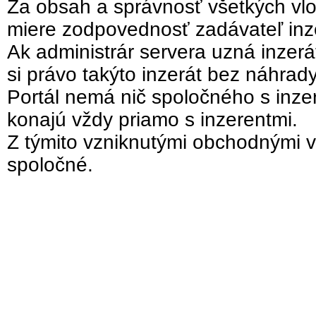
Za obsah a správnosť všetkých vlo
miere zodpovednosť zadávateľ inz
Ak administrár servera uzná inzer
si právo takýto inzerát bez náhrad
Portál nemá nič spoločného s inzer
konajú vždy priamo s inzerentmi.
Z týmito vzniknutými obchodnými v
spoločné.