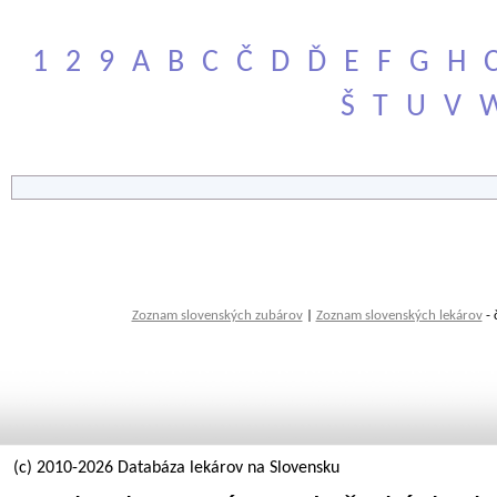
1
2
9
A
B
C
Č
D
Ď
E
F
G
H
Š
T
U
V
Zoznam slovenských zubárov
|
Zoznam slovenských lekárov
- 
(c) 2010-2026 Databáza lekárov na Slovensku