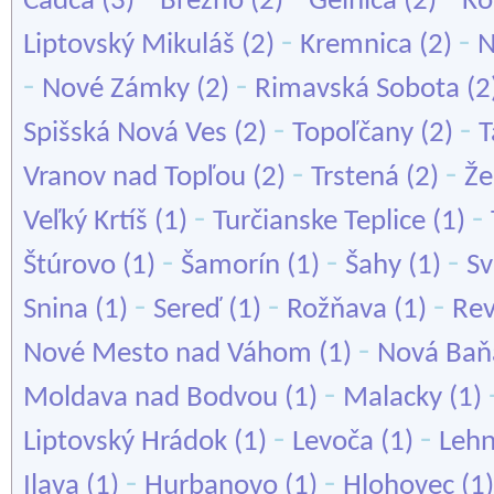
Čadca
(3)
Brezno
(2)
Gelnica
(2)
Ko
-
-
Liptovský Mikuláš
(2)
Kremnica
(2)
N
-
-
Nové Zámky
(2)
Rimavská Sobota
(2
-
-
Spišská Nová Ves
(2)
Topoľčany
(2)
T
-
-
Vranov nad Topľou
(2)
Trstená
(2)
Že
-
-
Veľký Krtíš
(1)
Turčianske Teplice
(1)
-
-
-
Štúrovo
(1)
Šamorín
(1)
Šahy
(1)
Sv
-
-
-
Snina
(1)
Sereď
(1)
Rožňava
(1)
Re
-
Nové Mesto nad Váhom
(1)
Nová Baň
-
Moldava nad Bodvou
(1)
Malacky
(1)
-
-
Liptovský Hrádok
(1)
Levoča
(1)
Lehn
-
-
Ilava
(1)
Hurbanovo
(1)
Hlohovec
(1