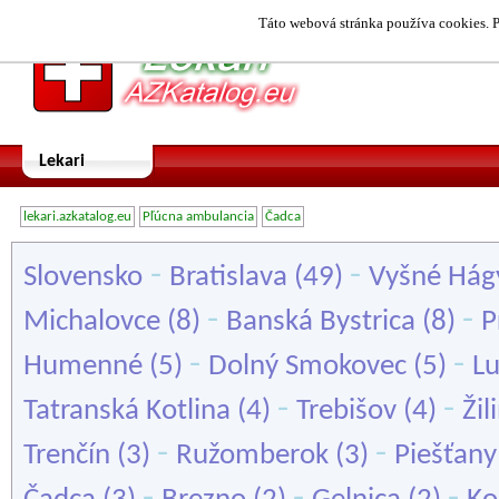
Táto webová stránka používa cookies. P
Lekari
lekari.azkatalog.eu
Pľúcna ambulancia
Čadca
-
-
Slovensko
Bratislava
(49)
Vyšné Hág
-
-
Michalovce
(8)
Banská Bystrica
(8)
P
-
-
Humenné
(5)
Dolný Smokovec
(5)
L
-
-
Tatranská Kotlina
(4)
Trebišov
(4)
Žil
-
-
Trenčín
(3)
Ružomberok
(3)
Piešťany
-
-
-