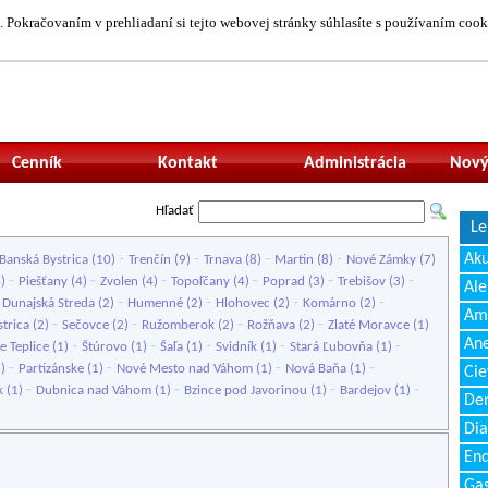
 Pokračovaním v prehliadaní si tejto webovej stránky súhlasíte s používaním cook
Neprihlásený uží
Cenník
Kontakt
Administrácia
Nový
Hľadať
Le
-
-
-
-
Ak
Banská Bystrica
(10)
Trenčín
(9)
Trnava
(8)
Martin
(8)
Nové Zámky
(7)
-
-
-
-
-
-
4)
Piešťany
(4)
Zvolen
(4)
Topoľčany
(4)
Poprad
(3)
Trebišov
(3)
Ale
-
-
-
-
-
Dunajská Streda
(2)
Humenné
(2)
Hlohovec
(2)
Komárno
(2)
Amb
-
-
-
-
trica
(2)
Sečovce
(2)
Ružomberok
(2)
Rožňava
(2)
Zlaté Moravce
(1)
Ane
-
-
-
-
-
e Teplice
(1)
Štúrovo
(1)
Šaľa
(1)
Svidník
(1)
Stará Ľubovňa
(1)
-
-
-
-
1)
Partizánske
(1)
Nové Mesto nad Váhom
(1)
Nová Baňa
(1)
Cie
-
-
-
-
k
(1)
Dubnica nad Váhom
(1)
Bzince pod Javorinou
(1)
Bardejov
(1)
Den
Dia
End
Gas