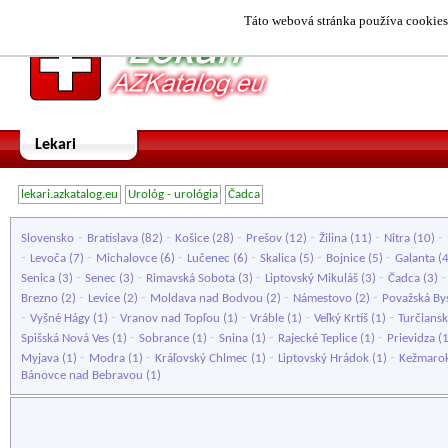
Táto webová stránka používa cookies.
Lekari
lekari.azkatalog.eu
Urológ - urológia
Čadca
-
-
-
-
-
-
Slovensko
Bratislava
(82)
Košice
(28)
Prešov
(12)
Žilina
(11)
Nitra
(10)
-
-
-
-
-
-
Levoča
(7)
Michalovce
(6)
Lučenec
(6)
Skalica
(5)
Bojnice
(5)
Galanta
(
-
-
-
-
Senica
(3)
Senec
(3)
Rimavská Sobota
(3)
Liptovský Mikuláš
(3)
Čadca
(3)
-
-
-
-
Brezno
(2)
Levice
(2)
Moldava nad Bodvou
(2)
Námestovo
(2)
Považská Bys
-
-
-
-
-
Vyšné Hágy
(1)
Vranov nad Topľou
(1)
Vráble
(1)
Veľký Krtíš
(1)
Turčiansk
-
-
-
-
Spišská Nová Ves
(1)
Sobrance
(1)
Snina
(1)
Rajecké Teplice
(1)
Prievidza
(
-
-
-
-
Myjava
(1)
Modra
(1)
Kráľovský Chlmec
(1)
Liptovský Hrádok
(1)
Kežmaro
Bánovce nad Bebravou
(1)