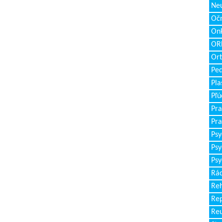
Neu
Očn
Onk
ORL
Ort
Ped
Pla
Pľú
Pra
Pra
Psy
Psy
Psy
Rád
Reh
Re
Re