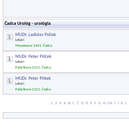
Čadca Urológ - urológia
MUDr. Ladislav Poliak
Lekári
Moyzesova 1441, Čadca
MUDr. Peter Pišček
Lekári
Palárikova 2311, Čadca
MUDr. Peter Pištek
Lekári
Palárikova 2311, Čadca
1
2
9
A
B
C
Č
D
Ď
E
F
G
H
CH
I
J
K
L