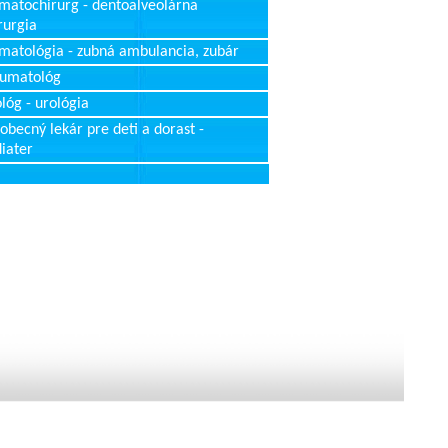
matochirurg - dentoalveolárna
rurgia
matológia - zubná ambulancia, zubár
aumatológ
lóg - urológia
obecný lekár pre deti a dorast -
iater