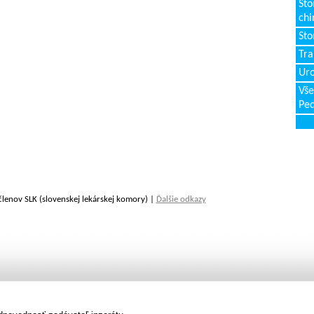
Sto
chi
Sto
Tr
Uro
Vše
Ped
členov SLK (slovenskej lekárskej komory) |
Ďalšie odkazy