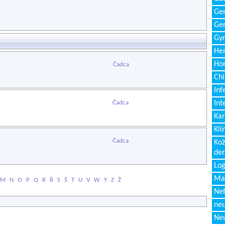
Gen
Ger
Gyn
Hem
Ho
Čadca
Chi
Inf
Čadca
Int
Kar
Kli
Čadca
Kož
de
Log
Ma
M
N
O
P
Q
R
Ř
S
Š
T
U
V
W
Y
Z
Ž
Nef
neu
Neu