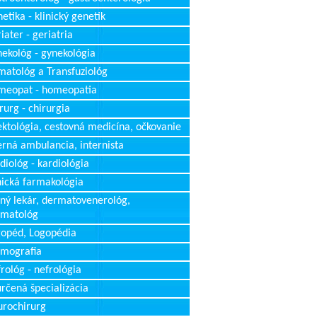
etika - klinický genetik
iater - geriatria
ekológ - gynekológia
atológ a Transfuziológ
meopat - homeopatia
rurg - chirurgia
ektológia, cestovná medicína, očkovanie
erná ambulancia, internista
diológ - kardiológia
nická farmakológia
ný lekár, dermatovenerológ,
rmatológ
opéd, Logopédia
mografia
rológ - nefrológia
rčená špecializácia
rochirurg