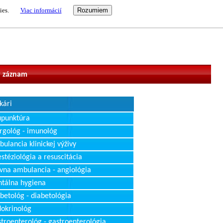
ies.
Viac informácií
vateľ
 záznam
kári
upunktúra
rgológ - imunológ
ulancia klinickej výživy
stéziológia a resuscitácia
vna ambulancia - angiológia
tálna hygiena
betológ - diabetológia
okrinológ
troenterológ - gastroenterológia