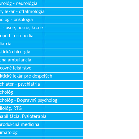
rológ - neurológia
ý lekár - oftalmológia
ológ - onkológia
 - ušné, nosné, krčné
opéd - ortopédia
iatria
stická chirurgia
cna ambulancia
covné lekárstvo
ktický lekár pre dospelých
chiater - psychiatria
chológ
chológ - Dopravný psychológ
iológ, RTG
abilitácia, Fyzioterapia
produkčná medicína
umatológ