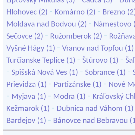
Liptovský Mikuláš
(3)
Čadca
(3)
Duna
-
-
Hlohovec
(2)
Komárno
(2)
Brezno
(2
-
Moldava nad Bodvou
(2)
Námestovo
-
-
Sečovce
(2)
Ružomberok
(2)
Rožňav
-
Vyšné Hágy
(1)
Vranov nad Topľou
(1
-
-
Turčianske Teplice
(1)
Štúrovo
(1)
Ša
-
-
-
Spišská Nová Ves
(1)
Sobrance
(1)
-
-
Prievidza
(1)
Partizánske
(1)
Nové M
-
-
-
Myjava
(1)
Modra
(1)
Kráľovský C
-
Kežmarok
(1)
Dubnica nad Váhom
(1
-
Bardejov
(1)
Bánovce nad Bebravou
(1