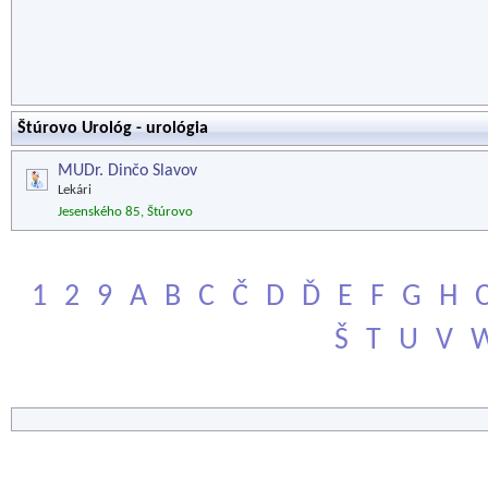
Štúrovo Urológ - urológia
MUDr. Dinčo Slavov
Lekári
Jesenského 85, Štúrovo
1
2
9
A
B
C
Č
D
Ď
E
F
G
H
Š
T
U
V