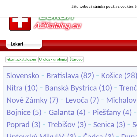
Táto webová stránka používa cookies. P
Lekari
lekari.azkatalog.eu
Urológ - urológia
Štúrovo
-
-
Slovensko
Bratislava
(82)
Košice
(28
-
-
Nitra
(10)
Banská Bystrica
(10)
Trenč
-
-
Nové Zámky
(7)
Levoča
(7)
Michalov
-
-
Bojnice
(5)
Galanta
(4)
Piešťany
(4)
-
-
-
Poprad
(3)
Trebišov
(3)
Senica
(3)
S
-
-