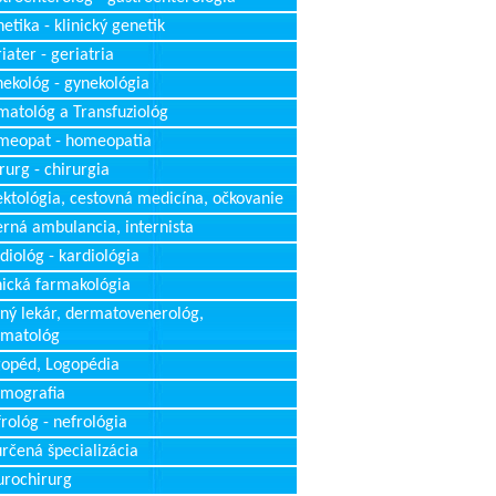
etika - klinický genetik
iater - geriatria
ekológ - gynekológia
atológ a Transfuziológ
meopat - homeopatia
rurg - chirurgia
ektológia, cestovná medicína, očkovanie
erná ambulancia, internista
diológ - kardiológia
nická farmakológia
ný lekár, dermatovenerológ,
rmatológ
opéd, Logopédia
mografia
rológ - nefrológia
rčená špecializácia
rochirurg