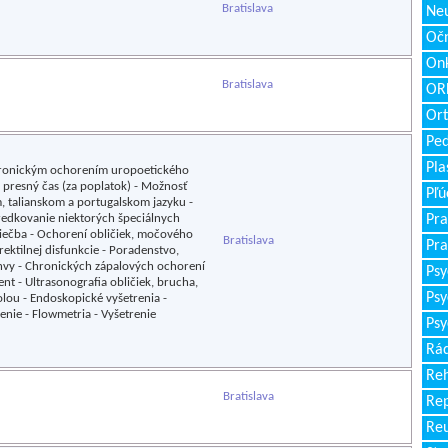
Bratislava
Neu
Očn
Onk
Bratislava
ORL
Ort
Ped
Pla
chronickým ochorením uropoetického
 presný čas (za poplatok) - Možnosť
Pľú
 talianskom a portugalskom jazyku -
edkovanie niektorých špeciálnych
Pra
iečba - Ochorení obličiek, močového
Bratislava
Pra
ektilnej disfunkcie - Poradenstvo,
panvy - Chronických zápalových ochorení
Psy
t - Ultrasonografia obličiek, brucha,
Psy
olou - Endoskopické vyšetrenia -
nie - Flowmetria - Vyšetrenie
Psy
Rád
Reh
Bratislava
Re
Re