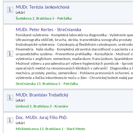
MUDr. Terézia Jankovichová
Lekári
Šustekova 2, Bratislava 5 - Petržalka
MUDr. Peter Kertes - Strečnianska
Ponúkané vyšetrenia - Kompletná laboratórna diagnostika - Vyšetrenie s
Ultrasonografia obličiek, brucha, skróta, transrektálna sonografia prostaty
Endoskopické vyšetrenia - Cytoskopia aj flexibilným cytoskopom, uretrosk
Flowmetria Naše služby - Kompletná zdravotná starostlivosť o pacienta 
uropoetického systému - Preventívne prehliadky - Konzultácie - Možnosť o
vyšetrenia v anglickom, nemeckom, maďarskom, francúzskom, španielskom,
Možnosť výberu a poradenstva pri výbere hygienických pomôcok - Sprostr
operačných metód na renomovaných klinikách v zahraničí Diagnostika a l
mechúra, prostaty, penisu, semenníkov - Pohlavne prenosných ochorení, er
vyšetrenie a liečba inkontinencie moču u žien - Chronickej bolesti malej 
Strečnianska 13, Bratislava 5 - Petržalka
MUDr. Branislav Trebatický
Lekári
Limbová 5, Bratislava 3 - Kramáre
Doc. MUDr. Juraj Fillo PhD.
Lekári
Mickiewiczova 13, Bratislava 1 - Staré Mesto