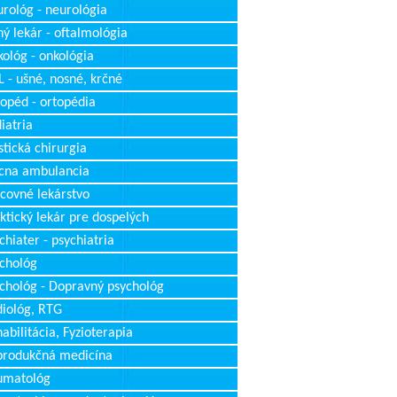
rológ - neurológia
ý lekár - oftalmológia
ológ - onkológia
 - ušné, nosné, krčné
opéd - ortopédia
iatria
stická chirurgia
cna ambulancia
covné lekárstvo
ktický lekár pre dospelých
chiater - psychiatria
chológ
chológ - Dopravný psychológ
iológ, RTG
abilitácia, Fyzioterapia
produkčná medicína
umatológ