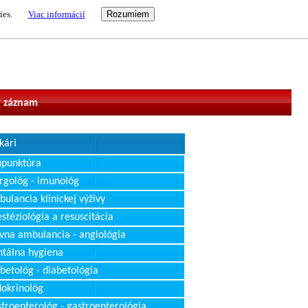
ies.
Viac informácií
vateľ
 záznam
kári
upunktúra
rgológ - imunológ
ulancia klinickej výživy
stéziológia a resuscitácia
vna ambulancia - angiológia
tálna hygiena
betológ - diabetológia
okrinológ
troenterológ - gastroenterológia