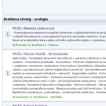
Bratislava Urológ - urológia
MUDr. Nikoleta Lédererová
- Poskytujeme komplexné urologické vyšetrenie s nadštandardným prístro
v oblasti inkontinencie a neurogenných porúch močového mechúra - K pr
lístok od praktického lekára alebo od iného odborného lekára, s výnimkou
Ružinovská 10, Bratislava 2 - Ružinov
MUDr. Marián Hladík - Strečnianska
Naše služby - Kompletná zdravotná starostlivosť o pacienta s akútnym a 
systému - Preventívne prehliadky - Konzultácie - Možnosť objednania sa na
v anglickom, nemeckom, maďarskom, francúzskom, španielskom, taliansko
výberu a poradenstva pri výbere hygienických pomôcok - Sprostredkovani
metód na renomovaných klinikách v zahraničí Diagnostika a liečba - Och
prostaty, penisu, semenníkov - Pohlavne prenosných ochorení, erektilnej d
a liečba inkontinencie moču u žien - Chronickej bolesti malej panvy - C
vyšetrenia - Kompletná laboratórna diagnostika - Močový sediment - Ultraso
transrektálna sonografia prostaty - Biopsia prostaty pod USG kontrolou - E
flexibilným cytoskopom, uretroskopia - Urodynamické vyšetrenie - Flowme
Strečnianska 13, Bratislava 5 - Petržalka