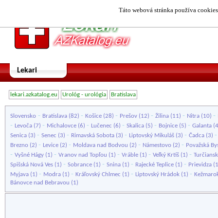
Táto webová stránka používa cookies.
Lekari
lekari.azkatalog.eu
Urológ - urológia
Bratislava
-
-
-
-
-
-
Slovensko
Bratislava
(82)
Košice
(28)
Prešov
(12)
Žilina
(11)
Nitra
(10)
-
-
-
-
-
-
Levoča
(7)
Michalovce
(6)
Lučenec
(6)
Skalica
(5)
Bojnice
(5)
Galanta
(
-
-
-
-
Senica
(3)
Senec
(3)
Rimavská Sobota
(3)
Liptovský Mikuláš
(3)
Čadca
(3)
-
-
-
-
Brezno
(2)
Levice
(2)
Moldava nad Bodvou
(2)
Námestovo
(2)
Považská Bys
-
-
-
-
-
Vyšné Hágy
(1)
Vranov nad Topľou
(1)
Vráble
(1)
Veľký Krtíš
(1)
Turčiansk
-
-
-
-
Spišská Nová Ves
(1)
Sobrance
(1)
Snina
(1)
Rajecké Teplice
(1)
Prievidza
(
-
-
-
-
Myjava
(1)
Modra
(1)
Kráľovský Chlmec
(1)
Liptovský Hrádok
(1)
Kežmaro
Bánovce nad Bebravou
(1)