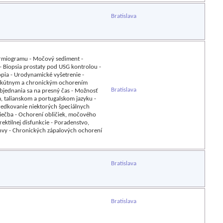
Bratislava
permiogramu - Močový sediment -
 - Biopsia prostaty pod USG kontrolou -
opia - Urodynamické vyšetrenie -
s akútnym a chronickým ochorením
Bratislava
bjednania sa na presný čas - Možnosť
 talianskom a portugalskom jazyku -
edkovanie niektorých špeciálnych
iečba - Ochorení obličiek, močového
ektilnej disfunkcie - Poradenstvo,
panvy - Chronických zápalových ochorení
Bratislava
Bratislava