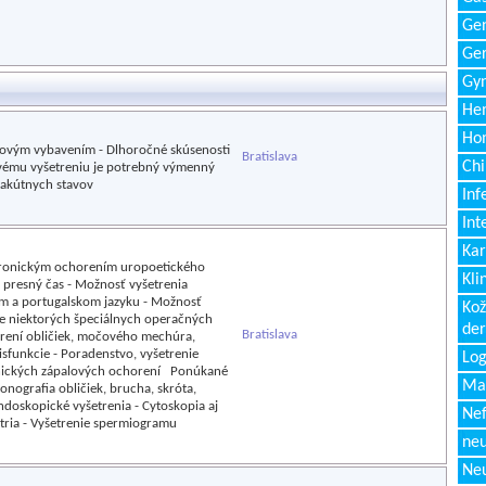
Gen
Ger
Gyn
Hem
Ho
jovým vybavením - Dlhoročné skúsenosti
Bratislava
Chi
vému vyšetreniu je potrebný výmenný
 akútnych stavov
Inf
Int
Kar
chronickým ochorením uropoetického
Kli
 presný čas - Možnosť vyšetrenia
m a portugalskom jazyku - Možnosť
Kož
e niektorých špeciálnych operačných
de
Bratislava
orení obličiek, močového mechúra,
isfunkcie - Poradenstvo, vyšetrenie
Log
hronických zápalových ochorení Ponúkané
Ma
nografia obličiek, brucha, skróta,
ndoskopické vyšetrenia - Cytoskopia aj
Nef
tria - Vyšetrenie spermiogramu
neu
Neu