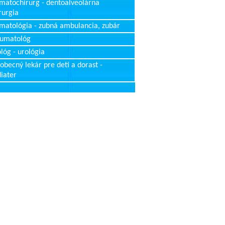
matochirurg - dentoalveolárna
rurgia
matológia - zubná ambulancia, zubár
aumatológ
lóg - urológia
obecný lekár pre deti a dorast -
iater