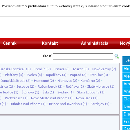
 Pokračovaním v prehliadaní si tejto webovej stránky súhlasíte s používaním cook
Neprihlásený uží
Cenník
Kontakt
Administrácia
Nový
Hľadať
Le
-
-
-
-
Ak
Banská Bystrica
(10)
Trenčín
(9)
Trnava
(8)
Martin
(8)
Nové Zámky
(7)
-
-
-
-
-
-
4)
Piešťany
(4)
Zvolen
(4)
Topoľčany
(4)
Poprad
(3)
Trebišov
(3)
Ale
-
-
-
-
-
Dunajská Streda
(2)
Humenné
(2)
Hlohovec
(2)
Komárno
(2)
Amb
-
-
-
-
trica
(2)
Sečovce
(2)
Ružomberok
(2)
Rožňava
(2)
Zlaté Moravce
(1)
Ane
-
-
-
-
-
e Teplice
(1)
Štúrovo
(1)
Šaľa
(1)
Svidník
(1)
Stará Ľubovňa
(1)
-
-
-
-
1)
Partizánske
(1)
Nové Mesto nad Váhom
(1)
Nová Baňa
(1)
Cie
-
-
-
-
k
(1)
Dubnica nad Váhom
(1)
Bzince pod Javorinou
(1)
Bardejov
(1)
Den
Dia
End
Gas