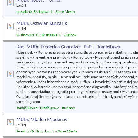
MUDr. Robert Fröhlich
Lekári
nezadané, Bratislava 1 - Staré Mesto
MUDr. Oktavian Kuchárik
Lekári
Ružinovská 10, Bratislava 2 - Ružinov
Doc. MUDr. Frederico Goncalves, PhD. - Tomášikova
Naše služby - Kompletná zdravotná starostlivosť o pacienta s akútnym a 
systému - Preventívne prehliadky - Konzultácie - Možnosť objednania sa na
vyšetrenia v anglickom, nemeckom, maďarskom, francúzskom, španielskom,
Možnosť výberu a poradenstva pri výbere hygienických pomôcok - Sprostr
operačných metód na renomovaných klinikách v zahraničí Diagnostika a l
mechúra, prostaty, penisu, semenníkov - Pohlavne prenosných ochorení, er
vyšetrenie a liečba inkontinencie moču u žien - Chronickej bolesti malej 
Ponúkané vyšetrenia - Kompletná laboratórna diagnostika - Močový sedimen
skróta, transrektálna sonografia prostaty - Biopsia prostaty pod USG kontr
Cytoskopia aj flexibilným cytoskopom, uretroskopia - Urodynamické vyšetre
spermiogramu
Tomášikova 9, Bratislava 2 - Ružinov
MUDr. Mladen Mladenov
Lekári
Tehelná 26, Bratislava 3 - Nové Mesto