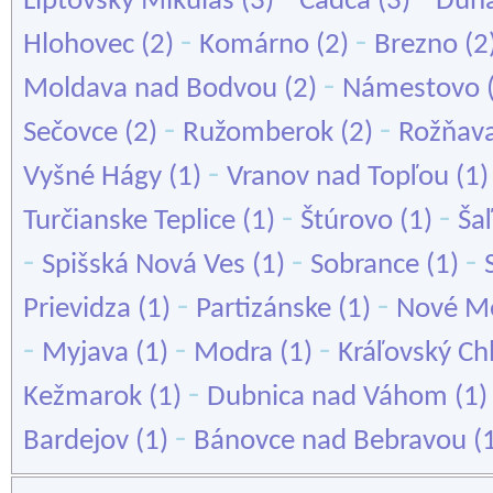
Liptovský Mikuláš
(3)
Čadca
(3)
Duna
-
-
Hlohovec
(2)
Komárno
(2)
Brezno
(2
-
Moldava nad Bodvou
(2)
Námestovo
-
-
Sečovce
(2)
Ružomberok
(2)
Rožňav
-
Vyšné Hágy
(1)
Vranov nad Topľou
(1
-
-
Turčianske Teplice
(1)
Štúrovo
(1)
Ša
-
-
-
Spišská Nová Ves
(1)
Sobrance
(1)
-
-
Prievidza
(1)
Partizánske
(1)
Nové M
-
-
-
Myjava
(1)
Modra
(1)
Kráľovský C
-
Kežmarok
(1)
Dubnica nad Váhom
(1
-
Bardejov
(1)
Bánovce nad Bebravou
(1