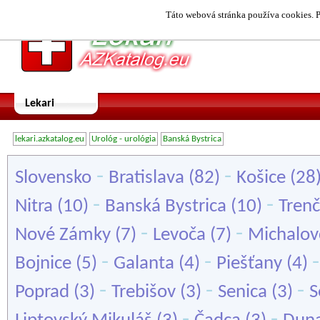
Táto webová stránka používa cookies. P
Lekari
lekari.azkatalog.eu
Urológ - urológia
Banská Bystrica
-
-
Slovensko
Bratislava
(82)
Košice
(28
-
-
Nitra
(10)
Banská Bystrica
(10)
Trenč
-
-
Nové Zámky
(7)
Levoča
(7)
Michalov
-
-
Bojnice
(5)
Galanta
(4)
Piešťany
(4)
-
-
-
Poprad
(3)
Trebišov
(3)
Senica
(3)
S
-
-