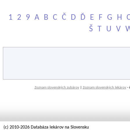
1
2
9
A
B
C
Č
D
Ď
E
F
G
H
Š
T
U
V
Zoznam slovenských zubárov
|
Zoznam slovenských lekárov
- 
(c) 2010-2026 Databáza lekárov na Slovensku