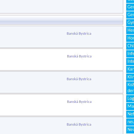
Gen
Ger
Gyn
Hem
Banská Bystrica
Ho
Chi
Inf
Banská Bystrica
Int
Kar
Kli
Banská Bystrica
Kož
de
Log
Banská Bystrica
Ma
Nef
neu
Banská Bystrica
Neu