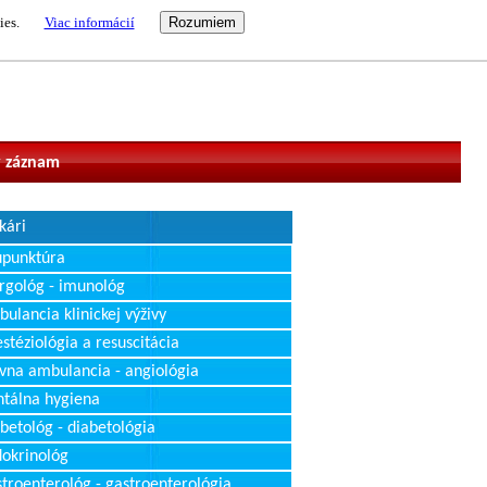
ies.
Viac informácií
vateľ
 záznam
kári
upunktúra
rgológ - imunológ
ulancia klinickej výživy
stéziológia a resuscitácia
vna ambulancia - angiológia
tálna hygiena
betológ - diabetológia
okrinológ
troenterológ - gastroenterológia