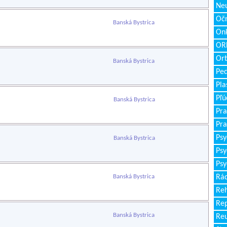
Neu
Očn
Banská Bystrica
Onk
ORL
Ort
Banská Bystrica
Ped
Pla
Pľú
Banská Bystrica
Pra
Pra
Psy
Banská Bystrica
Psy
Psy
Banská Bystrica
Rád
Reh
Re
Banská Bystrica
Re