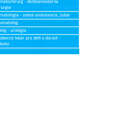
matochirurg - dentoalveolárna
rurgia
matológia - zubná ambulancia, zubár
aumatológ
lóg - urológia
obecný lekár pre deti a dorast -
iater