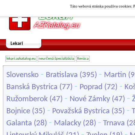
Táto webová stránka používa cookies. P
Lekari
lekari.azkatalog.eu
neurčená špecializácia
Revúca
-
-
Slovensko
Bratislava
(395)
Martin
(9
-
-
Banská Bystrica
(77)
Poprad
(72)
Koš
-
-
Ružomberok
(47)
Nové Zámky
(47)
Ž
-
-
Bojnice
(35)
Považská Bystrica
(35)
-
-
Galanta
(28)
Malacky
(28)
Trnava
(2
-
-