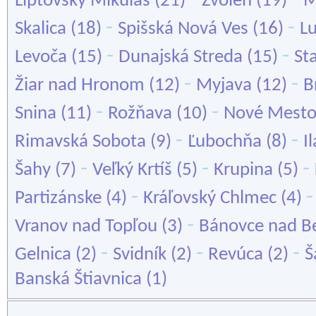
Liptovský Mikuláš
(21)
Zvolen
(19)
M
-
-
Skalica
(18)
Spišská Nová Ves
(16)
L
-
-
Levoča
(15)
Dunajská Streda
(15)
St
-
-
Žiar nad Hronom
(12)
Myjava
(12)
B
-
-
Snina
(11)
Rožňava
(10)
Nové Mesto
-
-
Rimavská Sobota
(9)
Ľubochňa
(8)
I
-
-
-
Šahy
(7)
Veľký Krtíš
(5)
Krupina
(5)
-
Partizánske
(4)
Kráľovský Chlmec
(4)
-
Vranov nad Topľou
(3)
Bánovce nad B
-
-
-
Gelnica
(2)
Svidník
(2)
Revúca
(2)
Š
Banská Štiavnica
(1)