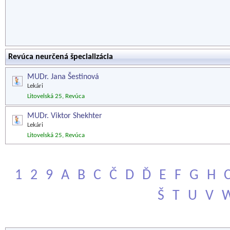
Revúca neurčená špecializácia
MUDr. Jana Šestinová
Lekári
Litovelská 25, Revúca
MUDr. Viktor Shekhter
Lekári
Litovelská 25, Revúca
1
2
9
A
B
C
Č
D
Ď
E
F
G
H
Š
T
U
V