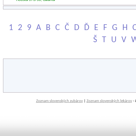
1
2
9
A
B
C
Č
D
Ď
E
F
G
H
Š
T
U
V
Zoznam slovenských zubárov
|
Zoznam slovenských lekárov
- 