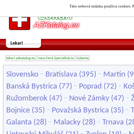
Táto webová stránka používa cookies. P
Lekari
lekari.azkatalog.eu
neurčená špecializácia
Galanta
-
-
Slovensko
Bratislava
(395)
Martin
(9
-
-
Banská Bystrica
(77)
Poprad
(72)
Koš
-
-
Ružomberok
(47)
Nové Zámky
(47)
Ž
-
-
Bojnice
(35)
Považská Bystrica
(35)
-
-
Galanta
(28)
Malacky
(28)
Trnava
(2
-
-