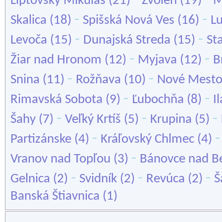
Liptovský Mikuláš
(21)
Zvolen
(19)
M
-
-
Skalica
(18)
Spišská Nová Ves
(16)
L
-
-
Levoča
(15)
Dunajská Streda
(15)
St
-
-
Žiar nad Hronom
(12)
Myjava
(12)
B
-
-
Snina
(11)
Rožňava
(10)
Nové Mesto
-
-
Rimavská Sobota
(9)
Ľubochňa
(8)
I
-
-
-
Šahy
(7)
Veľký Krtíš
(5)
Krupina
(5)
-
Partizánske
(4)
Kráľovský Chlmec
(4)
-
Vranov nad Topľou
(3)
Bánovce nad B
-
-
-
Gelnica
(2)
Svidník
(2)
Revúca
(2)
Š
Banská Štiavnica
(1)