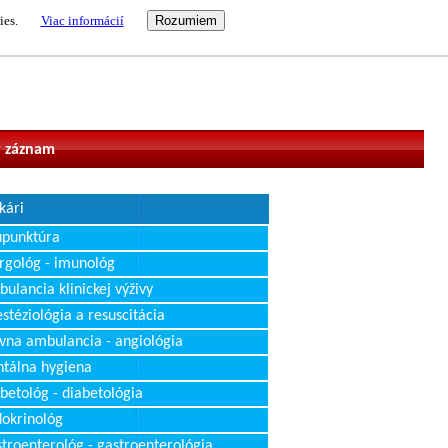
ies.
Viac informácií
vateľ
 záznam
kári
upunktúra
rgológ - imunológ
ulancia klinickej výživy
stéziológia a resuscitácia
vna ambulancia - angiológia
tálna hygiena
betológ - diabetológia
okrinológ
troenterológ - gastroenterológia