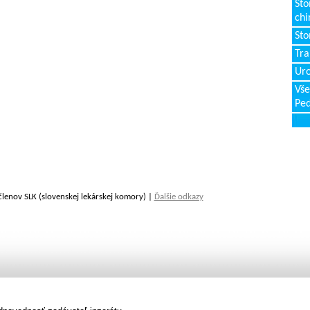
Sto
chi
Sto
Tr
Uro
Vše
Ped
členov SLK (slovenskej lekárskej komory) |
Ďalšie odkazy