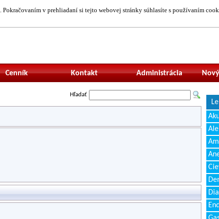
 Pokračovaním v prehliadaní si tejto webovej stránky súhlasíte s používaním cook
Neprihlásený uží
Cenník
Kontakt
Administrácia
Nový
Hľadať
Le
Ak
Ale
Amb
Ane
Cie
Den
Dia
End
Gas