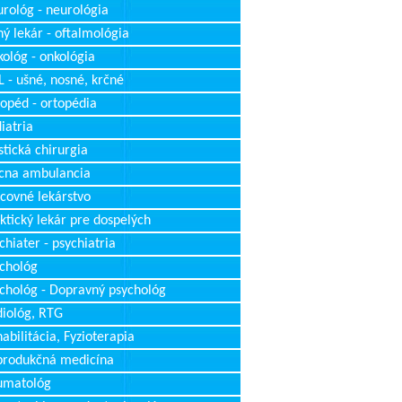
rológ - neurológia
ý lekár - oftalmológia
ológ - onkológia
 - ušné, nosné, krčné
opéd - ortopédia
iatria
stická chirurgia
cna ambulancia
covné lekárstvo
ktický lekár pre dospelých
chiater - psychiatria
chológ
chológ - Dopravný psychológ
iológ, RTG
abilitácia, Fyzioterapia
produkčná medicína
umatológ