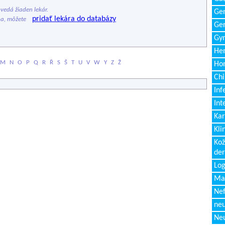
edá žiaden lekár.
Gen
pridať lekára do databázy
ba, môžete
Ger
Gyn
Hem
M
N
O
P
Q
R
Ř
S
Š
T
U
V
W
Y
Z
Ž
Ho
Chi
Inf
Int
Kar
Kli
Kož
de
Log
Ma
Nef
neu
Neu