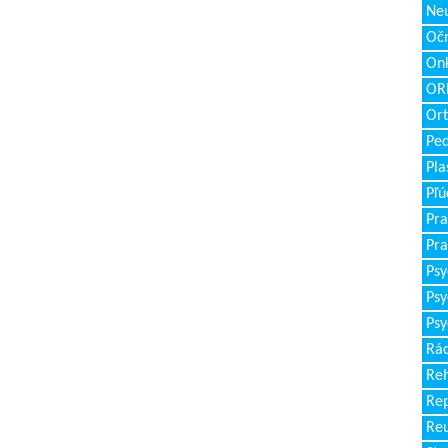
Neu
Očn
Onk
ORL
Ort
Ped
Pla
Pľú
Pra
Pra
Psy
Psy
Psy
Rád
Reh
Re
Re