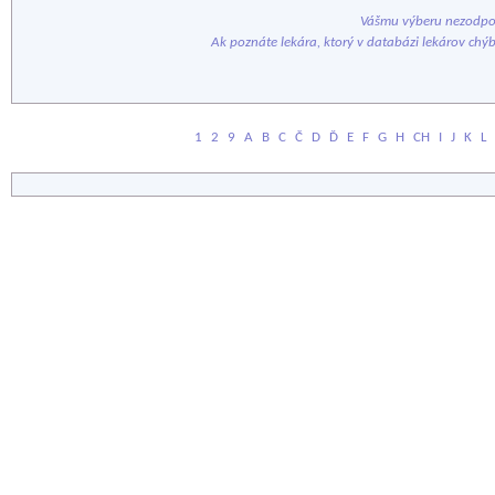
Vášmu výberu nezodpov
Ak poznáte lekára, ktorý v databázi lekárov chý
1
2
9
A
B
C
Č
D
Ď
E
F
G
H
CH
I
J
K
L