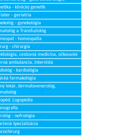
etika - klinický genetik
iater - geriatria
ekológ - gynekológia
atológ a Transfuziológ
meopat - homeopatia
rurg - chirurgia
ektológia, cestovná medicína, očkovanie
erná ambulancia, internista
diológ - kardiológia
nická farmakológia
ný lekár, dermatovenerológ,
rmatológ
opéd, Logopédia
mografia
rológ - nefrológia
rčená špecializácia
rochirurg