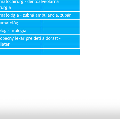
matochirurg - dentoalveolárna
rurgia
matológia - zubná ambulancia, zubár
aumatológ
lóg - urológia
obecný lekár pre deti a dorast -
iater