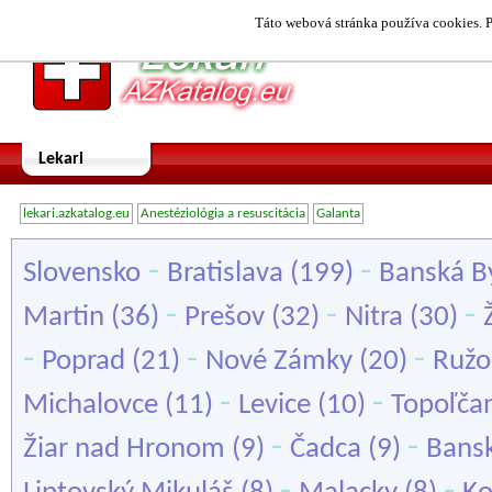
Táto webová stránka používa cookies. P
Lekari
lekari.azkatalog.eu
Anestéziológia a resuscitácia
Galanta
-
-
Slovensko
Bratislava
(199)
Banská By
-
-
-
Martin
(36)
Prešov
(32)
Nitra
(30)
-
-
-
Poprad
(21)
Nové Zámky
(20)
Ruž
-
-
Michalovce
(11)
Levice
(10)
Topoľča
-
-
Žiar nad Hronom
(9)
Čadca
(9)
Bansk
-
-