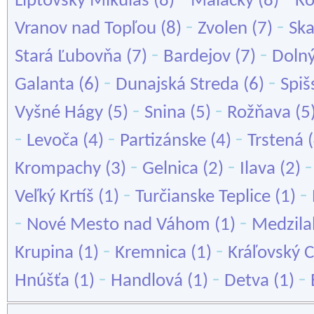
Liptovský Mikuláš
(8)
Malacky
(8)
K
-
-
Vranov nad Topľou
(8)
Zvolen
(7)
Ska
-
-
Stará Ľubovňa
(7)
Bardejov
(7)
Dolný
-
-
Galanta
(6)
Dunajská Streda
(6)
Spiš
-
-
Vyšné Hágy
(5)
Snina
(5)
Rožňava
(5
-
-
-
Levoča
(4)
Partizánske
(4)
Trstená
(
-
-
Krompachy
(3)
Gelnica
(2)
Ilava
(2)
-
-
Veľký Krtíš
(1)
Turčianske Teplice
(1)
-
-
Nové Mesto nad Váhom
(1)
Medzila
-
-
Krupina
(1)
Kremnica
(1)
Kráľovský 
-
-
-
Hnúšťa
(1)
Handlová
(1)
Detva
(1)