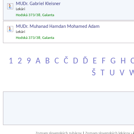
MUDr. Gabriel Kleisner
Lekári
Hodská 373/38, Galanta
MUDr. Muhanad Hamdan Mohamed Adam
Lekári
Hodská 373/38, Galanta
1
2
9
A
B
C
Č
D
Ď
E
F
G
H
Š
T
U
V
Zoznam slovenských zubárov
|
Zoznam slovenských lekárov
- 