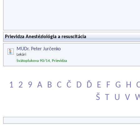
Prievidza Anestéziológia a resuscitácia
MUDr. Peter Jurčenko
Lekári
Svätoplukova 90/14, Prievidza
1
2
9
A
B
C
Č
D
Ď
E
F
G
H
Š
T
U
V