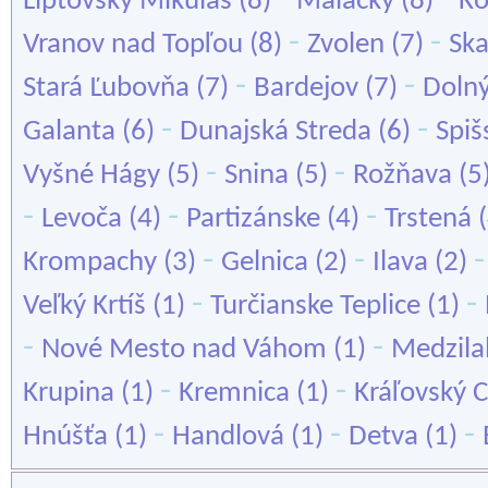
Liptovský Mikuláš
(8)
Malacky
(8)
K
-
-
Vranov nad Topľou
(8)
Zvolen
(7)
Ska
-
-
Stará Ľubovňa
(7)
Bardejov
(7)
Dolný
-
-
Galanta
(6)
Dunajská Streda
(6)
Spiš
-
-
Vyšné Hágy
(5)
Snina
(5)
Rožňava
(5
-
-
-
Levoča
(4)
Partizánske
(4)
Trstená
(
-
-
Krompachy
(3)
Gelnica
(2)
Ilava
(2)
-
-
Veľký Krtíš
(1)
Turčianske Teplice
(1)
-
-
Nové Mesto nad Váhom
(1)
Medzila
-
-
Krupina
(1)
Kremnica
(1)
Kráľovský 
-
-
-
Hnúšťa
(1)
Handlová
(1)
Detva
(1)