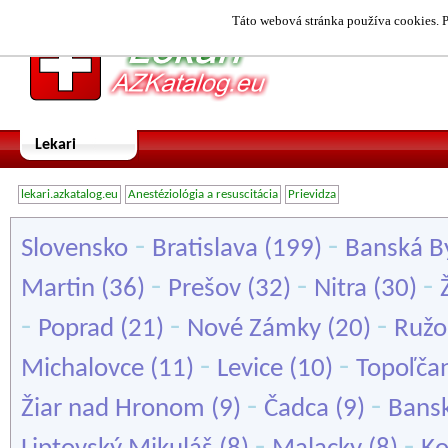
Táto webová stránka používa cookies. P
Lekari
lekari.azkatalog.eu
Anestéziológia a resuscitácia
Prievidza
-
-
Slovensko
Bratislava
(199)
Banská By
-
-
-
Martin
(36)
Prešov
(32)
Nitra
(30)
-
-
-
Poprad
(21)
Nové Zámky
(20)
Ruž
-
-
Michalovce
(11)
Levice
(10)
Topoľča
-
-
Žiar nad Hronom
(9)
Čadca
(9)
Bansk
-
-