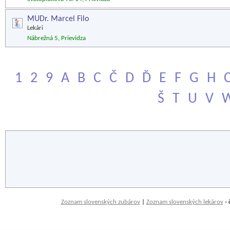
MUDr. Marcel Filo
Lekári
Nábrežná 5, Prievidza
1
2
9
A
B
C
Č
D
Ď
E
F
G
H
Š
T
U
V
Zoznam slovenských zubárov
|
Zoznam slovenských lekárov
- 