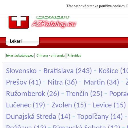
Táto webová stránka používa cookies. P
Lekari
lekari.azkatalog.eu
Chirurg - chirurgia
Prievidza
-
-
Slovensko
Bratislava
(243)
Košice
(1
-
-
-
Prešov
(41)
Nitra
(36)
Martin
(34)
-
-
Ružomberok
(26)
Trenčín
(25)
Popra
-
-
Lučenec
(19)
Zvolen
(15)
Levice
(15)
-
Dunajská Streda
(14)
Topoľčany
(14)
-
-