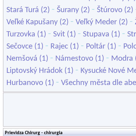
-
-
Stará Turá
(2)
Šurany
(2)
Štúrovo
(2)
-
-
Veľké Kapušany
(2)
Veľký Meder
(2)
-
-
-
Turzovka
(1)
Svit
(1)
Stupava
(1)
St
-
-
-
Sečovce
(1)
Rajec
(1)
Poltár
(1)
Pol
-
-
Nemšová
(1)
Námestovo
(1)
Modra
-
Liptovský Hrádok
(1)
Kysucké Nové M
-
Hurbanovo
(1)
Všechny města dle ab
Prievidza Chirurg - chirurgia