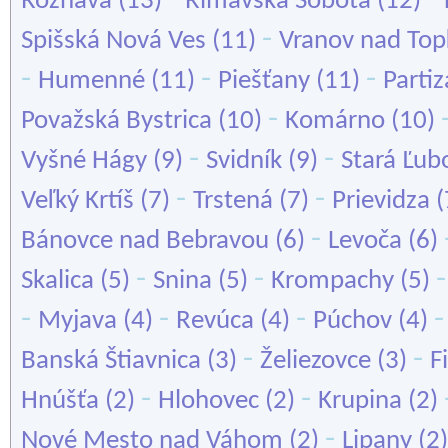
Rožňava
(13)
Rimavská Sobota
(12)
-
Spišská Nová Ves
(11)
Vranov nad Top
-
-
-
Humenné
(11)
Piešťany
(11)
Parti
-
Považská Bystrica
(10)
Komárno
(10)
-
-
Vyšné Hágy
(9)
Svidník
(9)
Stará Ľub
-
-
Veľký Krtíš
(7)
Trstená
(7)
Prievidza
(
-
Bánovce nad Bebravou
(6)
Levoča
(6)
-
-
Skalica
(5)
Snina
(5)
Krompachy
(5)
-
-
-
Myjava
(4)
Revúca
(4)
Púchov
(4)
-
-
Banská Štiavnica
(3)
Želiezovce
(3)
F
-
-
Hnúšťa
(2)
Hlohovec
(2)
Krupina
(2)
-
Nové Mesto nad Váhom
(2)
Lipany
(2