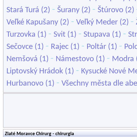
-
-
Stará Turá
(2)
Šurany
(2)
Štúrovo
(2)
-
-
Veľké Kapušany
(2)
Veľký Meder
(2)
-
-
-
Turzovka
(1)
Svit
(1)
Stupava
(1)
St
-
-
-
Sečovce
(1)
Rajec
(1)
Poltár
(1)
Pol
-
-
Nemšová
(1)
Námestovo
(1)
Modra
-
Liptovský Hrádok
(1)
Kysucké Nové M
-
Hurbanovo
(1)
Všechny města dle ab
Zlaté Moravce Chirurg - chirurgia