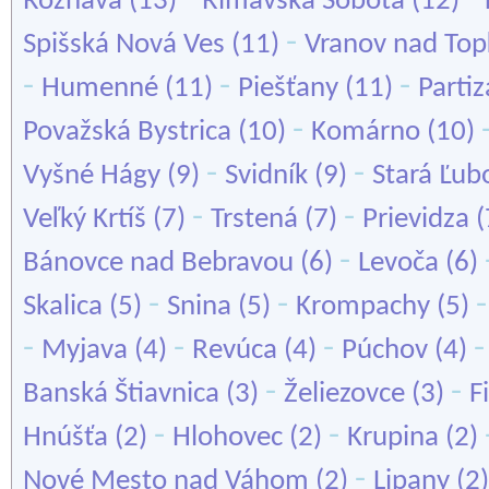
Rožňava
(13)
Rimavská Sobota
(12)
-
Spišská Nová Ves
(11)
Vranov nad Top
-
-
-
Humenné
(11)
Piešťany
(11)
Parti
-
Považská Bystrica
(10)
Komárno
(10)
-
-
Vyšné Hágy
(9)
Svidník
(9)
Stará Ľub
-
-
Veľký Krtíš
(7)
Trstená
(7)
Prievidza
(
-
Bánovce nad Bebravou
(6)
Levoča
(6)
-
-
Skalica
(5)
Snina
(5)
Krompachy
(5)
-
-
-
Myjava
(4)
Revúca
(4)
Púchov
(4)
-
-
Banská Štiavnica
(3)
Želiezovce
(3)
F
-
-
Hnúšťa
(2)
Hlohovec
(2)
Krupina
(2)
-
Nové Mesto nad Váhom
(2)
Lipany
(2