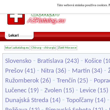
Táto webová stránka používa cookies. P
Lekari
lekari.azkatalog.eu
Chirurg - chirurgia
Zlaté Moravce
-
-
Slovensko
Bratislava
(243)
Košice
(1
-
-
-
Prešov
(41)
Nitra
(36)
Martin
(34)
-
-
Ružomberok
(26)
Trenčín
(25)
Popra
-
-
Lučenec
(19)
Zvolen
(15)
Levice
(15)
-
Dunajská Streda
(14)
Topoľčany
(14)
-
-