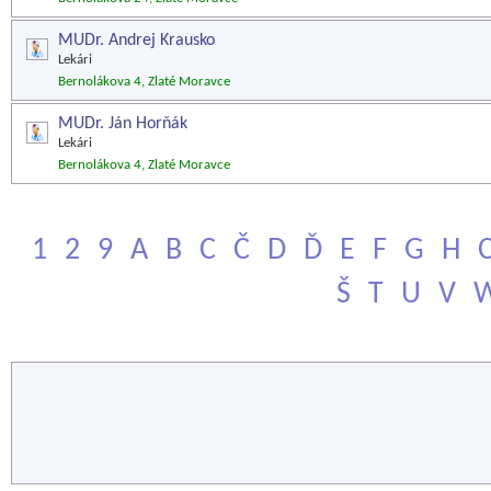
MUDr. Andrej Krausko
Lekári
Bernolákova 4, Zlaté Moravce
MUDr. Ján Horňák
Lekári
Bernolákova 4, Zlaté Moravce
1
2
9
A
B
C
Č
D
Ď
E
F
G
H
Š
T
U
V