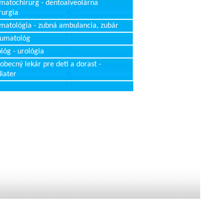
matochirurg - dentoalveolárna
rurgia
matológia - zubná ambulancia, zubár
aumatológ
lóg - urológia
obecný lekár pre deti a dorast -
iater