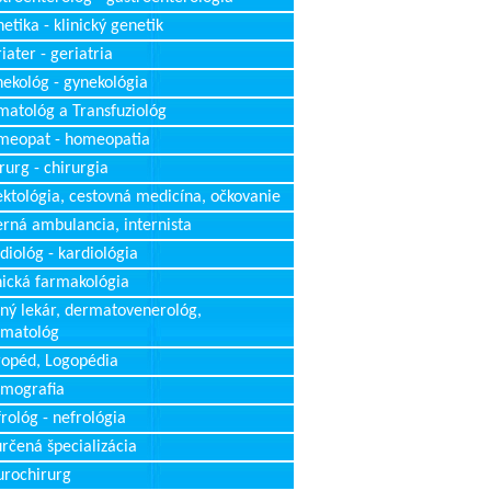
etika - klinický genetik
iater - geriatria
ekológ - gynekológia
atológ a Transfuziológ
meopat - homeopatia
rurg - chirurgia
ektológia, cestovná medicína, očkovanie
erná ambulancia, internista
diológ - kardiológia
nická farmakológia
ný lekár, dermatovenerológ,
rmatológ
opéd, Logopédia
mografia
rológ - nefrológia
rčená špecializácia
rochirurg