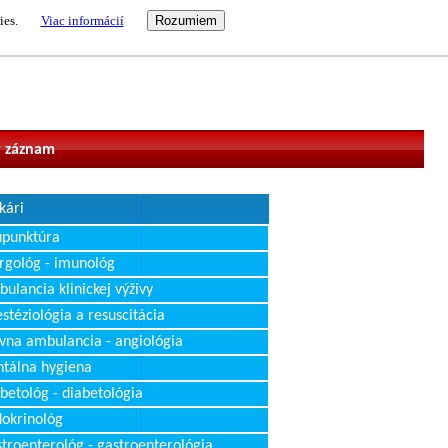
ies.
Viac informácií
vateľ
 záznam
kári
upunktúra
rgológ - imunológ
ulancia klinickej výživy
stéziológia a resuscitácia
vna ambulancia - angiológia
tálna hygiena
betológ - diabetológia
okrinológ
troenterológ - gastroenterológia