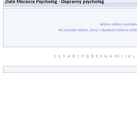
Zlaté Moravce Psychológ - Dopravný psychológ
Vášmu výberu nezodpov
Ak poznáte lekára, ktorý v databázi lekárov chý
1
2
9
A
B
C
Č
D
Ď
E
F
G
H
CH
I
J
K
L