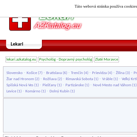
Táto webová stránka používa cookies.
Lekari
lekari.azkatalog.eu
Psychológ - Dopravný psychológ
Zlaté Moravce
-
-
-
-
-
-
Slovensko
Košice
(7)
Bratislava
(6)
Trenčín
(4)
Prievidza
(4)
Žilina
(3)
P
-
-
-
-
Žiar nad Hronom
(2)
Rožňava
(2)
Rimavská Sobota
(1)
Vráble
(1)
Veľký Krtí
-
-
-
Spišská Nová Ves
(1)
Piešťany
(1)
Partizánske
(1)
Nové Mesto nad Váhom
(1
-
-
Levice
(1)
Komárno
(1)
Dolný Kubín
(1)