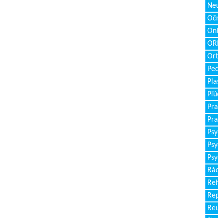
Neu
Očn
Onk
ORL
Ort
Ped
Pla
Pľú
Pra
Pra
Psy
Psy
Psy
Rád
Reh
Re
Re