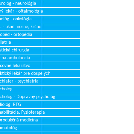
rológ - neurológia
ý lekár - oftalmológia
ológ - onkológia
 - ušné, nosné, krčné
opéd - ortopédia
iatria
stická chirurgia
cna ambulancia
covné lekárstvo
ktický lekár pre dospelých
chiater - psychiatria
chológ
chológ - Dopravný psychológ
iológ, RTG
abilitácia, Fyzioterapia
produkčná medicína
umatológ