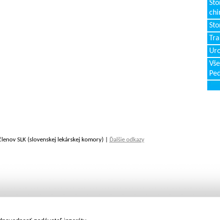
Sto
chi
Sto
Tr
Uro
Vše
Ped
členov SLK (slovenskej lekárskej komory) |
Ďalšie odkazy