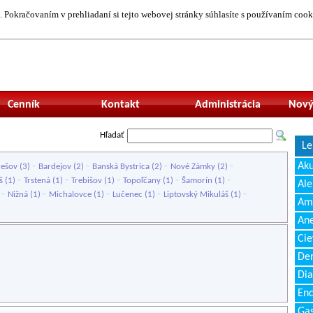
 Pokračovaním v prehliadaní si tejto webovej stránky súhlasíte s používaním cook
Neprihlásený uží
Cenník
Kontakt
Administrácia
Nový
Hľadať
Le
-
-
-
-
Ak
rešov
(3)
Bardejov
(2)
Banská Bystrica
(2)
Nové Zámky
(2)
-
-
-
-
-
š
(1)
Trstená
(1)
Trebišov
(1)
Topoľčany
(1)
Šamorín
(1)
Ale
-
-
-
-
-
)
Nižná
(1)
Michalovce
(1)
Lučenec
(1)
Liptovský Mikuláš
(1)
Amb
Ane
Cie
Den
Dia
End
Gas