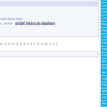
Gen
Ger
Gyn
edá žiaden lekár.
pridať lekára do databázy
ba, môžete
Hem
Ho
Chi
Inf
M
N
O
P
Q
R
Ř
S
Š
T
U
V
W
Y
Z
Ž
Int
Kar
Kli
Kož
de
Log
Ma
Nef
neu
Neu