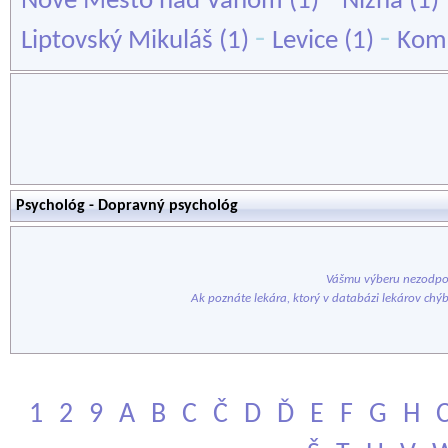
Nové Mesto nad Váhom
(1)
Nižná
(1)
-
-
Liptovský Mikuláš
(1)
Levice
(1)
Kom
Psychológ - Dopravný psychológ
Vášmu výberu nezodpov
Ak poznáte lekára, ktorý v databázi lekárov chý
1
2
9
A
B
C
Č
D
Ď
E
F
G
H