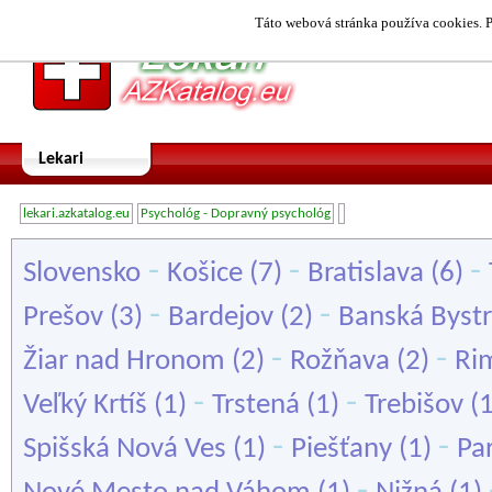
Táto webová stránka používa cookies. P
Lekari
lekari.azkatalog.eu
Psychológ - Dopravný psychológ
-
-
-
Slovensko
Košice
(7)
Bratislava
(6)
-
-
Prešov
(3)
Bardejov
(2)
Banská Bystr
-
-
Žiar nad Hronom
(2)
Rožňava
(2)
Ri
-
-
Veľký Krtíš
(1)
Trstená
(1)
Trebišov
(
-
-
Spišská Nová Ves
(1)
Piešťany
(1)
Pa
-