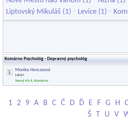
Nové Mesto nad Váhom
(1)
Nižná
(1)
-
-
Liptovský Mikuláš
(1)
Levice
(1)
Kom
Komárno Psychológ - Dopravný psychológ
Monika Henczeová
Lekári
Senný trh 6, Komárno
1
2
9
A
B
C
Č
D
Ď
E
F
G
H
Š
T
U
V