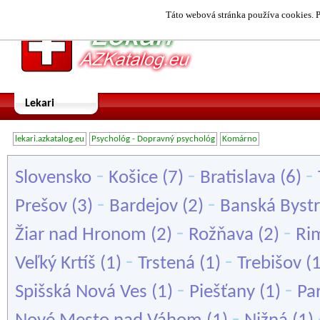
Táto webová stránka používa cookies. P
Lekari
lekari.azkatalog.eu
Psychológ - Dopravný psychológ
Komárno
-
-
-
Slovensko
Košice
(7)
Bratislava
(6)
-
-
Prešov
(3)
Bardejov
(2)
Banská Bystr
-
-
Žiar nad Hronom
(2)
Rožňava
(2)
Ri
-
-
Veľký Krtíš
(1)
Trstená
(1)
Trebišov
(
-
-
Spišská Nová Ves
(1)
Piešťany
(1)
Pa
-