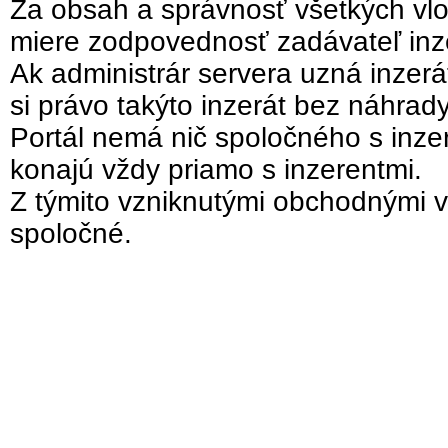
Za obsah a správnosť všetkých vlo
miere zodpovednosť zadávateľ inz
Ak administrár servera uzná inzer
si právo takýto inzerát bez náhrad
Portál nemá nič spoločného s inzer
konajú vždy priamo s inzerentmi.
Z týmito vzniknutými obchodnými v
spoločné.