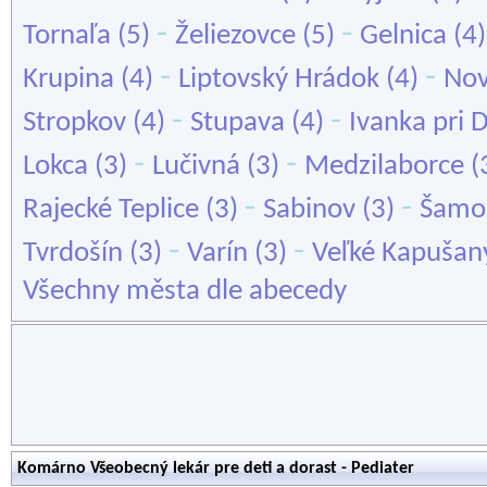
-
-
Tornaľa
(5)
Želiezovce
(5)
Gelnica
(4
-
-
Krupina
(4)
Liptovský Hrádok
(4)
Nov
-
-
Stropkov
(4)
Stupava
(4)
Ivanka pri 
-
-
Lokca
(3)
Lučivná
(3)
Medzilaborce
(
-
-
Rajecké Teplice
(3)
Sabinov
(3)
Šamo
-
-
Tvrdošín
(3)
Varín
(3)
Veľké Kapušan
Všechny města dle abecedy
Komárno Všeobecný lekár pre deti a dorast - Pediater