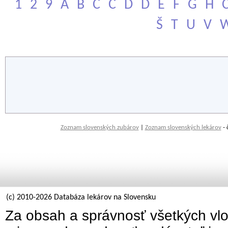
1
2
9
A
B
C
Č
D
Ď
E
F
G
H
Š
T
U
V
Zoznam slovenských zubárov
|
Zoznam slovenských lekárov
- 
(c) 2010-2026 Databáza lekárov na Slovensku
Za obsah a správnosť všetkých vlo