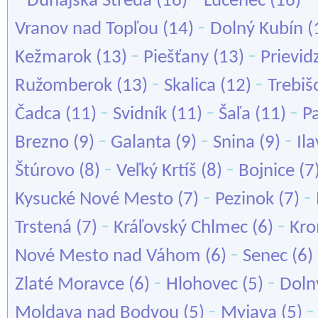
Dunajská Streda
(16)
Lučenec
(16)
-
Vranov nad Topľou
(14)
Dolný Kubín
(
-
-
Kežmarok
(13)
Piešťany
(13)
Prievid
-
-
Ružomberok
(13)
Skalica
(12)
Trebiš
-
-
-
Čadca
(11)
Svidník
(11)
Šaľa
(11)
P
-
-
-
Brezno
(9)
Galanta
(9)
Snina
(9)
Il
-
-
Štúrovo
(8)
Veľký Krtíš
(8)
Bojnice
(7
-
-
Kysucké Nové Mesto
(7)
Pezinok
(7)
-
-
Trstená
(7)
Kráľovský Chlmec
(6)
Kr
-
Nové Mesto nad Váhom
(6)
Senec
(6)
-
-
Zlaté Moravce
(6)
Hlohovec
(5)
Doln
-
Moldava nad Bodvou
(5)
Myjava
(5)