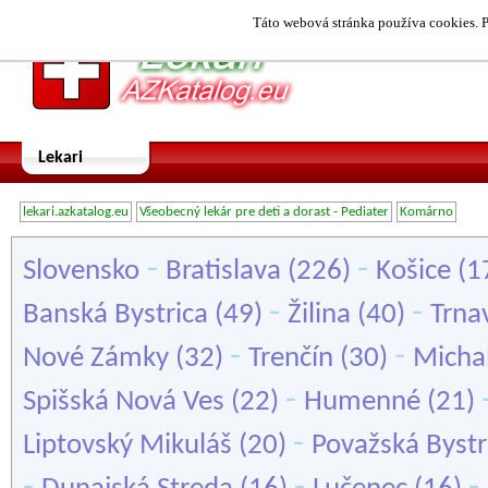
Táto webová stránka používa cookies. P
Lekari
lekari.azkatalog.eu
Všeobecný lekár pre deti a dorast - Pediater
Komárno
-
-
Slovensko
Bratislava
(226)
Košice
(1
-
-
Banská Bystrica
(49)
Žilina
(40)
Trna
-
-
Nové Zámky
(32)
Trenčín
(30)
Micha
-
Spišská Nová Ves
(22)
Humenné
(21)
-
Liptovský Mikuláš
(20)
Považská Bystr
-
-
-