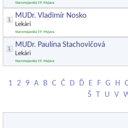
Staromyjavská 59, Myjava
MUDr. Vladimír Nosko
Lekári
Staromyjavská 59, Myjava
MUDr. Paulína Stachovičová
Lekári
Staromyjavská 59, Myjava
1
2
9
A
B
C
Č
D
Ď
E
F
G
H
Š
T
U
V