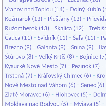
Dunajská Streda
(16)
Lučenec
(16)
-
Vranov nad Topľou
(14)
Dolný Kubín
(
-
-
Kežmarok
(13)
Piešťany
(13)
Prievid
-
-
Ružomberok
(13)
Skalica
(12)
Trebiš
-
-
-
Čadca
(11)
Svidník
(11)
Šaľa
(11)
P
-
-
-
Brezno
(9)
Galanta
(9)
Snina
(9)
Il
-
-
Štúrovo
(8)
Veľký Krtíš
(8)
Bojnice
(7
-
-
Kysucké Nové Mesto
(7)
Pezinok
(7)
-
-
Trstená
(7)
Kráľovský Chlmec
(6)
Kr
-
Nové Mesto nad Váhom
(6)
Senec
(6)
-
-
Zlaté Moravce
(6)
Hlohovec
(5)
Doln
-
Moldava nad Bodvou
(5)
Myjava
(5)