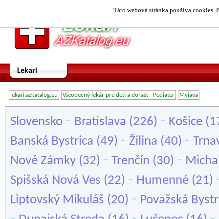
Táto webová stránka používa cookies. P
Lekari
lekari.azkatalog.eu
Všeobecný lekár pre deti a dorast - Pediater
Myjava
-
-
Slovensko
Bratislava
(226)
Košice
(1
-
-
Banská Bystrica
(49)
Žilina
(40)
Trna
-
-
Nové Zámky
(32)
Trenčín
(30)
Micha
-
Spišská Nová Ves
(22)
Humenné
(21)
-
Liptovský Mikuláš
(20)
Považská Bystr
-
-
-