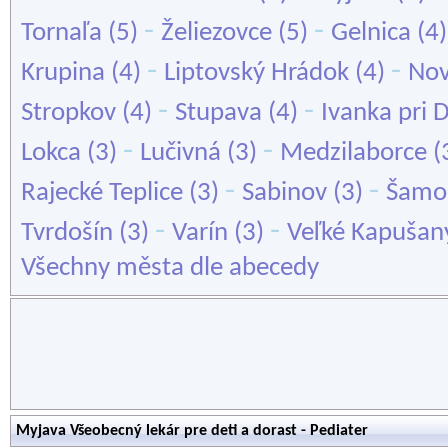
-
-
Tornaľa
(5)
Želiezovce
(5)
Gelnica
(4
-
-
Krupina
(4)
Liptovský Hrádok
(4)
Nov
-
-
Stropkov
(4)
Stupava
(4)
Ivanka pri 
-
-
Lokca
(3)
Lučivná
(3)
Medzilaborce
(
-
-
Rajecké Teplice
(3)
Sabinov
(3)
Šamo
-
-
Tvrdošín
(3)
Varín
(3)
Veľké Kapušan
Všechny města dle abecedy
Myjava Všeobecný lekár pre deti a dorast - Pediater