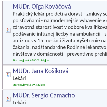
MUDr. Oľga Kováčová
Praktický lekár pre deti a dorast - zmluvy 
poisťovňami - najmodernejšie vybavenie v 
zdravotná starostlivosť v odbore kvalifikov
podávanie infúznej liečby na ambulancií - 
autizmus v 15 mesiaci života Vyšetrenie n
čakania, nadštandardne Rodinné lekárstvo 
návšteva v domácnosti - preventívne prehl
Staromyjavská 690/A, Myjava
MUDr. Jana Košíková
Lekári
Staromyjavská 59, Myjava
MUDr. Sergio Camacho
Lekári