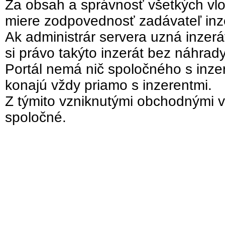
Za obsah a správnosť všetkých vlo
miere zodpovednosť zadávateľ inz
Ak administrár servera uzná inzer
si právo takýto inzerát bez náhrad
Portál nemá nič spoločného s inzer
konajú vždy priamo s inzerentmi.
Z týmito vzniknutými obchodnými v
spoločné.