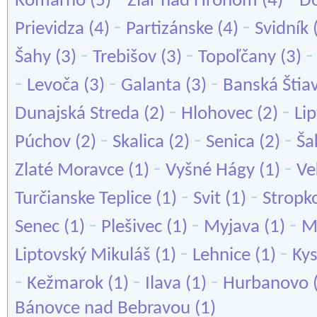
Komárno
(5)
Žiar nad Hronom
(4)
Do
-
-
Prievidza
(4)
Partizánske
(4)
Svidník
-
-
Šahy
(3)
Trebišov
(3)
Topoľčany
(3)
-
-
-
Levoča
(3)
Galanta
(3)
Banská Štia
-
-
Dunajská Streda
(2)
Hlohovec
(2)
Li
-
-
-
Púchov
(2)
Skalica
(2)
Senica
(2)
Ša
-
-
Zlaté Moravce
(1)
Vyšné Hágy
(1)
Ve
-
-
Turčianske Teplice
(1)
Svit
(1)
Stropk
-
-
-
Senec
(1)
Plešivec
(1)
Myjava
(1)
M
-
-
Liptovský Mikuláš
(1)
Lehnice
(1)
Ky
-
-
-
Kežmarok
(1)
Ilava
(1)
Hurbanovo
Bánovce nad Bebravou
(1)