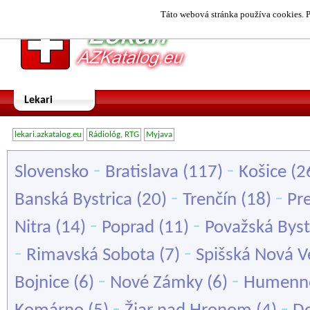
Táto webová stránka používa cookies. P
Lekari
lekari.azkatalog.eu
Rádiológ, RTG
Myjava
-
-
Slovensko
Bratislava
(117)
Košice
(2
-
-
Banská Bystrica
(20)
Trenčín
(18)
Pr
-
-
Nitra
(14)
Poprad
(11)
Považská Byst
-
-
Rimavská Sobota
(7)
Spišská Nová V
-
-
Bojnice
(6)
Nové Zámky
(6)
Humenn
-
-