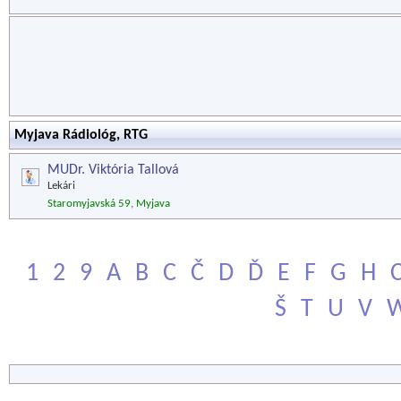
Myjava Rádiológ, RTG
MUDr. Viktória Tallová
Lekári
Staromyjavská 59, Myjava
1
2
9
A
B
C
Č
D
Ď
E
F
G
H
Š
T
U
V