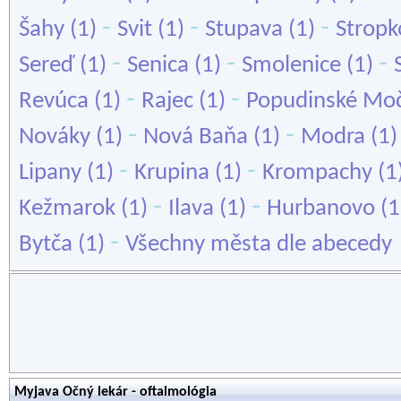
-
-
-
Šahy
(1)
Svit
(1)
Stupava
(1)
Stropk
-
-
-
Sereď
(1)
Senica
(1)
Smolenice
(1)
-
-
Revúca
(1)
Rajec
(1)
Popudinské Moč
-
-
Nováky
(1)
Nová Baňa
(1)
Modra
(1
-
-
Lipany
(1)
Krupina
(1)
Krompachy
(1
-
-
Kežmarok
(1)
Ilava
(1)
Hurbanovo
(1
-
Bytča
(1)
Všechny města dle abecedy
Myjava Očný lekár - oftalmológia