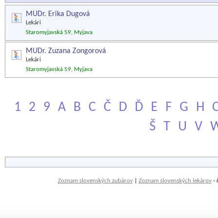
MUDr. Erika Dugová
Lekári
Staromyjavská 59, Myjava
MUDr. Zuzana Zongorová
Lekári
Staromyjavská 59, Myjava
1
2
9
A
B
C
Č
D
Ď
E
F
G
H
Š
T
U
V
Zoznam slovenských zubárov
|
Zoznam slovenských lekárov
- 