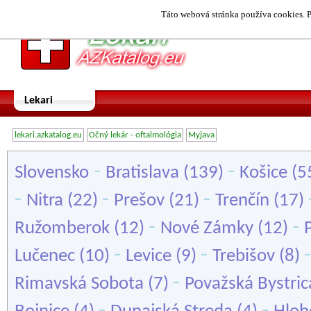
Táto webová stránka používa cookies. P
Lekari
lekari.azkatalog.eu
Očný lekár - oftalmológia
Myjava
-
-
Slovensko
Bratislava
(139)
Košice
(5
-
-
-
Nitra
(22)
Prešov
(21)
Trenčín
(17)
-
-
Ružomberok
(12)
Nové Zámky
(12)
-
-
Lučenec
(10)
Levice
(9)
Trebišov
(8)
-
Rimavská Sobota
(7)
Považská Bystric
-
-