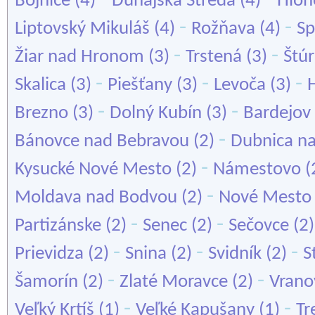
Bojnice
(4)
Dunajská Streda
(4)
Hloh
-
-
Liptovský Mikuláš
(4)
Rožňava
(4)
Sp
-
-
Žiar nad Hronom
(3)
Trstená
(3)
Štú
-
-
-
Skalica
(3)
Piešťany
(3)
Levoča
(3)
-
-
Brezno
(3)
Dolný Kubín
(3)
Bardejov
-
Bánovce nad Bebravou
(2)
Dubnica n
-
Kysucké Nové Mesto
(2)
Námestovo
(
-
Moldava nad Bodvou
(2)
Nové Mesto
-
-
Partizánske
(2)
Senec
(2)
Sečovce
(2
-
-
-
Prievidza
(2)
Snina
(2)
Svidník
(2)
S
-
-
Šamorín
(2)
Zlaté Moravce
(2)
Vrano
-
-
Veľký Krtíš
(1)
Veľké Kapušany
(1)
Tr