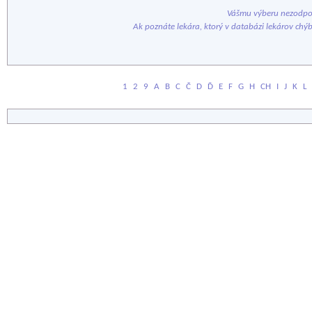
Vášmu výberu nezodpov
Ak poznáte lekára, ktorý v databázi lekárov chý
1
2
9
A
B
C
Č
D
Ď
E
F
G
H
CH
I
J
K
L