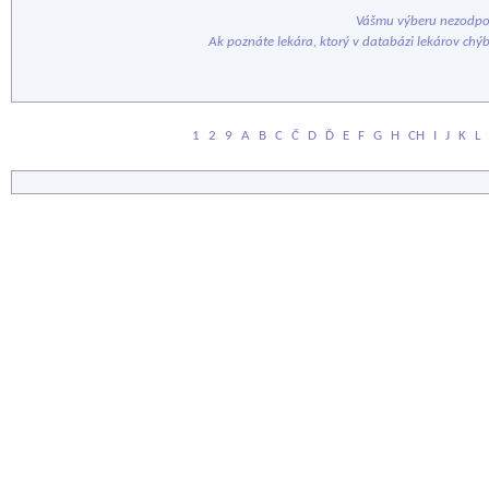
Vášmu výberu nezodpov
Ak poznáte lekára, ktorý v databázi lekárov chý
1
2
9
A
B
C
Č
D
Ď
E
F
G
H
CH
I
J
K
L