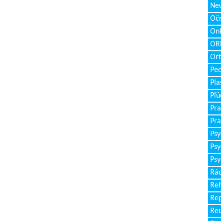
Neu
Očn
Onk
ORL
Ort
Ped
Pla
Pľú
Pra
Pra
Psy
Psy
Psy
Rád
Reh
Re
Re