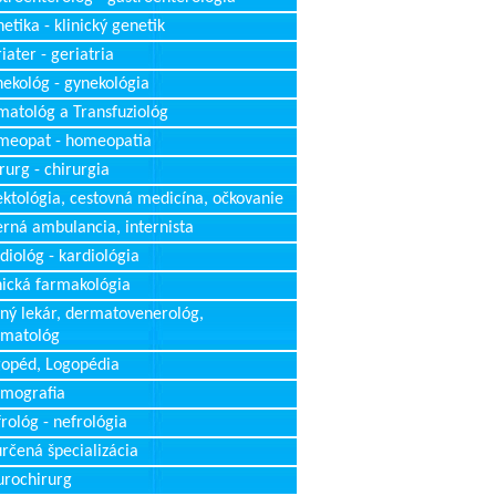
etika - klinický genetik
iater - geriatria
ekológ - gynekológia
atológ a Transfuziológ
meopat - homeopatia
rurg - chirurgia
ektológia, cestovná medicína, očkovanie
erná ambulancia, internista
diológ - kardiológia
nická farmakológia
ný lekár, dermatovenerológ,
rmatológ
opéd, Logopédia
mografia
rológ - nefrológia
rčená špecializácia
rochirurg