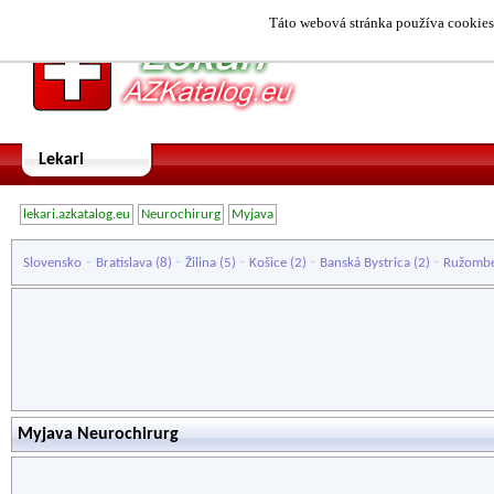
Táto webová stránka používa cookies.
Lekari
lekari.azkatalog.eu
Neurochirurg
Myjava
-
-
-
-
-
Slovensko
Bratislava
(8)
Žilina
(5)
Košice
(2)
Banská Bystrica
(2)
Ružomb
Myjava Neurochirurg