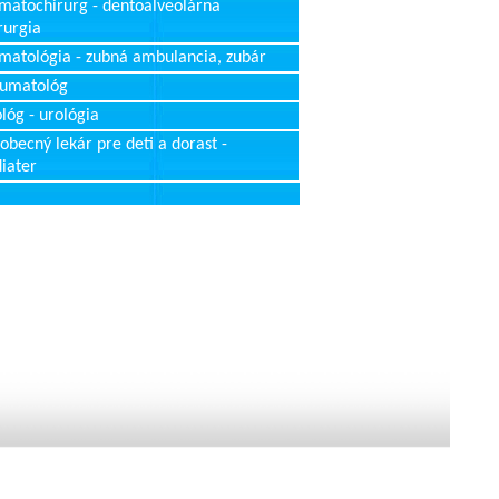
matochirurg - dentoalveolárna
rurgia
matológia - zubná ambulancia, zubár
aumatológ
lóg - urológia
obecný lekár pre deti a dorast -
iater