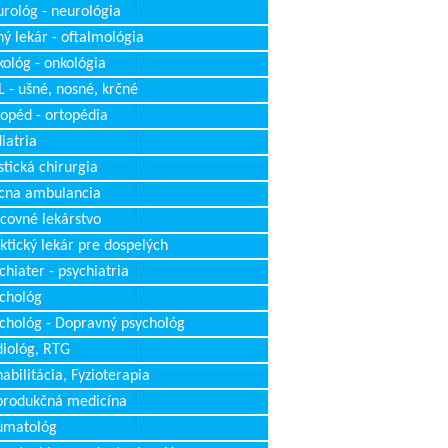
rológ - neurológia
ý lekár - oftalmológia
ológ - onkológia
 - ušné, nosné, krčné
opéd - ortopédia
iatria
stická chirurgia
cna ambulancia
covné lekárstvo
ktický lekár pre dospelých
chiater - psychiatria
chológ
chológ - Dopravný psychológ
iológ, RTG
abilitácia, Fyzioterapia
produkčná medicína
umatológ