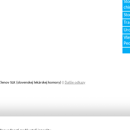
Sto
chi
Sto
Tr
Uro
Vše
Ped
členov SLK (slovenskej lekárskej komory) |
Ďalšie odkazy