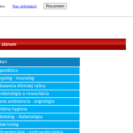
ies.
Viac informácií
vateľ
 záznam
kári
upunktúra
rgológ - imunológ
ulancia klinickej výživy
stéziológia a resuscitácia
vna ambulancia - angiológia
tálna hygiena
betológ - diabetológia
okrinológ
troenterológ - gastroenterológia