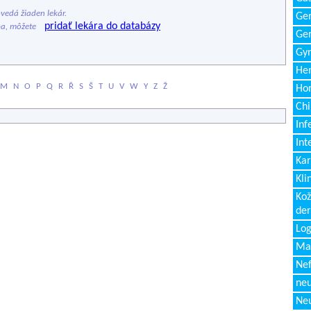
edá žiaden lekár.
Gen
pridať lekára do databázy
ba, môžete
Ger
Gyn
Hem
M
N
O
P
Q
R
Ř
S
Š
T
U
V
W
Y
Z
Ž
Ho
Chi
Inf
Int
Kar
Kli
Kož
de
Log
Ma
Nef
neu
Neu