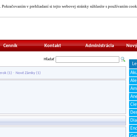
 Pokračovaním v prehliadaní si tejto webovej stránky súhlasíte s používaním cook
Neprihlásený uží
Cenník
Kontakt
Administrácia
Nový
Hľadať
Le
-
Ak
erok
(1)
Nové Zámky
(1)
Ale
Amb
Ane
Cie
Den
Dia
End
Gas