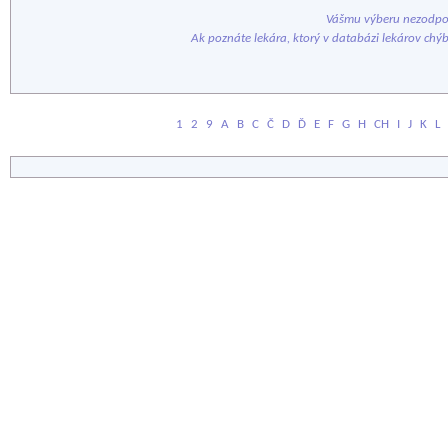
Vášmu výberu nezodpov
Ak poznáte lekára, ktorý v databázi lekárov chý
1
2
9
A
B
C
Č
D
Ď
E
F
G
H
CH
I
J
K
L