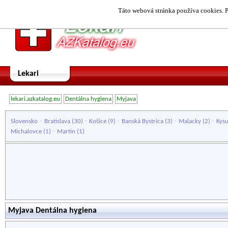
Táto webová stránka používa cookies. P
Lekari
lekari.azkatalog.eu
Dentálna hygiena
Myjava
-
-
-
-
-
Slovensko
Bratislava
(30)
Košice
(9)
Banská Bystrica
(3)
Malacky
(2)
Kys
-
Michalovce
(1)
Martin
(1)
Myjava Dentálna hygiena