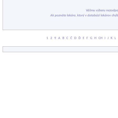
Vášmu výberu nezodpov
Ak poznáte lekára, ktorý v databázi lekárov chý
1
2
9
A
B
C
Č
D
Ď
E
F
G
H
CH
I
J
K
L