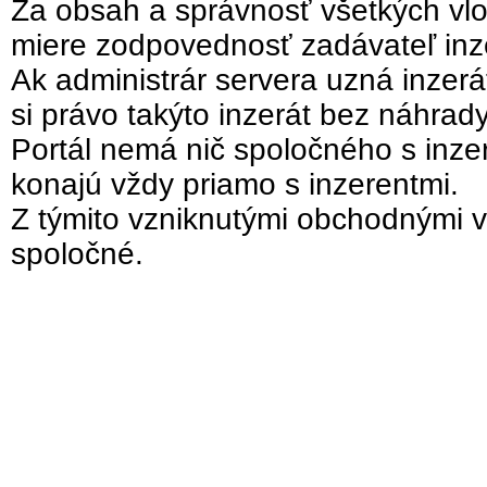
Za obsah a správnosť všetkých vlo
miere zodpovednosť zadávateľ inz
Ak administrár servera uzná inzer
si právo takýto inzerát bez náhrad
Portál nemá nič spoločného s inzer
konajú vždy priamo s inzerentmi.
Z týmito vzniknutými obchodnými v
spoločné.