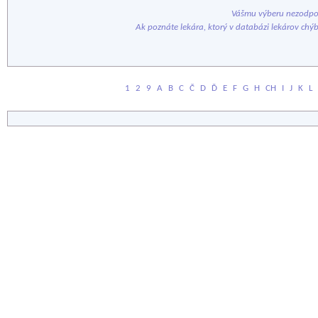
Vášmu výberu nezodpov
Ak poznáte lekára, ktorý v databázi lekárov chý
1
2
9
A
B
C
Č
D
Ď
E
F
G
H
CH
I
J
K
L