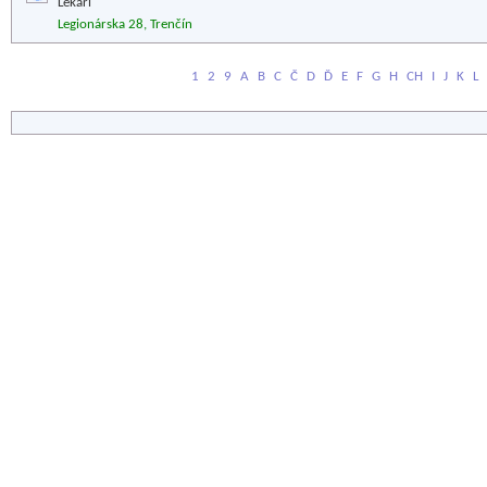
Lekári
Legionárska 28, Trenčín
1
2
9
A
B
C
Č
D
Ď
E
F
G
H
CH
I
J
K
L