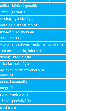
etika - klinický genetik
iater - geriatria
ekológ - gynekológia
atológ a Transfuziológ
meopat - homeopatia
rurg - chirurgia
ektológia, cestovná medicína, očkovanie
erná ambulancia, internista
diológ - kardiológia
nická farmakológia
ný lekár, dermatovenerológ,
rmatológ
opéd, Logopédia
mografia
rológ - nefrológia
rčená špecializácia
rochirurg