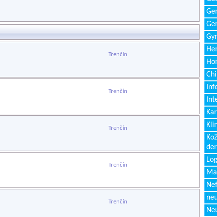
Gen
Ger
Gyn
Hem
Trenčín
Ho
Chi
Inf
Trenčín
Int
Kar
Kli
Trenčín
Kož
de
Log
Trenčín
Ma
Nef
neu
Trenčín
Neu