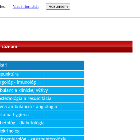
ies.
Viac informácií
vateľ
 záznam
kári
upunktúra
rgológ - imunológ
ulancia klinickej výživy
stéziológia a resuscitácia
vna ambulancia - angiológia
tálna hygiena
betológ - diabetológia
okrinológ
troenterológ - gastroenterológia