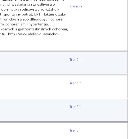
 námahy, zvládania starostlivosti o
Trenčín
roblematiky rodičovstva vo vzťahu k
ť, spontánny potrat, UPT). Taktiež otázky
e chronických alebo dlhodobých ochorení,
mi ochoreniami (hypertenzia,
 kožných a gastrointestinálnych ochorení,
c tu: http://www.atelier-dusevneho-
Trenčín
Trenčín
Trenčín
Trenčín