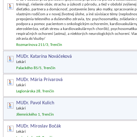
tréning), riešenie obáv, strachu a úzkosti z pôrodu, a tiež v období zvýšenej
dieťatko, partnera a domácnosť, postavenie ženy ako matky, spracovanie p
vlastným rodičom a v novej životnej úlohe, a iné súvisiace témy (neplodnos
prepojenia telesného a duševného zdravia, tzv. psychosomatiky, zvládani
podpora a pomoc pacientom s onkologickým ochorením, kardiovaskulárny
ateroskleróza, vzťah stresu a kardiovaskulárnych chorôb), psychosomatika
respiračných ochorení (astma), a niektorých neurologických ochorení. Via
zdravia.sk/sluzby/
Rozmarínova 211/3, Trenčín
MUDr. Katarína Nováčeková
Lekári
Palackého 85/5, Trenčín
MUDr. Mária Prívarová
Lekári
Legionárska 28, Trenčín
MUDr. Pavol Kulich
Lekári
Jilemnického 1, Trenčín
MUDr. Miroslav Bočák
Lekári