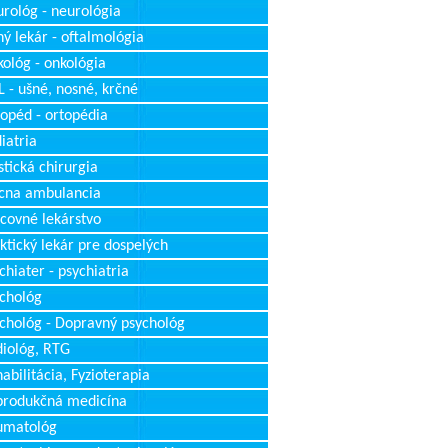
rológ - neurológia
ý lekár - oftalmológia
ológ - onkológia
 - ušné, nosné, krčné
opéd - ortopédia
iatria
stická chirurgia
cna ambulancia
covné lekárstvo
ktický lekár pre dospelých
chiater - psychiatria
chológ
chológ - Dopravný psychológ
iológ, RTG
abilitácia, Fyzioterapia
produkčná medicína
umatológ