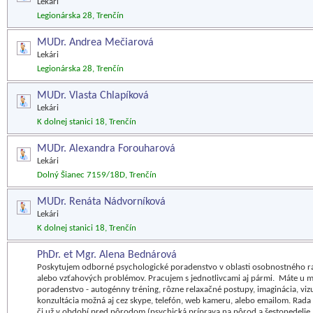
Lekári
Legionárska 28, Trenčín
MUDr. Andrea Mečiarová
Lekári
Legionárska 28, Trenčín
MUDr. Vlasta Chlapíková
Lekári
K dolnej stanici 18, Trenčín
MUDr. Alexandra Forouharová
Lekári
Dolný Šianec 7159/18D, Trenčín
MUDr. Renáta Nádvorníková
Lekári
K dolnej stanici 18, Trenčín
PhDr. et Mgr. Alena Bednárová
Poskytujem odborné psychologické poradenstvo v oblasti osobnostného ra
alebo vzťahových problémov. Pracujem s jednotlivcami aj pármi. Máte u m
poradenstvo - autogénny tréning, rôzne relaxačné postupy, imaginácia, vizu
konzultácia možná aj cez skype, telefón, web kameru, alebo emailom. Rada
či už v období pred pôrodom (psychická príprava na pôrod a šestonedelie