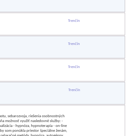
Trenčín
Trenčín
Trenčín
Trenčín
stu, sebarozvoja, riešenia osobnostných
ňa možnosť využiť nasledovné služby: -
alizácia - hypnóza, hypnoterapia - on-line
 by som ponúkla priestor špeciálne ženám,
, relaxačné metódy, hypnóza, autogénny