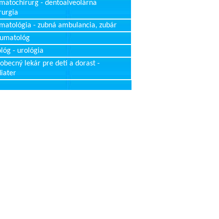
matochirurg - dentoalveolárna
rurgia
matológia - zubná ambulancia, zubár
aumatológ
lóg - urológia
obecný lekár pre deti a dorast -
iater