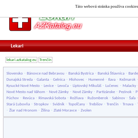
Táto webová stránka používa cookies.
Lekari
lekari.azkatalog.eu
Trenčín
-
-
-
-
Slovensko
Bánovce nad Bebravou
Banská Bystrica
Banská Štiavnica
Barde
-
-
-
-
-
-
Dunajská Streda
Galanta
Gelnica
Hlohovec
Humenné
Ilava
Kežmarok
-
-
-
-
-
Kysucké Nové Mesto
Levice
Levoča
Liptovský Mikuláš
Lučenec
Malacky
-
-
-
-
-
Nové Mesto nad Váhom
Nové Zámky
Nové Zámky
Partizánske
Pezinok
P
-
-
-
-
-
-
Púchov
Revúca
Rimavská Sobota
Rožňava
Ružomberok
Sabinov
Šaľa
-
-
-
-
-
-
-
Stará Ľubovňa
Stropkov
Svidník
Topoľčany
Trebišov
Trenčín
Trnava
-
-
-
-
Žiar nad Hronom
Žilina
Zlaté Moravce
Zvolen