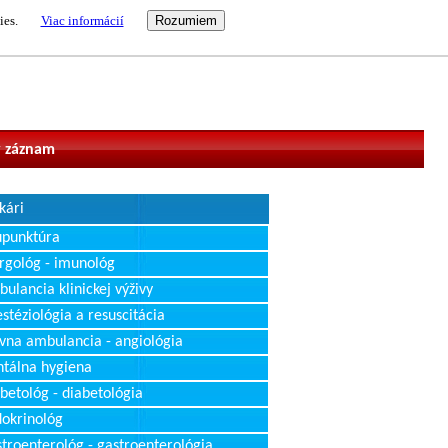
ies.
Viac informácií
vateľ
 záznam
kári
upunktúra
rgológ - imunológ
ulancia klinickej výživy
stéziológia a resuscitácia
vna ambulancia - angiológia
tálna hygiena
betológ - diabetológia
okrinológ
troenterológ - gastroenterológia