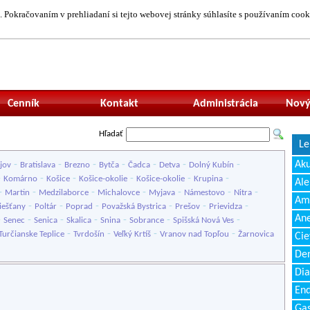
 Pokračovaním v prehliadaní si tejto webovej stránky súhlasíte s používaním cook
Neprihlásený uží
Cenník
Kontakt
Administrácia
Nový
Hľadať
Le
-
-
-
-
-
-
-
Ak
jov
Bratislava
Brezno
Bytča
Čadca
Detva
Dolný Kubín
-
-
-
-
-
-
Komárno
Košice
Košice-okolie
Košice-okolie
Krupina
Ale
-
-
-
-
-
-
-
Martin
Medzilaborce
Michalovce
Myjava
Námestovo
Nitra
Amb
-
-
-
-
-
-
iešťany
Poltár
Poprad
Považská Bystrica
Prešov
Prievidza
Ane
-
-
-
-
-
-
-
Senec
Senica
Skalica
Snina
Sobrance
Spišská Nová Ves
-
-
-
-
Turčianske Teplice
Tvrdošín
Veľký Krtíš
Vranov nad Topľou
Žarnovica
Cie
Den
Dia
End
Gas