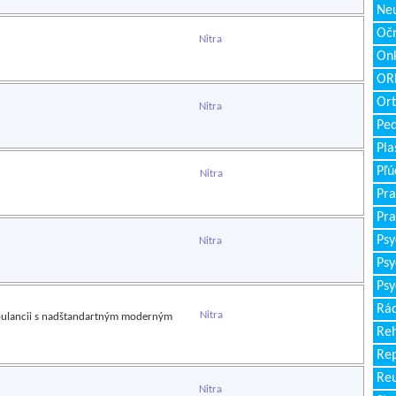
Neu
Očn
Nitra
Onk
ORL
Ort
Nitra
Ped
Pla
Pľú
Nitra
Pra
Pra
Psy
Nitra
Psy
Psy
Rád
Nitra
mbulancii s nadštandartným moderným
Reh
Re
Re
Nitra