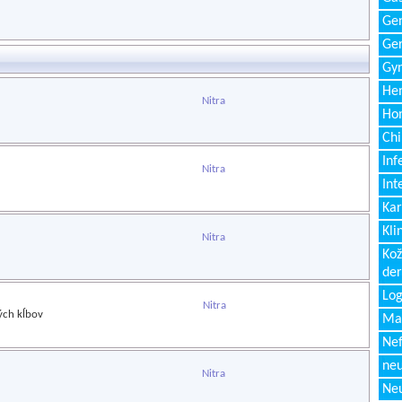
Gen
Ger
Gyn
Hem
Nitra
Ho
Chi
Inf
Nitra
Int
Kar
Kli
Nitra
Kož
de
Log
Nitra
ých kĺbov
Ma
Nef
neu
Nitra
Neu