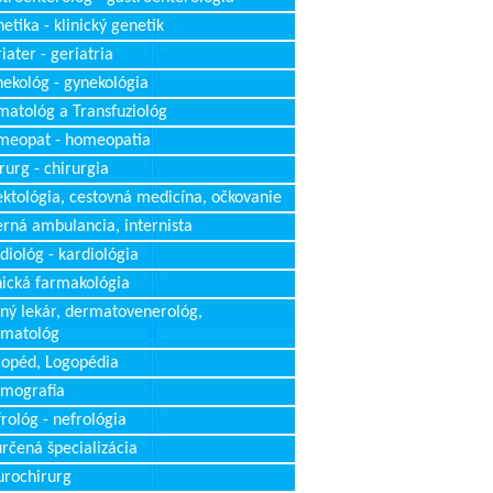
etika - klinický genetik
iater - geriatria
ekológ - gynekológia
atológ a Transfuziológ
meopat - homeopatia
rurg - chirurgia
ektológia, cestovná medicína, očkovanie
erná ambulancia, internista
diológ - kardiológia
nická farmakológia
ný lekár, dermatovenerológ,
rmatológ
opéd, Logopédia
mografia
rológ - nefrológia
rčená špecializácia
rochirurg