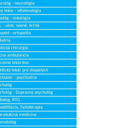
rológ - neurológia
ý lekár - oftalmológia
ológ - onkológia
 - ušné, nosné, krčné
opéd - ortopédia
iatria
stická chirurgia
cna ambulancia
covné lekárstvo
ktický lekár pre dospelých
chiater - psychiatria
chológ
chológ - Dopravný psychológ
iológ, RTG
abilitácia, Fyzioterapia
produkčná medicína
umatológ