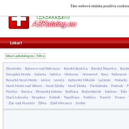
Táto webová stránka používa cookies.
Lekari
lekari.azkatalog.eu
Nitra
-
-
-
-
Slovensko
Bánovce nad Bebravou
Banská Bystrica
Banská Štiavnica
Barde
-
-
-
-
-
-
Dunajská Streda
Galanta
Gelnica
Hlohovec
Humenné
Ilava
Kežmarok
-
-
-
-
-
Kysucké Nové Mesto
Levice
Levoča
Liptovský Mikuláš
Lučenec
Malacky
-
-
-
-
-
Nové Mesto nad Váhom
Nové Zámky
Nové Zámky
Partizánske
Pezinok
P
-
-
-
-
-
-
Púchov
Revúca
Rimavská Sobota
Rožňava
Ružomberok
Sabinov
Šaľa
-
-
-
-
-
-
-
Stará Ľubovňa
Stropkov
Svidník
Topoľčany
Trebišov
Trenčín
Trnava
-
-
-
-
Žiar nad Hronom
Žilina
Zlaté Moravce
Zvolen