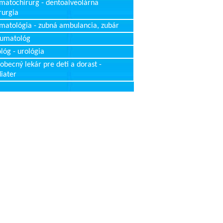
matochirurg - dentoalveolárna
rurgia
matológia - zubná ambulancia, zubár
aumatológ
lóg - urológia
obecný lekár pre deti a dorast -
iater