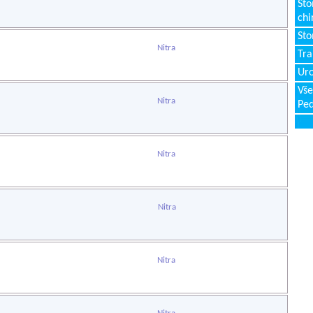
Sto
chi
Sto
Nitra
Tr
Uro
Vše
Nitra
Ped
Nitra
Nitra
Nitra