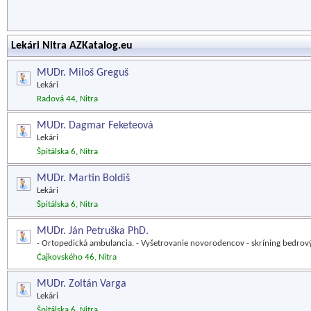
Lekári Nitra AZKatalog.eu
MUDr. Miloš Greguš
Lekári
Radová 44, Nitra
MUDr. Dagmar Feketeová
Lekári
Špitálska 6, Nitra
MUDr. Martin Boldiš
Lekári
Špitálska 6, Nitra
MUDr. Ján Petruška PhD.
- Ortopedická ambulancia. - Vyšetrovanie novorodencov - skríning bedrov
Čajkovského 46, Nitra
MUDr. Zoltán Varga
Lekári
Špitálska 6, Nitra