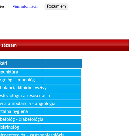
ies.
Viac informácií
vateľ
 záznam
kári
upunktúra
rgológ - imunológ
ulancia klinickej výživy
stéziológia a resuscitácia
vna ambulancia - angiológia
tálna hygiena
betológ - diabetológia
okrinológ
troenterológ - gastroenterológia