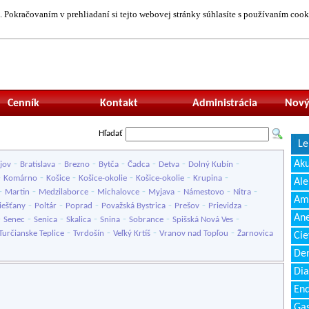
 Pokračovaním v prehliadaní si tejto webovej stránky súhlasíte s používaním cook
Neprihlásený uží
Cenník
Kontakt
Administrácia
Nový
Hľadať
Le
-
-
-
-
-
-
-
Ak
jov
Bratislava
Brezno
Bytča
Čadca
Detva
Dolný Kubín
-
-
-
-
-
-
Komárno
Košice
Košice-okolie
Košice-okolie
Krupina
Ale
-
-
-
-
-
-
-
Martin
Medzilaborce
Michalovce
Myjava
Námestovo
Nitra
Amb
-
-
-
-
-
-
iešťany
Poltár
Poprad
Považská Bystrica
Prešov
Prievidza
Ane
-
-
-
-
-
-
-
Senec
Senica
Skalica
Snina
Sobrance
Spišská Nová Ves
-
-
-
-
Turčianske Teplice
Tvrdošín
Veľký Krtíš
Vranov nad Topľou
Žarnovica
Cie
Den
Dia
End
Gas