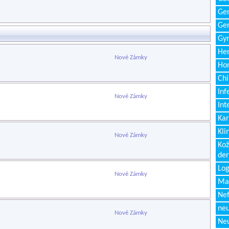
Gen
Ger
Gyn
Hem
Nové Zámky
Ho
Chi
Inf
Nové Zámky
Int
Kar
Kli
Nové Zámky
Kož
de
Log
Nové Zámky
Ma
Nef
neu
Nové Zámky
Neu