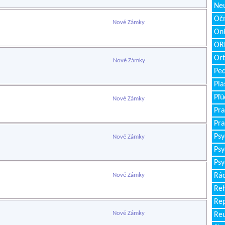
Neu
Očn
Nové Zámky
Onk
ORL
Ort
Nové Zámky
Ped
Pla
Pľú
Nové Zámky
Pra
Pra
Psy
Nové Zámky
Psy
Psy
Nové Zámky
Rád
Reh
Re
Nové Zámky
Re