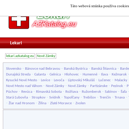
Táto webová stránka používa cookies.
Lekari
lekari.azkatalog.eu
Nové Zámky
-
-
-
-
Slovensko
Bánovce nad Bebravou
Banská Bystrica
Banská Štiavnica
Barde
-
-
-
-
-
-
Dunajská Streda
Galanta
Gelnica
Hlohovec
Humenné
Ilava
Kežmarok
-
-
-
-
-
Kysucké Nové Mesto
Levice
Levoča
Liptovský Mikuláš
Lučenec
Malacky
-
-
-
-
-
Nové Mesto nad Váhom
Nové Zámky
Nové Zámky
Partizánske
Pezinok
P
-
-
-
-
-
-
Púchov
Revúca
Rimavská Sobota
Rožňava
Ružomberok
Sabinov
Šaľa
-
-
-
-
-
-
-
Stará Ľubovňa
Stropkov
Svidník
Topoľčany
Trebišov
Trenčín
Trnava
-
-
-
-
Žiar nad Hronom
Žilina
Zlaté Moravce
Zvolen