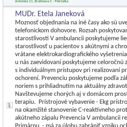
Antolská 11, Bratislava 5 - Petržalka
MUDr. Etela Janeková
Moznosť objednania na iné časy ako sú uv
telefonickom dohovore. Rozsah poskytovan
starostlivosti V ambulancii poskytujeme l
starostlivosť u pacientov s akútnymi a ch
vrátane elektrokardiografického vyšetrenia.
u nás zaevidovaní poskytujeme celoročnú z
s individuálnym prístupov pri realizovaní p
ochorení. Prevenciu poskytujeme podľa z
noriem s prihliadnutím na aktuálny zdravot
Navštevujeme chorých aj v domácom pros
terapiu. Prístrojové vybavenie - Ekg príst
na okamžité stanovenie C-reaktívneho pro
akútneho zápalu Prevencia V ambulancii re
Primárnu - má za úlohu zabrániť vzniku o