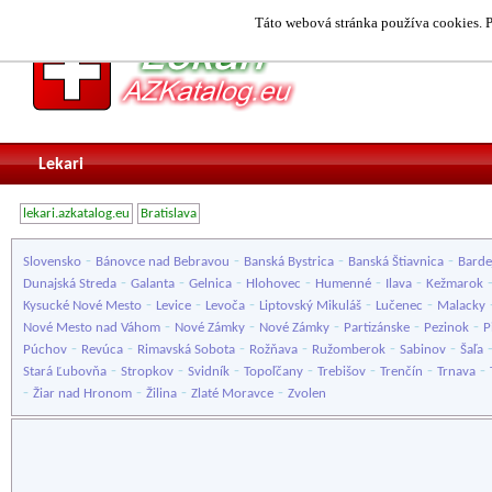
Táto webová stránka používa cookies. P
Lekari
lekari.azkatalog.eu
Bratislava
-
-
-
-
Slovensko
Bánovce nad Bebravou
Banská Bystrica
Banská Štiavnica
Barde
-
-
-
-
-
-
Dunajská Streda
Galanta
Gelnica
Hlohovec
Humenné
Ilava
Kežmarok
-
-
-
-
-
Kysucké Nové Mesto
Levice
Levoča
Liptovský Mikuláš
Lučenec
Malacky
-
-
-
-
-
Nové Mesto nad Váhom
Nové Zámky
Nové Zámky
Partizánske
Pezinok
P
-
-
-
-
-
-
Púchov
Revúca
Rimavská Sobota
Rožňava
Ružomberok
Sabinov
Šaľa
-
-
-
-
-
-
-
Stará Ľubovňa
Stropkov
Svidník
Topoľčany
Trebišov
Trenčín
Trnava
-
-
-
-
Žiar nad Hronom
Žilina
Zlaté Moravce
Zvolen