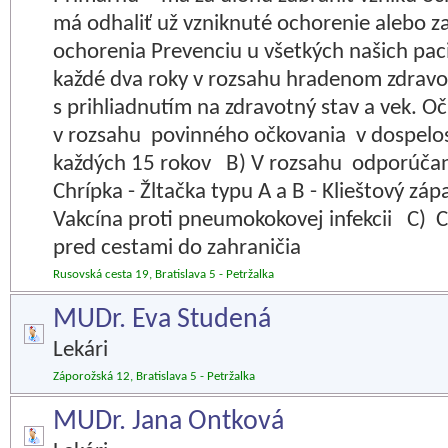
má odhaliť už vzniknuté ochorenie alebo z
ochorenia Prevenciu u všetkých našich pa
každé dva roky v rozsahu hradenom zdrav
s prihliadnutím na zdravotný stav a vek. 
v rozsahu povinného očkovania v dospelosti
každých 15 rokov B) V rozsahu odporúčan
Chrípka - Žltačka typu A a B - Klieštový zá
Vakcína proti pneumokokovej infekcii C) 
pred cestami do zahraničia
Rusovská cesta 19, Bratislava 5 - Petržalka
MUDr. Eva Studená
Lekári
Záporožská 12, Bratislava 5 - Petržalka
MUDr. Jana Ontková