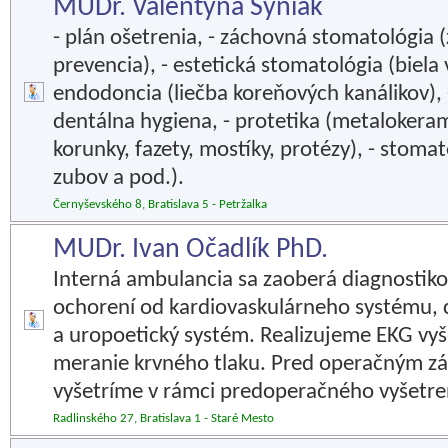
MUDr. Valentyna Syniak
- plán ošetrenia, - záchovná stomatológia (
prevencia), - estetická stomatológia (biela v
endodoncia (liečba koreňových kanálikov), 
dentálna hygiena, - protetika (metalokera
korunky, fazety, mostíky, protézy), - stomat
zubov a pod.).
Černyševského 8, Bratislava 5 - Petržalka
MUDr. Ivan Očadlík PhD.
Interná ambulancia sa zaoberá diagnostikou
ochorení od kardiovaskulárneho systému, c
a uropoetický systém. Realizujeme EKG vyš
meranie krvného tlaku. Pred operačným z
vyšetríme v rámci predoperačného vyšetre
Radlinského 27, Bratislava 1 - Staré Mesto