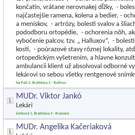
končatín, vrátane nerovnakej dĺžky, - boles
najčastejšie ramena, kolena a bedier, - oc
a meniskov, - artrózy, bolesti svalov a šlia
pododboru ortopédie, - ochorenia nôh, ak
vybočenie palcov, tzv. „ Halluxov“, - bolest
kosti, - poúrazové stavy rôznej lokality, at
ortopedickým vyšetrením, a hlavne konzult
ambulancii klient už absolvoval odborné vy
lekárovi so sebou všetky rentgenové snímky
Na Paši 2, Bratislava 2 - Ružinov
MUDr. Viktor Jankó
Lekári
Limbová 1, Bratislava 3 - Kramáre
MUDr. Angelika Kačeriaková