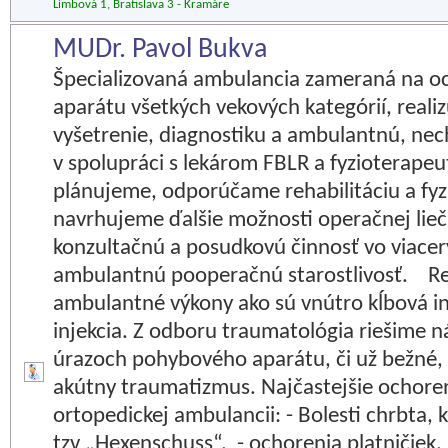
Limbová 1, Bratislava 3 - Kramáre
MUDr. Pavol Bukva
Špecializovaná ambulancia zameraná na 
aparátu všetkých vekových kategórií, real
vyšetrenie, diagnostiku a ambulantnú, nech
v spolupráci s lekárom FBLR a fyzioterape
plánujeme, odporúčame rehabilitáciu a fyz
navrhujeme ďalšie možnosti operačnej lie
konzultačnú a posudkovú činnosť vo viacer
ambulantnú pooperačnú starostlivosť. Re
ambulantné výkony ako sú vnútro kĺbová in
injekcia. Z odboru traumatológia riešime n
úrazoch pohybového aparátu, či už bežné, 
akútny traumatizmus. Najčastejšie ochore
ortopedickej ambulancii: - Bolesti chrbta, k
tzv „Hexenschuss“, - ochorenia platničiek,