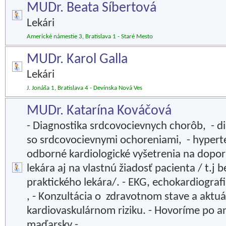
MUDr. Beata Síbertová
Lekári
Americké námestie 3, Bratislava 1 - Staré Mesto
MUDr. Karol Galla
Lekári
J. Jonáša 1, Bratislava 4 - Devínska Nová Ves
MUDr. Katarína Kováčová
- Diagnostika srdcovocievnych chorôb, - d
so srdcovocievnymi ochoreniami, - hypert
odborné kardiologické vyšetrenia na dopor
lekára aj na vlastnú žiadosť pacienta / t.j
praktického lekára/. - EKG, echokardiografi
, - Konzultácia o zdravotnom stave a aktu
kardiovaskulárnom riziku. - Hovoríme po a
maďarsky -