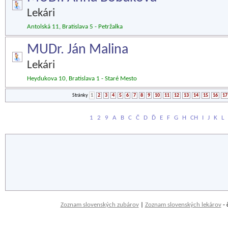
Lekári
Antolská 11, Bratislava 5 - Petržalka
MUDr. Ján Malina
Lekári
Heydukova 10, Bratislava 1 - Staré Mesto
Stránky
1
2
3
4
5
6
7
8
9
10
11
12
13
14
15
16
17
1
2
9
A
B
C
Č
D
Ď
E
F
G
H
CH
I
J
K
L
Zoznam slovenských zubárov
|
Zoznam slovenských lekárov
- 